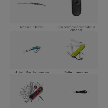
Messer Stilettos
Taschenmesserscheiden &
Zubehör
Miniatur-Taschenmesser
Rettungsmesser