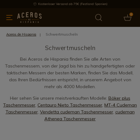
Kostenloser Versand ab 75€ (Festland Spanien)
0
üchenutensilien
Bietet
Aktuelles
Bestseller
Schutzmar
Schwertmuscheln
Aceros de Hispania
Schwertmuscheln
Bei Aceros de Hispania finden Sie alle Arten von
Taschenmessern, von der Jagd bis hin zu handgefertigten oder
taktischen Messern der besten Marken, finden Sie das Modell,
das Ihren Bedürfnissen entspricht, in unserem Angebot von
mehr als 4000 Modellen.
Hier sehen Sie unsere meistverkauften Modelle:
Böker plus
Taschenmesser
,
Centauro Nieto Taschenmesser
,
MT-4 Cudeman
Taschenmesser
,
Vendetta cudeman Taschenmesser
,
cudeman
Athenea Taschenmesser