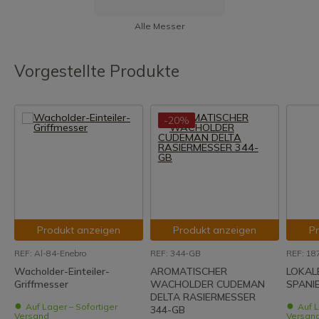
Alle Messer
Vorgestellte Produkte
-20%
Produkt anzeigen
Produkt anzeigen
P
REF: Al-84-Enebro
REF: 344-GB
REF: 18
Wacholder-Einteiler-
AROMATISCHER
LOKAL
Griffmesser
WACHOLDER CUDEMAN
SPANI
DELTA RASIERMESSER
Auf Lager – Sofortiger
Auf L
344-GB
Versand
Versan