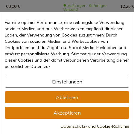
Auf Lager – Sofortiger
68,00 €
12,25 
Versand
55,00 €
44,00 €
Für eine optimal Performance, eine reibungslose Verwendung
sozialer Medien und aus Werbezwecken empfiehlt dir dieser
Laden, der Verwendung von Cookies zuzustimmen. Durch
Cookies von sozialen Medien und Werbecookies von
Drittparteien hast du Zugriff auf Social-Media-Funktionen und
erhältst personalisierte Werbung. Stimmst du der Verwendung
dieser Cookies und der damit verbundenen Verarbeitung deiner
persönlichen Daten zu?
Einstellungen
Beliebte Marken
Ablehnen
Taschenmesser 
Taschenmesser 
Taschenmesser 
Aitor
Cudeman
Extrema Ratio
Akzeptieren
Datenschutz- und Cookie-Richtlinie