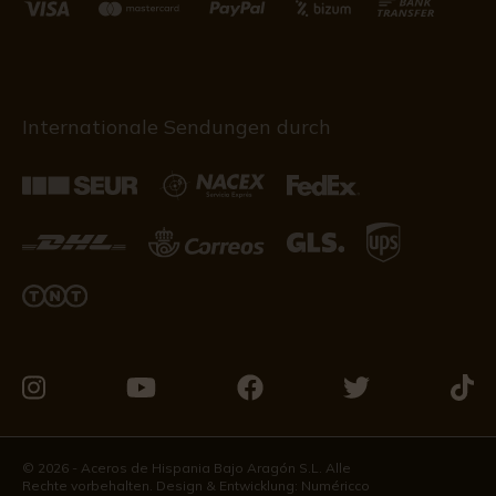
Internationale Sendungen durch
Besuchen
Besuchen
Besuchen
Besuchen
Besu
Sie
Sie
Sie
Sie
Sie
uns
uns
uns
uns
uns
© 2026 - Aceros de Hispania Bajo Aragón S.L. Alle
Rechte vorbehalten. Design & Entwicklung:
Numéricco