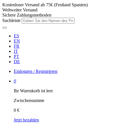
Kostenloser Versand ab 75€ (Festland Spanien)
Weltweiter Versand
Sichere Zahlungsmethoden
Suchleiste
ES
EN
FR
IT
PT
DE
Einloggen / Registrieren
0
Ihr Warenkorb ist leer
Zwischensumme
0 €
Jetzt bezahlen