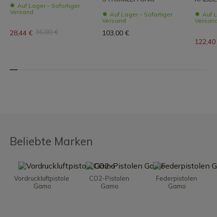
Auf Lager – Sofortiger
Versand
Auf Lager – Sofortiger
Auf L
Versand
Versan
36,00 €
28,44 €
103,00 €
122,40
Beliebte Marken
Vordruckluftpistole 
CO2-Pistolen 
Federpistolen 
Gamo
Gamo
Gamo