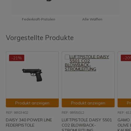
Federkraft-Pistolen
Alle Waffen
Vorgestellte Produkte
-21%
-20
Produkt anzeigen
Produkt anzeigen
P
REF: 9803402
REF: 9855012
REF: 61
DAISY 340 POWER LINE
LUFTPISTOLE DAISY 5501
GAMO 
FEDERPISTOLE
CO2 BLOWBACK-
OLIVE 
STROMLEITUNG
KALIBE