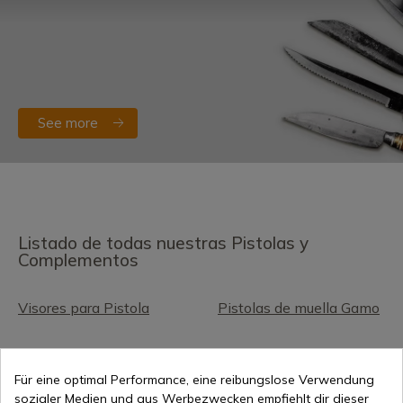
See more
Listado de todas nuestras Pistolas y
Complementos
Visores para Pistola
Pistolas de muella Gamo
Pistolas y navajas
Correas para armas aire
Umarex
comprimido
Für eine optimal Performance, eine reibungslose Verwendung
sozialer Medien und aus Werbezwecken empfiehlt dir dieser