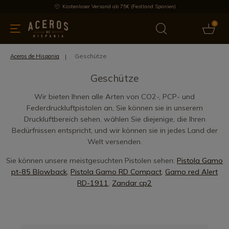
Kostenloser Versand ab 75€ (Festland Spanien)
0
üchenutensilien
Bietet
Aktuelles
Bestseller
Schutzmar
Geschütze
Aceros de Hispania
Geschütze
Wir bieten Ihnen alle Arten von CO2-, PCP- und
Federdruckluftpistolen an, Sie können sie in unserem
Druckluftbereich sehen, wählen Sie diejenige, die Ihren
Bedürfnissen entspricht, und wir können sie in jedes Land der
Welt versenden.
Sie können unsere meistgesuchten Pistolen sehen:
Pistola Gamo
pt-85 Blowback
,
Pistola Gamo RD Compact
,
Gamo red Alert
RD-1911
,
Zandar cp2