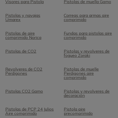
Visores para Pistola
Pistolas de muella Gamo
Pistolas y navajas
Correas para armas aire
Umarex
comprimido
Pistolas de aire
Fundas para pistolas aire
comprimido Norica
comprimido
Pistolas de CO2
Pistolas y revolveres de
fogueo Zoraki
Revolveres de CO2
Pistolas de muelle
Perdigones
Perdigones aire
comprimido
Pistolas CO2 Gamo
Pistolas y revolveres de
decoración
Pistolas de PCP 24 Julios
Pistola aire
Aire comprimido
precomprimido