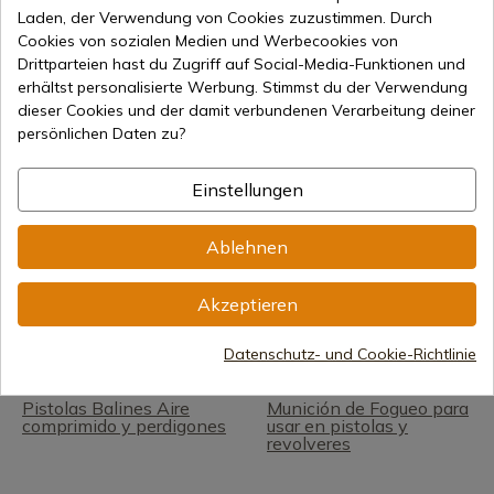
Pistolas de aire
Fundas para pistolas aire
Laden, der Verwendung von Cookies zuzustimmen. Durch
comprimido Norica
comprimido
Cookies von sozialen Medien und Werbecookies von
Drittparteien hast du Zugriff auf Social-Media-Funktionen und
erhältst personalisierte Werbung. Stimmst du der Verwendung
Pistolas de CO2
Pistolas y revolveres de
fogueo Zoraki
dieser Cookies und der damit verbundenen Verarbeitung deiner
persönlichen Daten zu?
Revolveres de CO2
Pistolas de muelle
Perdigones
Perdigones aire
Einstellungen
comprimido
Ablehnen
Pistolas CO2 Gamo
Pistolas y revolveres de
decoración
Akzeptieren
Pistolas de PCP 24 Julios
Pistola aire
Aire comprimido
precomprimido
Datenschutz- und Cookie-Richtlinie
Pistolas Balines Aire
Munición de Fogueo para
comprimido y perdigones
usar en pistolas y
revolveres