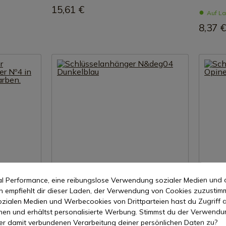
15,61 €
Auf La
8,37 €
mal Performance, eine reibungslose Verwendung sozialer Medien und 
eigen
Produkt anzeigen
P
empfiehlt dir dieser Laden, der Verwendung von Cookies zuzustim
zialen Medien und Werbecookies von Drittparteien hast du Zugriff a
REF: 2269
REF: 226
nen und erhältst personalisierte Werbung. Stimmst du der Verwendu
OPINEL
OPINEL
Schlüsselanhänger N&deg04 Dunkelblau
Schlüss
er damit verbundenen Verarbeitung deiner persönlichen Daten zu?
4 in