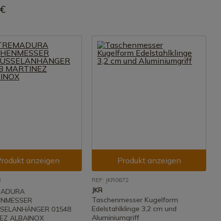
 €
rodukt anzeigen
Produkt anzeigen
8
REF: JKR0672
JKR
MADURA
Taschenmesser Kugelform
ENMESSER
Edelstahlklinge 3,2 cm und
SELANHÄNGER 01548
Aluminiumgriff
EZ ALBAINOX