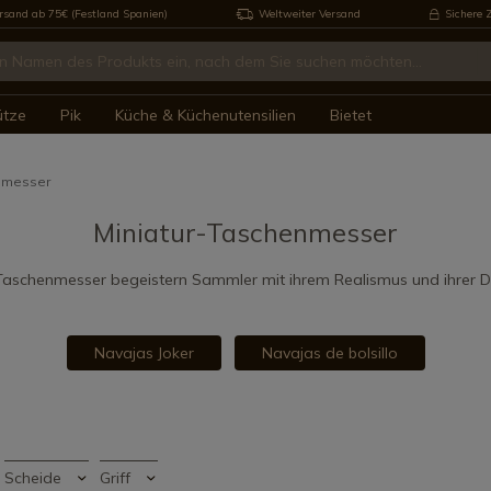
rsand ab 75€ (Festland Spanien)
Weltweiter Versand
Sichere 
ütze
Pik
Küche & Küchenutensilien
Bietet
enmesser
Miniatur-Taschenmesser
Taschenmesser begeistern Sammler mit ihrem Realismus und ihrer De
Navajas Joker
Navajas de bolsillo
Scheide
Griff