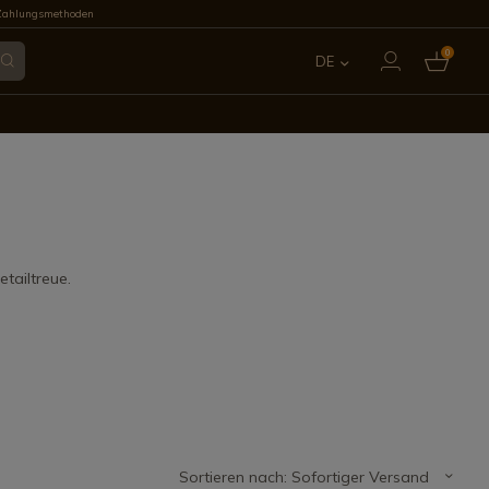
Zahlungsmethoden
0
DE
ES
EN
FR
IT
tailtreue.
PT
Sortieren nach: Sofortiger Versand