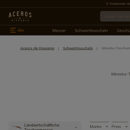
Kostenloser Ve
Alle
Messer
Schwertmuscheln
Gesch
Aceros de Hispania
Schwertmuscheln
Miniatur-Tasch
Miniatur-
Landwirtschaftliche
Marke
Preis
Taschenmesser