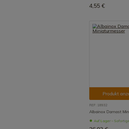
4,55 €
Produkt anz
REF: 18932
Albainox Damast Min
Auf Lager – Sofortig