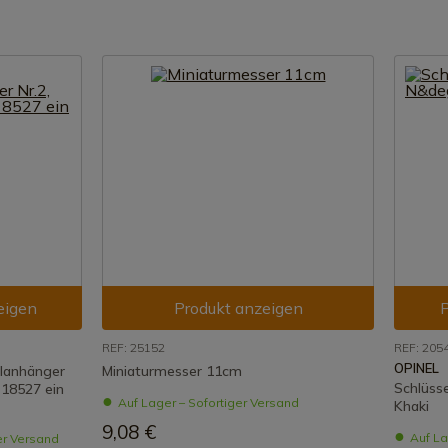
eigen
Produkt anzeigen
P
REF: 25152
REF: 205
OPINEL
lanhänger
Miniaturmesser 11cm
Schlüss
. 18527 ein
Auf Lager – Sofortiger Versand
Khaki
9,08 €
Auf La
er Versand