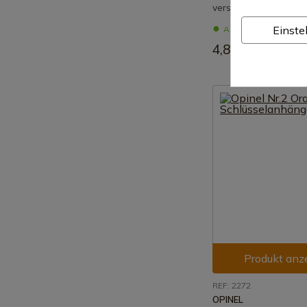
verschiedenen Farben
Einste
Auf Lager – Sofortig
4,80 €
Produkt anz
REF: 2272
OPINEL