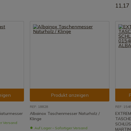
11,17
eigen
Produkt anzeigen
P
REF: 18828
REF: 154
iaturmesser
Albainox Taschenmesser Naturholz /
EXTRE
Klinge
TASCH
er Versand
SCHLÜS
Auf Lager – Sofortiger Versand
MARTIN