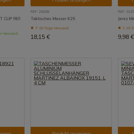
REF: 25005
REF: 010
 CLIP REF.
Taktisches Messer K25
Jerez Mi
7-15 Tage Versand
7-15 T
er Versand
18,15 €
9,98 €
eigen
Produkt anzeigen
P