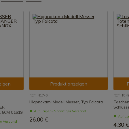
eigen
Produkt anzeigen
P
REF: N17-6
REF: 184
Higonokami Modell Messer, Typ Falcata
Taschen
ER
Schlüss
Auf Lager – Sofortiger Versand
5CM 01619.
Auf La
26,00 €
er Versand
4,30 €