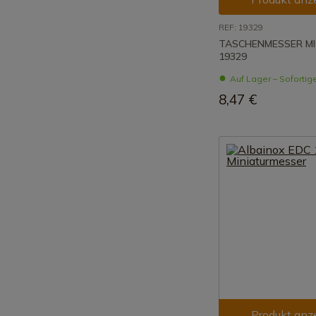
REF: 19329
TASCHENMESSER MIT
19329
Auf Lager – Sofortig
8,47 €
Produkt anz