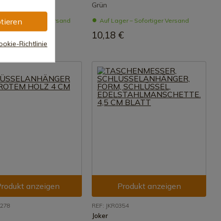
z
Grün
tieren
ger – Sofortiger Versand
Auf Lager – Sofortiger Versand
 €
10,18 €
okie-Richtlinie
rodukt anzeigen
Produkt anzeigen
0278
REF: JKR0354
Joker