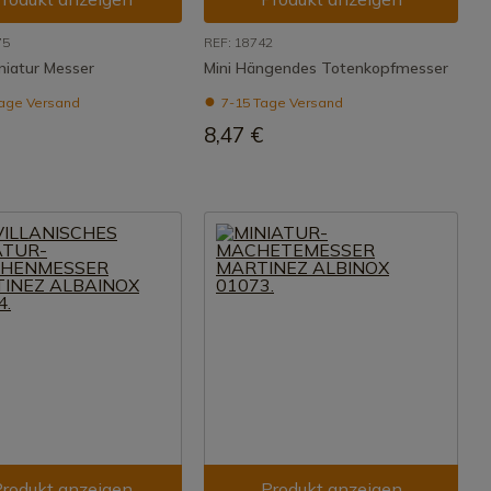
75
REF: 18742
niatur Messer
Mini Hängendes Totenkopfmesser
age Versand
7-15 Tage Versand
8,47 €
rodukt anzeigen
Produkt anzeigen