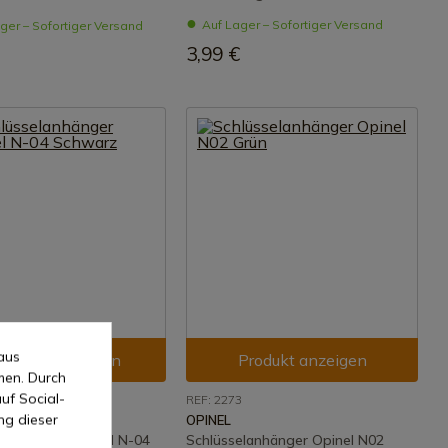
Auf Lager – Sofortiger Versand
ger – Sofortiger Versand
3,99 €
aus
rodukt anzeigen
Produkt anzeigen
men. Durch
uf Social-
8
REF: 2273
ng dieser
OPINEL
elanhänger Opinel N-04
Schlüsselanhänger Opinel N02