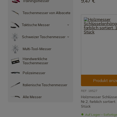
9,47 €
Trainingsmesser
Taschenmesser von Albacete
Taktische Messer
Schweizer Taschenmesser
Multi-Tool-Messer
Handwerkliche
Taschenmesser
Polizeimesser
Produkt anz
Italienische Taschenmesser
REF: 18527
Holzmesser Schlüsse
Alle Messer
Nr.2, farblich sortiert
Stück
Auf Lager – Sofortig