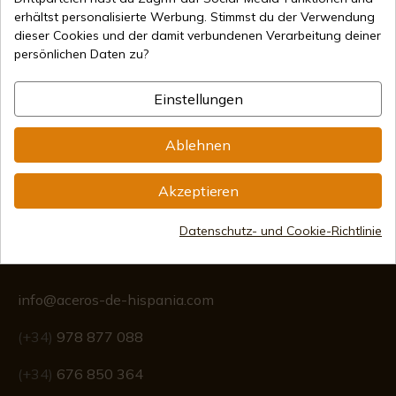
erhältst personalisierte Werbung. Stimmst du der Verwendung
dieser Cookies und der damit verbundenen Verarbeitung deiner
persönlichen Daten zu?
Sichere Zahlungsmethoden
Einstellungen
Internationaler Versand
Ablehnen
Akzeptieren
Datenschutz- und Cookie-Richtlinie
Information
info@aceros-de-hispania.com
(+34)
978 877 088
(+34)
676 850 364