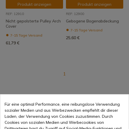
Produkt anzeigen
Produkt anzeigen
REF: 12910
REF: 12900
Nicht gepolsterte Pulley Arch
Gebogene Bogenabdeckung
Cover
7-15 Tage Versand
7-15 Tage Versand
25,60 €
61,79 €
1
Für eine optimal Performance, eine reibungslose Verwendung
sozialer Medien und aus Werbezwecken empfiehlt dir dieser
Laden, der Verwendung von Cookies zuzustimmen. Durch
Cookies von sozialen Medien und Werbecookies von
Online-Verkauf seit 1998
Drittparteien hast du Zugriff auf Social-Media-Funktionen und