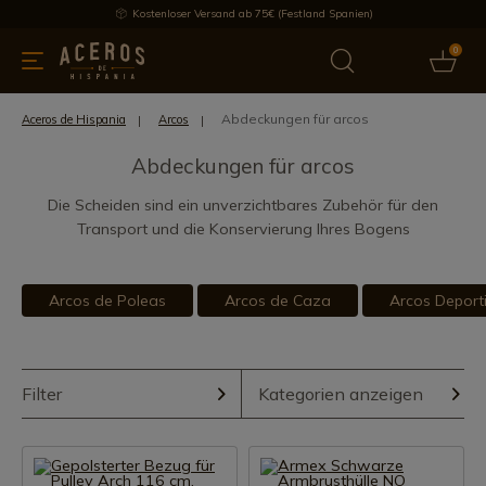
Kostenloser Versand ab 75€ (Festland Spanien)
0
üchenutensilien
Bietet
Aktuelles
Bestseller
Schutzmar
Abdeckungen für arcos
Aceros de Hispania
Arcos
Abdeckungen für arcos
Die Scheiden sind ein unverzichtbares Zubehör für den
Transport und die Konservierung Ihres Bogens
Arcos de Poleas
Arcos de Caza
Arcos Deport
Filter
Kategorien anzeigen