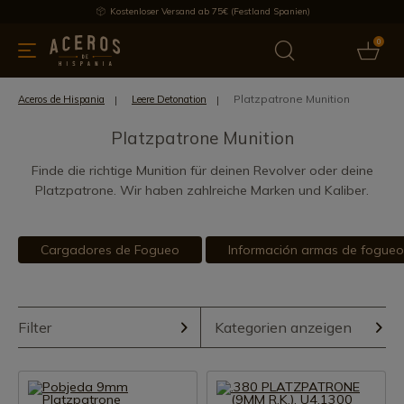
Kostenloser Versand ab 75€ (Festland Spanien)
0
üchenutensilien
Bietet
Aktuelles
Bestseller
Schutzmar
Platzpatrone Munition
Aceros de Hispania
Leere Detonation
Platzpatrone Munition
Finde die richtige Munition für deinen Revolver oder deine
Platzpatrone. Wir haben zahlreiche Marken und Kaliber.
Cargadores de Fogueo
Información armas de fogueo
Filter
Kategorien anzeigen