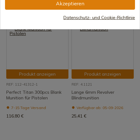
Akzeptieren
Auf Lager – Sofortiger Versand
7-15 Tage Versand
23,23 €
251,68 €
Datenschutz- und Cookie-Richtlinie
Produkt anzeigen
Produkt anzeigen
REF: 112-41312-1
REF: 4.1121
Perfect Titan 300pcs Blank
Lange 6mm Revolver
Munition für Pistolen
Blindmunition
7-15 Tage Versand
Verfügbar ab: 05-09-2026
116,80 €
25,41 €