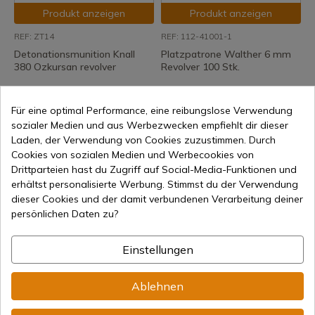
Produkt anzeigen
Produkt anzeigen
REF: ZT14
REF: 112-41001-1
Detonationsmunition Knall
Platzpatrone Walther 6 mm
380 Ozkursan revolver
Revolver 100 Stk.
Auf Lager – Sofortiger Versand
Auf Lager – Sofortiger Versand
21,90 €
16,00 €
Für eine optimal Performance, eine reibungslose Verwendung
sozialer Medien und aus Werbezwecken empfiehlt dir dieser
Laden, der Verwendung von Cookies zuzustimmen. Durch
Cookies von sozialen Medien und Werbecookies von
Drittparteien hast du Zugriff auf Social-Media-Funktionen und
erhältst personalisierte Werbung. Stimmst du der Verwendung
dieser Cookies und der damit verbundenen Verarbeitung deiner
persönlichen Daten zu?
Produkt anzeigen
Produkt anzeigen
Einstellungen
REF: 112-41341
REF: 41323-1
PLATZPATRONE WALTHER
Flasche mit 600 Schuss 9mm
Ablehnen
9MM P.A.K. 4.1341-2 FÜR
PAK TITAN Detonation
ZÜNDERPISTOLEN
UMAREX