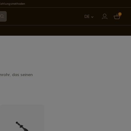
Zahlungsmethoden
0
DE
ES
EN
FR
IT
nrohr, das seinen
PT