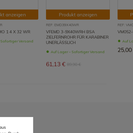
kt anzeigen
Produkt anzeigen
P
WR
REF: EMD39X40WR
REF: VM
O 1 4 X 32 WR
VFEMD 3-9X40WRH BSA
VM052
ZIELFERNROHR FÜR KARABINER
 Sofortiger Versand
Auf La
UNERLÄSSLICH
25,00
Auf Lager – Sofortiger Versand
61,13 €
89,90 €
aus