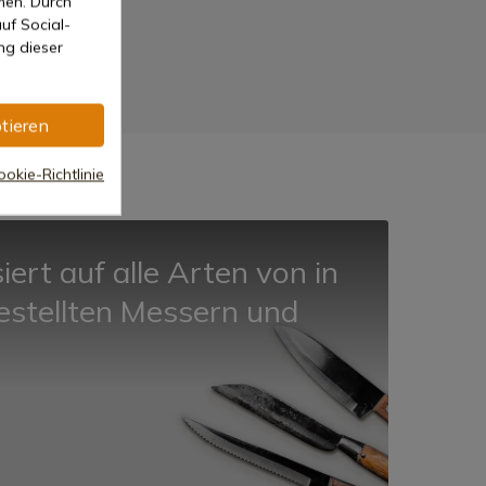
men. Durch
uf Social-
ng dieser
tieren
okie-Richtlinie
siert auf alle Arten von in
estellten Messern und