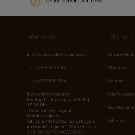
Online-Verkauf seit 1998
Information
Über uns
info@aceros-de-hispania.com
Unsere Mark
(+34)
978 877 088
Über uns
(+34)
676 850 364
Kontakt
Kundeninformationen
Häufig gestel
Montag bis Freitag von 09:00 bis
15:00 Uhr
Rechtlicher H
(Außer an Feiertagen)
Handelsregister
Sitemap
CIF: ES B44193092 · Eingetragen
im Handelsregister 1/28/578, Folio
242, 2003/670/N/07/08/2003