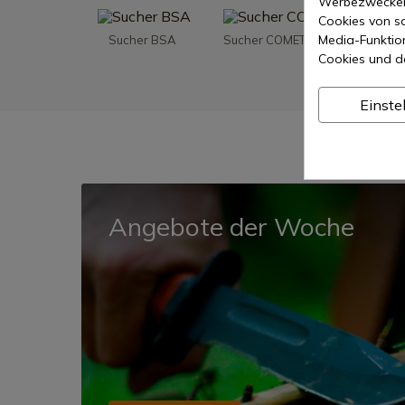
Werbezwecken 
Cookies von so
Media-Funktio
Sucher BSA
Sucher COMETA
Suche
Halteru
Cookies und d
Einste
Angebote der Woche