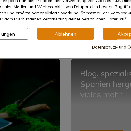
empfiehlt dir dieser Laden, der Verwendung von Cookies zuzustim
zialen Medien und Werbecookies von Drittparteien hast du Zugriff a
nen und erhältst personalisierte Werbung. Stimmst du der Verwendu
r-
Sucher Gamo
Sucher NORICA
ngen
er damit verbundenen Verarbeitung deiner persönlichen Daten zu?
llungen
Ablehnen
Akzep
Datenschutz- und Co
Blog, speziali
Spanien herg
vieles mehr