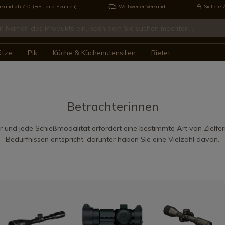
rsand ab 75€ (Festland Spanien)
Weltweiter Versand
Sichere 
ütze
Pik
Küche & Küchenutensilien
Bietet
Betrachterinnen
 und jede Schießmodalität erfordert eine bestimmte Art von Zielfer
Bedürfnissen entspricht, darunter haben Sie eine Vielzahl davon.