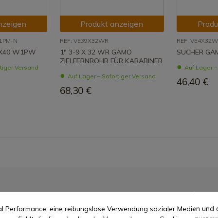
nzeigen
Produkt anzeigen
Produ
1PM-N
REF: VE39X32WR
REF: VE4X32
9X40 W1PW
1" 3-9 X 32 WR GAMO
SUCHER GAM
ZIELFERNROHR FÜR KARABINER
rtiger Versand
Auf Lager –
Auf Lager – Sofortiger Versand
46,40 €
68,30 €
mal Performance, eine reibungslose Verwendung sozialer Medien und 