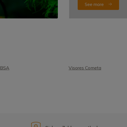
See more
 BSA
Visores Cometa