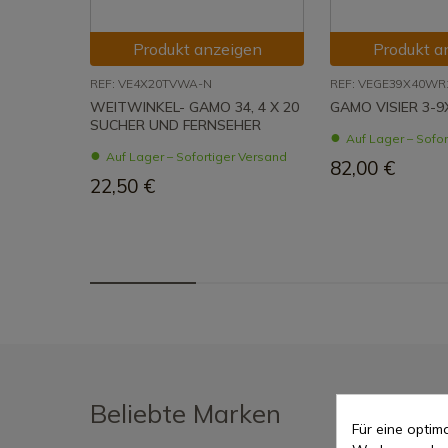
Produkt anzeigen
Produkt a
REF: VE4X20TVWA-N
REF: VEGE39X40WR
WEITWINKEL- GAMO 34, 4 X 20
GAMO VISIER 3-
SUCHER UND FERNSEHER
Auf Lager – Sofo
Auf Lager – Sofortiger Versand
82,00 €
22,50 €
Beliebte Marken
Für eine opti