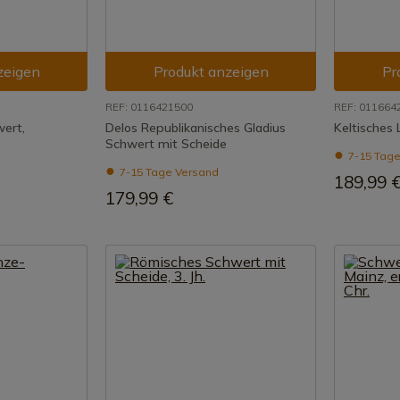
zeigen
Produkt anzeigen
Pr
REF: 0116421500
REF: 011664
wert,
Delos Republikanisches Gladius
Keltisches
Schwert mit Scheide
7-15 Tage
7-15 Tage Versand
189,99 
179,99 €