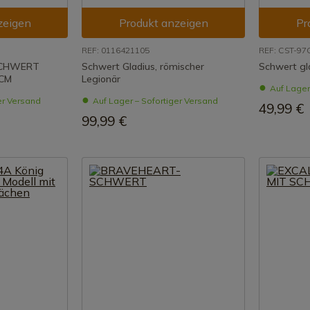
zeigen
Produkt anzeigen
Pr
REF: 0116421105
REF: CST-9
SCHWERT
Schwert Gladius, römischer
Schwert gl
 CM
Legionär
Auf Lager
er Versand
Auf Lager – Sofortiger Versand
49,99 €
99,99 €