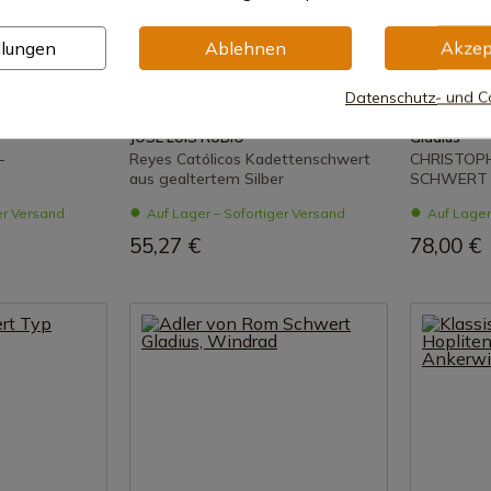
llungen
Ablehnen
Akzep
zeigen
Produkt anzeigen
Pr
Datenschutz- und Co
REF: 128-2
REF: 3111/V
JOSE LUIS RUBIO
Gladius
-
Reyes Católicos Kadettenschwert
CHRISTOP
aus gealtertem Silber
SCHWERT M
er Versand
Auf Lager – Sofortiger Versand
Auf Lager
55,27 €
78,00 €