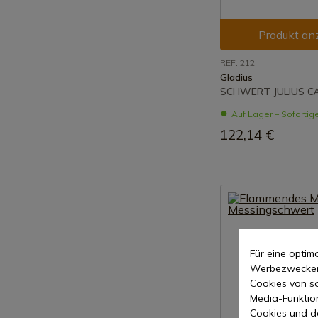
Produkt an
REF: 212
Gladius
SCHWERT JULIUS C
Auf Lager – Sofortig
122,14 €
Für eine opti
Werbezwecken 
Cookies von so
Media-Funktio
Cookies und d