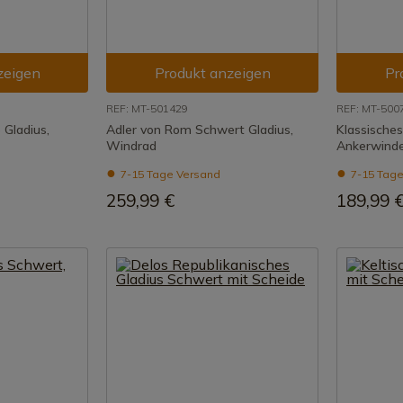
zeigen
Produkt anzeigen
Pr
REF: MT-501429
REF: MT-500
Gladius,
Adler von Rom Schwert Gladius,
Klassische
Windrad
Ankerwind
7-15 Tage Versand
7-15 Tage
259,99 €
189,99 