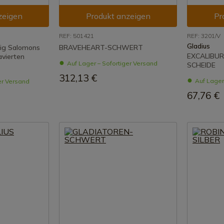
zeigen
Produkt anzeigen
Pr
REF: 501421
REF: 3201/V
Gladius
ig Salomons
BRAVEHEART-SCHWERT
EXCALIBU
avierten
Auf Lager – Sofortiger Versand
SCHEIDE
312,13 €
Auf Lager
er Versand
67,76 €