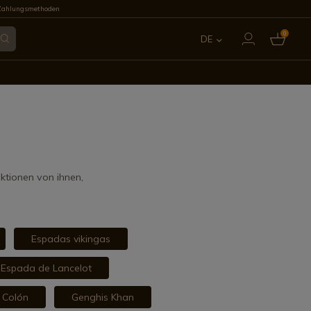
Zahlungsmethoden
0
DE
ES
EN
FR
IT
ktionen von ihnen,
PT
Espadas vikingas
Espada de Lancelot
l Colón
Genghis Khan