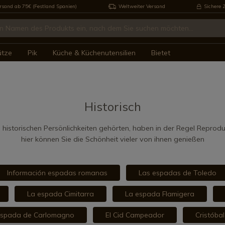
rsand ab 75€ (Festland Spanien)
Weltweiter Versand
Sichere 
ütze
Pik
Küche & Küchenutensilien
Bietet
Historisch
e historischen Persönlichkeiten gehörten, haben in der Regel Reprodu
hier können Sie die Schönheit vieler von ihnen genießen
Información espadas romanas
Las espadas de Toledo
La espada Cimitarra
La espada Flamigera
espada de Carlomagno
El Cid Campeador
Cristóba