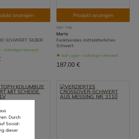
odukt anzeigen
Produkt anzeigen
REF: 740
Marto
OD SCHWERT SILBER
Funktionales mittelalterliches
Schwert
 – Sofortiger Versand
Auf Lager – Sofortiger Versand
€
187,00 €
aus
men. Durch
uf Social-
ng dieser