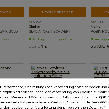
zeigen
Produkt anzeigen
Pr
REF: 200
REF: 754
Gladius
Marto
ÄSAR GOLD.
GLADIATOREN-SCHWERT
ROBIN HO
er Versand
Auf Lager – Sofortiger Versand
Auf Lager
112,14 €
227,00 
mal Performance, eine reibungslose Verwendung sozialer Medien und 
empfiehlt dir dieser Laden, der Verwendung von Cookies zuzustim
zialen Medien und Werbecookies von Drittparteien hast du Zugriff a
nen und erhältst personalisierte Werbung. Stimmst du der Verwendu
er damit verbundenen Verarbeitung deiner persönlichen Daten zu?