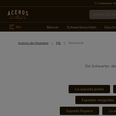
Kostenloser Ve
Alle
Messer
Schwertmuscheln
Gesch
Aceros de Hispania
Pik
Historisch
Die Schwerter, di
La espada jineta
Espadas visigodas
Espada Ropera
La 