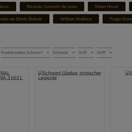
licos
Ricardo Corazón de León
Robin Hood
ada de Simón Bolívar
William Wallace
Pugio Rom
Funktionales Schwert
Scheide
Griff
Griff