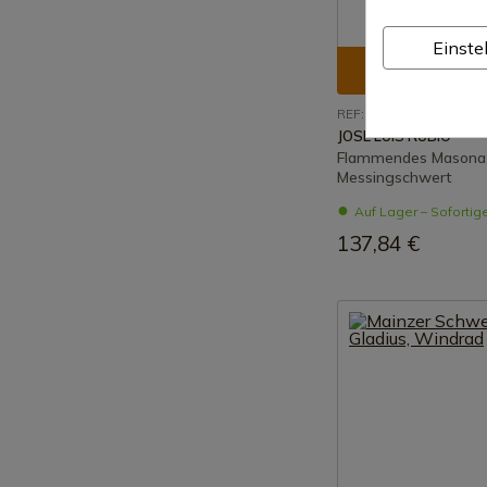
Einste
Produkt an
REF: 211 F
JOSE LUIS RUBIO
Flammendes Masona
Messingschwert
Auf Lager – Sofortig
137,84 €