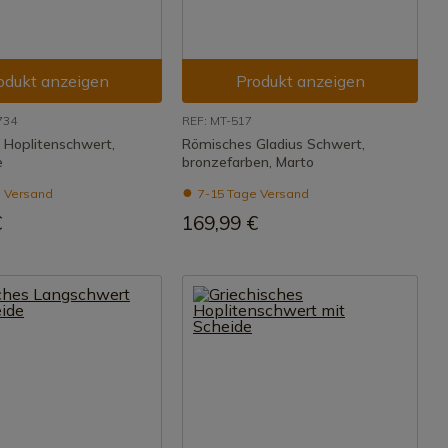
odukt anzeigen
Produkt anzeigen
734
REF: MT-517
s Hoplitenschwert,
Römisches Gladius Schwert,
e
bronzefarben, Marto
 Versand
7-15 Tage Versand
€
169,99 €