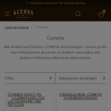
Kostenloser Versand ab 75€ (Festland Spanien)
0
üchenutensilien
Bietet
Aktuelles
Bestseller
Schutzmar
Cometa
Aceros de Hispania
Cometa
Alle Artikel und Zubehör COMETA Sie benötigen. Unsere große
und umfangreiche Auswahl an Artikeln wird selbst den
leidenschaftlichsten Menschen überraschen.
Filter
Kategorien anzeigen