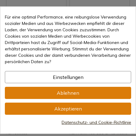
Für eine optimal Performance, eine reibungslose Verwendung
Produkt anzeigen
Produkt anzeigen
sozialer Medien und aus Werbezwecken empfiehlt dir dieser
Laden, der Verwendung von Cookies zuzustimmen. Durch
REF: OR400008
REF: 200004
Cookies von sozialen Medien und Werbecookies von
COMETA
COMETA
Luftgewehre COMETA Regler
Cometa Komplettes Visier C-
Drittparteien hast du Zugriff auf Social-Media-Funktionen und
OR400008
50 / C-100 200004
erhältst personalisierte Werbung. Stimmst du der Verwendung
dieser Cookies und der damit verbundenen Verarbeitung deiner
7-15 Tage Versand
7-15 Tage Versand
persönlichen Daten zu?
129,00 €
8,00 €
Einstellungen
Ablehnen
Akzeptieren
Datenschutz- und Cookie-Richtlinie
Produkt anzeigen
Produkt anzeigen
REF: 100011
REF: Fenix-400-USC-LT-4,5-Muelle