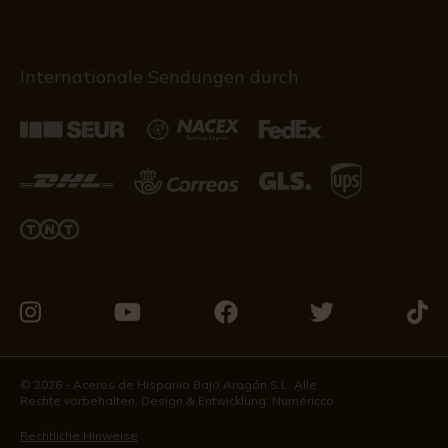
Internationale Sendungen durch
Besuchen
Besuchen
Besuchen
Besuchen
Besu
Sie
Sie
Sie
Sie
Sie
uns
uns
uns
uns
uns
© 2026 - Aceros de Hispania Bajo Aragón S.L. Alle
Rechte vorbehalten. Design & Entwicklung:
Numéricco
auf
auf
auf
auf
auf
Instagram
Youtube
Facebook
Twitter
Tikto
Rechtliche Hinweise