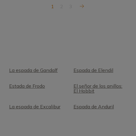
1
2
3
La espada de Gandalf
Espada de Elendil
Estada de Frodo
El señor de los anillos:
El Hobbit
La espada de Excalibur
Espada de Anduril