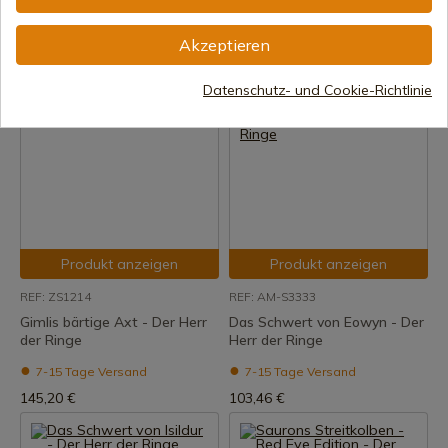
Ringe
7-15 Tage Versand
Akzeptieren
7-15 Tage Versand
79,86 €
324,52 €
Datenschutz- und Cookie-Richtlinie
Produkt anzeigen
Produkt anzeigen
REF: ZS1214
REF: AM-S3333
Gimlis bärtige Axt - Der Herr
Das Schwert von Eowyn - Der
der Ringe
Herr der Ringe
7-15 Tage Versand
7-15 Tage Versand
145,20 €
103,46 €