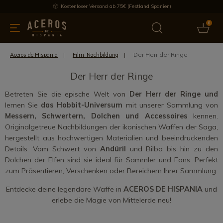
Kostenloser Versand ab 75€ (Festland Spanien)
0
üchenutensilien
Bietet
Aktuelles
Bestseller
Schutzmar
Der Herr der Ringe
Aceros de Hispania
Film-Nachbildung
Der Herr der Ringe
Betreten Sie die epische Welt von
Der Herr der Ringe und
lernen Sie
das Hobbit-Universum
mit unserer Sammlung von
Messern, Schwertern, Dolchen und Accessoires
kennen.
Originalgetreue Nachbildungen der ikonischen Waffen der Saga,
hergestellt aus hochwertigen Materialien und beeindruckenden
Details. Vom Schwert von
Andúril
und Bilbo bis hin zu den
Dolchen der Elfen sind sie ideal für Sammler und Fans. Perfekt
zum Präsentieren, Verschenken oder Bereichern Ihrer Sammlung.
Entdecke deine legendäre Waffe in
ACEROS DE HISPANIA
und
erlebe die Magie von Mittelerde neu!