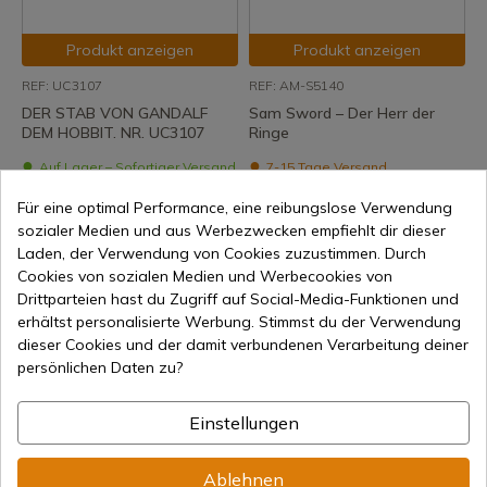
Produkt anzeigen
Produkt anzeigen
REF: UC3107
REF: AM-S5140
DER STAB VON GANDALF
Sam Sword – Der Herr der
DEM HOBBIT. NR. UC3107
Ringe
Auf Lager – Sofortiger Versand
7-15 Tage Versand
320,65 €
64,80 €
Für eine optimal Performance, eine reibungslose Verwendung
sozialer Medien und aus Werbezwecken empfiehlt dir dieser
Laden, der Verwendung von Cookies zuzustimmen. Durch
Cookies von sozialen Medien und Werbecookies von
Drittparteien hast du Zugriff auf Social-Media-Funktionen und
erhältst personalisierte Werbung. Stimmst du der Verwendung
dieser Cookies und der damit verbundenen Verarbeitung deiner
persönlichen Daten zu?
Produkt anzeigen
Produkt anzeigen
Einstellungen
REF: AM-S6070
REF: AM-S6062
Anduril-Schwert
Saurons Schwert aus dem
Ablehnen
FUNKTIONIERT | Der Herr der
Herrn der Ringe