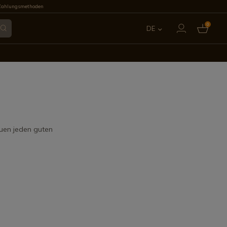
Zahlungsmethoden
0
DE
ES
EN
FR
IT
euen jeden guten
PT