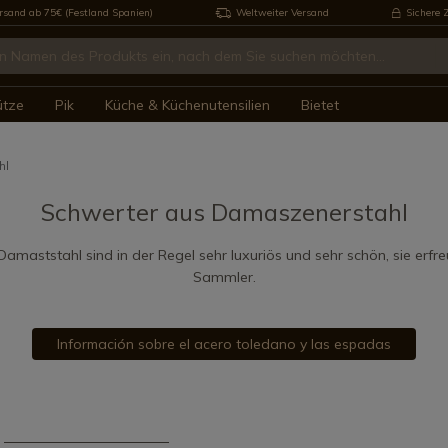
rsand ab 75€ (Festland Spanien)
Weltweiter Versand
Sichere 
ütze
Pik
Küche & Küchenutensilien
Bietet
hl
Schwerter aus Damaszenerstahl
amaststahl sind in der Regel sehr luxuriös und sehr schön, sie erfr
Sammler.
Información sobre el acero toledano y las espadas