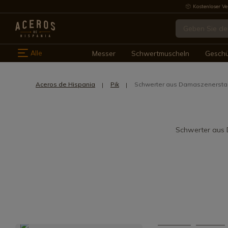
Kostenloser Ve
Alle
Messer
Schwertmuscheln
Gesch
Aceros de Hispania
Pik
Schwerter aus Damaszenersta
Schwerter aus D