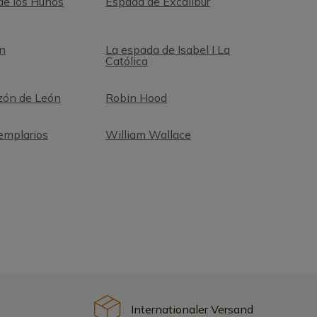
 de los Hunos
Espada de Excalibur
n
La espada de Isabel I La
Católica
zón de León
Robin Hood
emplarios
William Wallace
Internationaler Versand