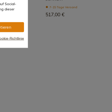
uf Social-
 Versand
7-15 Tage Versand
ng dieser
€
517,00 €
tieren
okie-Richtlinie