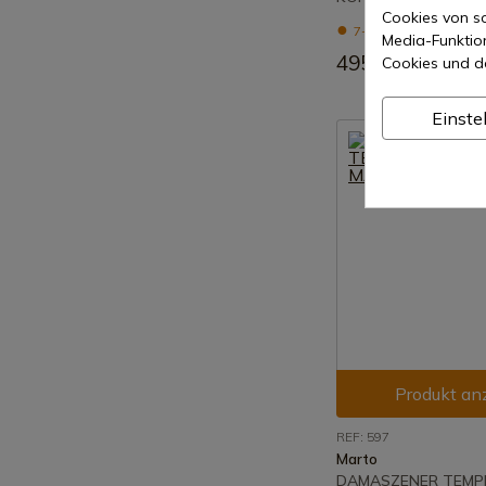
Cookies von so
7-15 Tage Versand
Media-Funktio
495,00 €
Cookies und d
Einste
Produkt an
REF: 597
Marto
DAMASZENER TEM