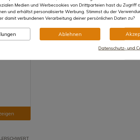
zialen Medien und Werbecookies von Drittparteien hast du Zugriff a
7-15 Tage Versand
7-15 Tage
nen und erhältst personalisierte Werbung. Stimmst du der Verwendu
452,00 €
517,00 
er damit verbundenen Verarbeitung deiner persönlichen Daten zu?
llungen
Ablehnen
Akzep
Datenschutz- und Co
zeigen
PLERSCHWERT