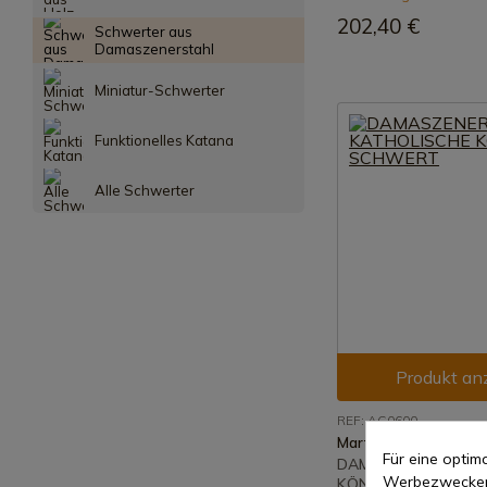
202,40 €
Schwerter aus
Damaszenerstahl
Miniatur-Schwerter
Funktionelles Katana
Alle Schwerter
Produkt an
REF: AC0600
Marto
Für eine opti
DAMASZENER KATH
Werbezwecken 
KÖNIGE SCHWERT