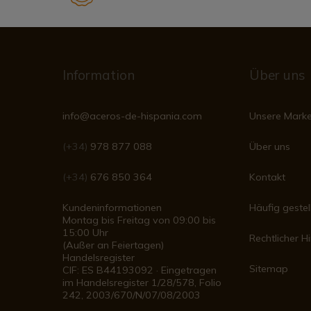
Information
Über uns
info@aceros-de-hispania.com
Unsere Mark
(+34)
978 877 088
Über uns
(+34)
676 850 364
Kontakt
Kundeninformationen
Häufig gestel
Montag bis Freitag von 09:00 bis
15:00 Uhr
Rechtlicher H
(Außer an Feiertagen)
Handelsregister
Sitemap
CIF: ES B44193092 · Eingetragen
im Handelsregister 1/28/578, Folio
242, 2003/670/N/07/08/2003