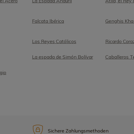
el Acero
La Espada Anduril
Atila, el Rey
Falcata Ibérica
Genghis Kha
Los Reyes Católicos
Ricardo Cora
La espada de Simón Bolívar
Caballeros T
gio
Sichere Zahlungsmethoden