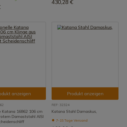
430,28 €
€
odukt anzeigen
Produkt anzeigen
62
REF: 32324
le Katana 16862 106 cm
Katana Stahl Damaskus,
 rotem Damaststahl AISI
7-15 Tage Versand
heidenschliff