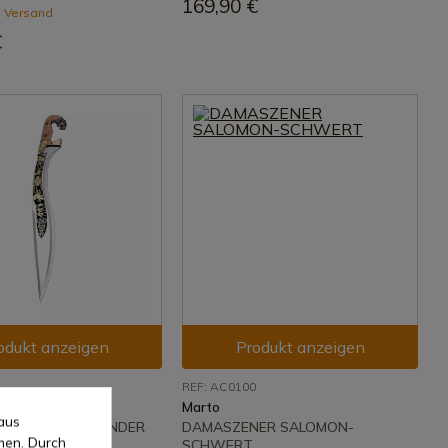
169,90 €
 Versand
€
odukt anzeigen
Produkt anzeigen
REF: AC0100
Marto
aus
SCHWERT ALEXANDER
DAMASZENER SALOMON-
men. Durch
SE DAMASZENER
SCHWERT