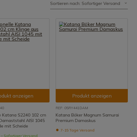
Sortieren nach: Sofortiger Versand
odukt anzeigen
Produkt anzeigen
40
REF: 05RY441DAM
le Katana S2240 102 cm
Katana Böker Magnum Samurai
 Damaststahl AISI 1045
Premium Damaskus
de mit Scheide
7-15 Tage Versand
 – Sofortiger Versand