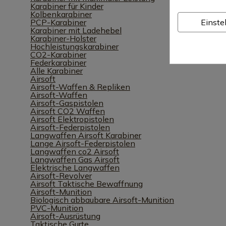
Karabiner für Kinder
Kolbenkarabiner
Einste
PCP-Karabiner
Karabiner mit Ladehebel
Karabiner-Holster
Hochleistungskarabiner
CO2-Karabiner
Federkarabiner
Alle Karabiner
Airsoft
Airsoft-Waffen & Repliken
Airsoft-Waffen
Airsoft-Gaspistolen
Airsoft CO2 Waffen
Airsoft Elektropistolen
Airsoft-Federpistolen
Langwaffen Airsoft Karabiner
Lange Airsoft-Federpistolen
Langwaffen co2 Airsoft
Langwaffen Gas Airsoft
Elektrische Langwaffen
Airsoft-Revolver
Airsoft Taktische Bewaffnung
Airsoft-Munition
Biologisch abbaubare Airsoft-Munition
PVC-Munition
Airsoft-Ausrüstung
Taktische Gurte