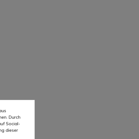
aus
men. Durch
uf Social-
ng dieser