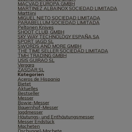
MACVAD EUROPA GMBH
MARTINEZ ALBAINOX SOCIEDAD LIMITADA
Marttiini
MIGUEL NIETO SOCIEDAD LIMITADA
PARABELLUM SOCIEDAD LIMITADA
Peltonen Knives
SHOOT CLUB, GMBH
SKY WAY TECHNOLOGY ESPAÑA SA
SPORT JAGD SL
SWORDS AND MORE GMBH
THE TIME SELLER SOCIEDAD LIMITADA
TMH TRADING GMBH
USIS GUIRAO SL
Vergara
ZASDAR SL
Kategorien
Aceros de Hispania
Bietet
Aktuelles
Bestseller
Messer
Bowie-Messer
Bauernhof-Messer
Jagdmesser
Häutungs- und Enthäutungsmesser
Messer Endstück
Macheten
Dschungel-Machete