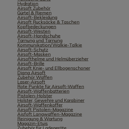
Hydration
Airsoft Zubehör
Gürtel & Riemen
Airsoft-Bekleidung
Airsoft Rucksäcke & Taschen
Kopfbedeckungen
Airsoft-Westen
Airsoft-Handschuhe
Tarnung und Tarnung
Kommunikation/Walkie-Talkie
Airsoft-Schutz
Airsoft-Masken
Airsofthelme und Helmüberzieher
Airsoft-Brille
Airsoft Knie- und Ellbogenschoner
Diana Airsoft
Zubehör Waffen
Laser-Airsoft
Rote Punkte für Airsoft-Waffen
Airsoft-Waffenbatterien
Pistolen-Holster
Holster, Gewehre und Karabiner
Airsoft-Waffenkoffer
Airsoft Pistolen-Magazine
Aisfoft Langwaffen-Magazine
Reinigung & Wartung
Magazin-Etuis
Zubehör für Ladegeräte