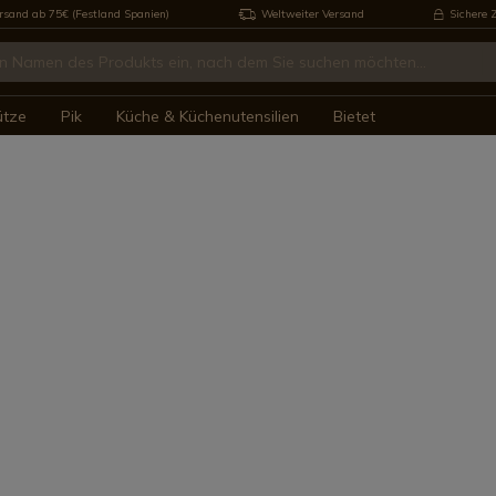
rsand ab 75€ (Festland Spanien)
Weltweiter Versand
Sichere 
ütze
Pik
Küche & Küchenutensilien
Bietet