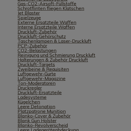
Gas-CO2-Airsoft-Füllstoffe
Schrotflinten fliegen Klatschen
Jet Blaster
Spielzeuge
Externe Ersatzteile Waffen
Interne Ersatzteile Waffen
Druckluft-Zubehör
Druckluft-Gehörschutz
Taschenlampen & Laser-Druckluft
PCP-Zubehör
CO2-Belastungen
Reinigung und Schmierung Druckluft
Halterungen & Zubehör Druckluft
Druckluft-Targets
Zweibeine & Requisiten
Luftgewehr-Gurte
Luftgewehr-Magazine
Ton-Moderatoren
Druckregler
Druckluft-Ersatzteile
Ladesysteme
Kügelchen
Leere Detonation
Platzpatrone Munition
Blanko-Cover & Zubehör
Blank Gun Holster
Blanko-Revolverscheid
Leere Ladegeräteabdeckung