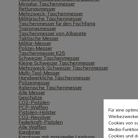
Miniatur-Taschenmesser
Rettungsmesser
Mehrzweck-Taschenmesser
Militärische Taschenmesser
Taschenmesser für den Fischfang
Trainingsmesser
Taschenmesser von Albacete
Taktische Messer
Militär-Messer
Polizei-Messer
Taschenmesser K25
Schweizer Taschenmesser
Kleine Schweizer Taschenmesser
Mehrzweck-Schweizer Taschenmesser
Multi-Tool-Messer
Handwerkliche Taschenmesser
Polizeimesser
Italienische Taschenmesser
Alle Messer
Geschütze
CO2-Pistolen
PCP-Waffen
Für eine opti
Pistolen-Holster
Werbezwecken 
CO2-Revolver
Federkraft-Pistolen
Cookies von so
Alle Waffen
Media-Funktio
Karabiner
Cookies und d
Karabiner mit maximaler Leistung