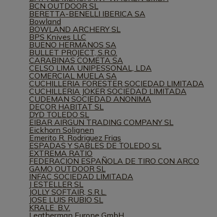
BCN OUTDOOR SL
BERETTA-BENELLI IBERICA SA
Bowland
BOWLAND ARCHERY SL
BPS Knives LLC
BUENO HERMANOS SA
BULLET PROJECT, S.R.O.
CARABINAS COMETA SA
CELSO LIMA UNIPESSONAL, LDA
COMERCIAL MUELA SA
CUCHILLERIA FORESTER SOCIEDAD LIMITADA
CUCHILLERIA JOKER SOCIEDAD LIMITADA
CUDEMAN SOCIEDAD ANONIMA
DECOR HABITAT SL
DYD TOLEDO SL
EIBAR AIRGUN TRADING COMPANY SL
Eickhorn Solignen
Emerito R. Rodriguez Frias
ESPADAS Y SABLES DE TOLEDO SL
EXTREMA RATIO
FEDERACION ESPAÑOLA DE TIRO CON ARCO
GAMO OUTDOOR SL
INFAC SOCIEDAD LIMITADA
J ESTELLER SL
JOLLY SOFTAIR, S.R.L.
JOSE LUIS RUBIO SL
KRALE. B.V.
Leatherman Europe GmbH