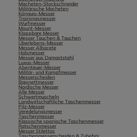
Macheten-Stockschneider
Militärische Macheten
Känguru-Messer
Trainingsmesser
Wurfmesser
Mount-Messer
Klappbare Messer
Messer Tauchen & Tauchen
Überlebens-Messer
Messer Albacete
Halsmesser
Messer aus Damaststahl
Luxus-Messer
Abenteuer-Messer
Militär- und Kampfmesser
Messerscheiden
Bajonettmesser
Nordische Messer
Alle Messer
Schwertmuscheln
Landwirtschaftliche Taschenmesser
Pilz-Messer
Veredelungsmesser
Taschenmesser
Klassische spanische Taschenmesser
Ratschenmesser
Messer Stilettos
Taschenmesserscheiden & Zubehör