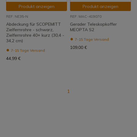
Produkt anzeigen
Produkt anzeigen
REF: NE35-N
REF: MAC-419070
Abdeckung für SCOPEMITT
Gerader Teleskopkoffer
Zielfernrohre - schwarz,
MEOPTA S2
Zielfernrohre 40+ kurz (30,4 -
7-15 Tage Versand
34,2 cm)
109,00 €
7-15 Tage Versand
44,99 €
1