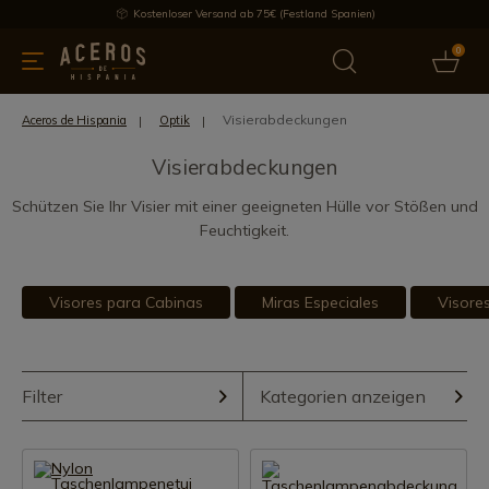
Kostenloser Versand ab 75€ (Festland Spanien)
0
üchenutensilien
Bietet
Aktuelles
Bestseller
Schutzmar
Visierabdeckungen
Aceros de Hispania
Optik
Visierabdeckungen
Schützen Sie Ihr Visier mit einer geeigneten Hülle vor Stößen und
Feuchtigkeit.
Visores para Cabinas
Miras Especiales
Visores
Filter
Kategorien anzeigen