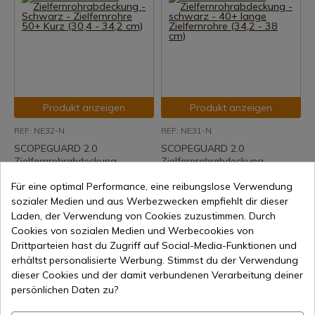
Produkt anzeigen
Produkt anzeigen
REF: NE32-N
REF: NE31-N
SCOPEGUARD 2.0
SCOPEGUARD 2.0
Zielfernrohrabdeckung -
Zielfernrohrabdeckung -
Schwarz - Zielfernrohre 50+
schwarz - 40+ lange
Für eine optimal Performance, eine reibungslose Verwendung
Kurz (30,4 - 34,2 cm)
Zielfernrohre (34,2 - 38 cm)
sozialer Medien und aus Werbezwecken empfiehlt dir dieser
7-15 Tage Versand
7-15 Tage Versand
Laden, der Verwendung von Cookies zuzustimmen. Durch
29,95 €
29,95 €
Cookies von sozialen Medien und Werbecookies von
Drittparteien hast du Zugriff auf Social-Media-Funktionen und
erhältst personalisierte Werbung. Stimmst du der Verwendung
dieser Cookies und der damit verbundenen Verarbeitung deiner
persönlichen Daten zu?