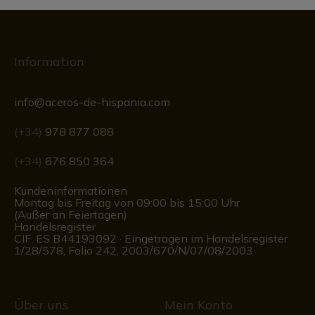
Information
info@aceros-de-hispania.com
(+34)
978 877 088
(+34)
676 850 364
Kundeninformationen
Montag bis Freitag von 09:00 bis 15:00 Uhr
(Außer an Feiertagen)
Handelsregister
CIF: ES B44193092 · Eingetragen im Handelsregister
1/28/578, Folio 242, 2003/670/N/07/08/2003
Über uns
Mein Konto