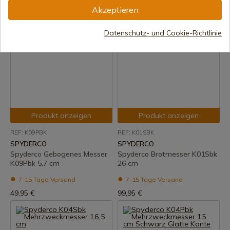
7-15 Tage Versand
7-15 Tage Versand
Akzeptieren
179,95 €
109,95 €
Datenschutz- und Cookie-Richtlinie
Produkt anzeigen
Produkt anzeigen
REF: K09PBK
REF: K01SBK
SPYDERCO
SPYDERCO
Spyderco Gebogenes Messer
Spyderco Brotmesser K01Sbk
K09Pbk 5,7 cm
26 cm
7-15 Tage Versand
7-15 Tage Versand
49,95 €
99,95 €