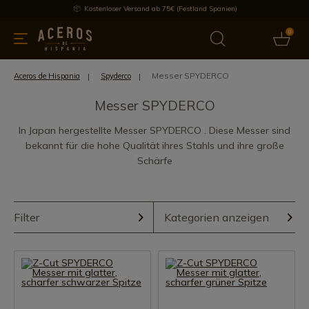
Kostenloser Versand ab 75€ (Festland Spanien)
0
üchenutensilien
Bietet
Aktuelles
Bestseller
Schutzmar
Messer SPYDERCO
Aceros de Hispania
Spyderco
Messer SPYDERCO
In Japan hergestellte Messer SPYDERCO . Diese Messer sind
bekannt für die hohe Qualität ihres Stahls und ihre große
Schärfe
Filter
Kategorien anzeigen