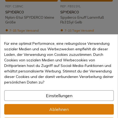
REF: C18NC
REF: FB31SYL
SPYDERCO
SPYDERCO
Nylon-Etui SPYDERCO kleine
Spyderco Enuff Lammfuß
Größe
Fb31Syl Gelb
7-15 Tage Versand
7-15 Tage Versand
23,95 €
219,95 €
Für eine optimal Performance, eine reibungslose Verwendung
sozialer Medien und aus Werbezwecken empfiehlt dir dieser
Laden, der Verwendung von Cookies zuzustimmen. Durch
Cookies von sozialen Medien und Werbecookies von
Drittparteien hast du Zugriff auf Social-Media-Funktionen und
erhältst personalisierte Werbung. Stimmst du der Verwendung
dieser Cookies und der damit verbundenen Verarbeitung deiner
persönlichen Daten zu?
Produkt anzeigen
Produkt anzeigen
Einstellungen
REF: FB31SBK
REF: K08PBK
SPYDERCO
SPYDERCO
Spyderco Enuff Lammfuß
Spyderco K08Pbk Santoku
Ablehnen
FB31Sbk
16,5 cm Schwarz