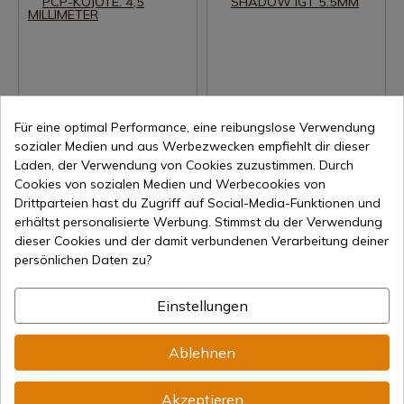
Für eine optimal Performance, eine reibungslose Verwendung
Produkt anzeigen
Produkt anzeigen
sozialer Medien und aus Werbezwecken empfiehlt dir dieser
REF: 1460
REF: 6110029555-IGT
Laden, der Verwendung von Cookies zuzustimmen. Durch
Gamo
Gamo
Cookies von sozialen Medien und Werbecookies von
KARABINER GAMO PCP-
LUFTGEWEHR GAMO
Drittparteien hast du Zugriff auf Social-Media-Funktionen und
KOJOTE. 4,5 MILLIMETER
SHADOW IGT 5.5MM
erhältst personalisierte Werbung. Stimmst du der Verwendung
dieser Cookies und der damit verbundenen Verarbeitung deiner
Auf Lager – Sofortiger Versand
Auf Lager – Sofortiger Versand
persönlichen Daten zu?
551,00 €
185,28 €
-8%
Einstellungen
Ablehnen
Akzeptieren