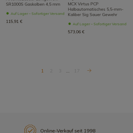
MCX Virtus PCP
SR1000S Gaskolben 4,5 mm
Halbautomatisches 5,5-mm-
Auf Lager – Sofortiger Versand
Kaliber Sig Sauer Gewehr
115,91 €
Auf Lager – Sofortiger Versand
573,06 €
1
2
3
…
17
Online-Verkauf seit 1998