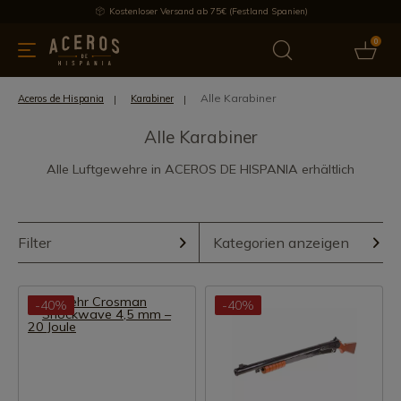
Kostenloser Versand ab 75€ (Festland Spanien)
0
üchenutensilien
Bietet
Aktuelles
Bestseller
Schutzmar
Alle Karabiner
Aceros de Hispania
Karabiner
Alle Karabiner
Alle Luftgewehre in ACEROS DE HISPANIA erhältlich
Filter
Kategorien anzeigen
-40%
-40%