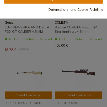
Produkt anzeigen
Produkt anzeigen
Datenschutz- und Cookie-Richtlinie
REF: 61100260
REF: f40gp450la
Gamo
COMETA
LUFTGEWEHR GAMO DELTA
Büchse COMETA Fusion GP
FOX GT KALIBER 4,5 MM
Star laminiert 4,5 mm
Auf Lager – Sofortiger Versand
Auf Lager – Sofortiger Versand
405,00 €
91,06 €
83,78 €
Produkt anzeigen
Produkt anzeigen
REF: 6110038555-IGTSTRD
REF: CMT7SXWG