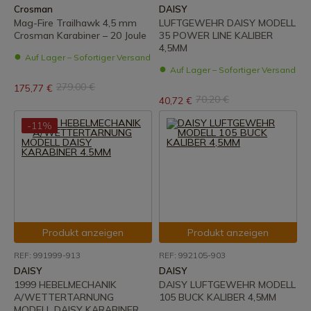
Crosman
DAISY
Mag-Fire Trailhawk 4,5 mm
LUFTGEWEHR DAISY MODELL
Crosman Karabiner – 20 Joule
35 POWER LINE KALIBER
4,5MM
Auf Lager – Sofortiger Versand
Auf Lager – Sofortiger Versand
279,00 €
175,77 €
70,20 €
40,72 €
-11%
Produkt anzeigen
Produkt anzeigen
REF: 991999-913
REF: 992105-903
DAISY
DAISY
1999 HEBELMECHANIK
DAISY LUFTGEWEHR MODELL
A/WETTERTARNUNG
105 BUCK KALIBER 4,5MM
MODELL DAISY KARABINER