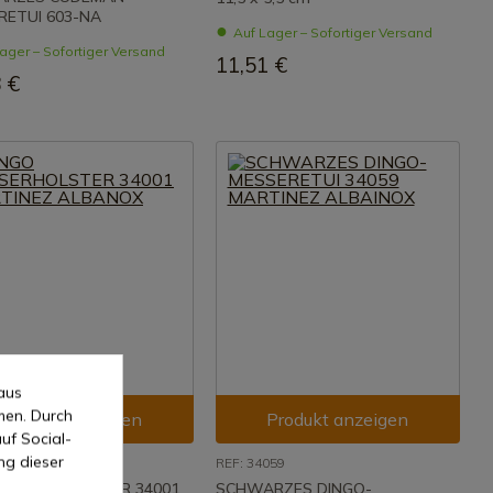
RETUI 603-NA
Auf Lager – Sofortiger Versand
ager – Sofortiger Versand
11,51 €
 €
aus
men. Durch
Produkt anzeigen
Produkt anzeigen
uf Social-
ng dieser
001
REF: 34059
 MESSERHOLSTER 34001
SCHWARZES DINGO-