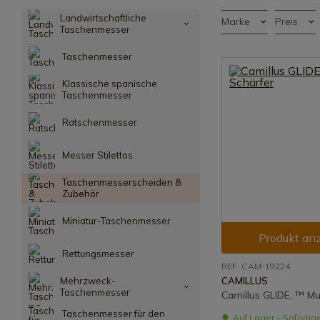
Landwirtschaftliche
Marke
Preis
Taschenmesser
Taschenmesser
Klassische spanische
Taschenmesser
Ratschenmesser
Messer Stilettos
Taschenmesserscheiden &
Zubehör
Miniatur-Taschenmesser
Produkt an
Rettungsmesser
REF: CAM-19224
Mehrzweck-
CAMILLUS
Taschenmesser
Camillus GLIDE, ™ Mu
Taschenmesser für den
Auf Lager – Sofortig