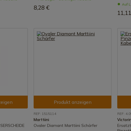
Auf L
8,28 €
11,11
zeigen
Produkt anzeigen
REF: 1515114
REF: 4.
Marttiini
Victori
SERSCHEIDE
Ovaler Diamant Marttiini Schärfer
Ersatzt
Pinzet