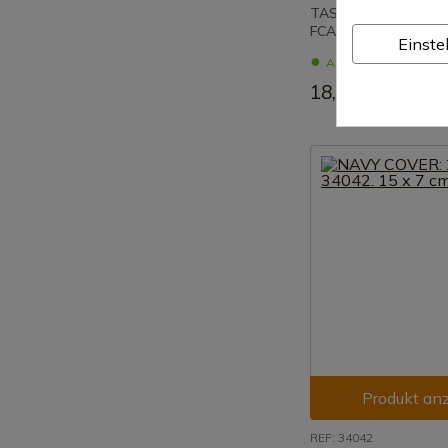
TASCHENMESSERSC
FCART.N
Einste
Auf Lager – Sofortig
18,78 €
Produkt an
REF: 34042