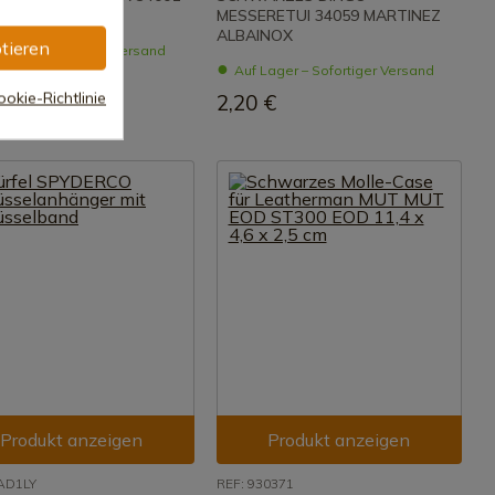
NEZ ALBANOX
MESSERETUI 34059 MARTINEZ
ALBAINOX
tieren
ager – Sofortiger Versand
Auf Lager – Sofortiger Versand
€
okie-Richtlinie
2,20 €
Produkt anzeigen
Produkt anzeigen
AD1LY
REF: 930371