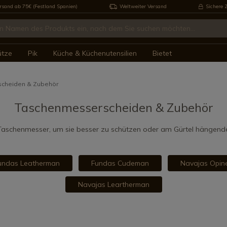
rsand ab 75€ (Festland Spanien)
Weltweiter Versand
Sichere 
ütze
Pik
Küche & Küchenutensilien
Bietet
cheiden & Zubehör
Taschenmesserscheiden & Zubehör
 Taschenmesser, um sie besser zu schützen oder am Gürtel hängend
undas Leatherman
Fundas Cudeman
Navajas Opine
Navajas Leartherman