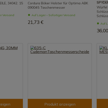
SPYDE
ILE, 34042. 15
Cordura Böker Holster für Optima ABK
Würfe
090045 Taschenmesser
Schlüs
er Versand
Auf Lager – Sofortiger Versand
Schlüs
21,73 €
Auf L
36,00
zeigen
Produkt anzeigen