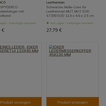
RCO
Leatherman
l SPYDERCO
Schwarzes Molle-Case für
selanhänger mit
Leatherman MUT MUT EOD
selband
ST300 EOD 11,4 x 4,6 x 2,5 cm
ager – Sofortiger Versand
Auf Lager – Sofortiger Versand
 €
27,79 €
Produkt anzeigen
Produkt anzeigen