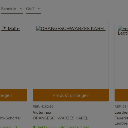
Scheide
Griff
zeigen
Produkt anzeigen
REF: 41824.9
REF: 93
Victorinox
Leathe
lti-Schärfer
ORANGESCHWARZES KABEL
Feuerst
Leathe
er Versand
Auf Lager – Sofortiger Versand