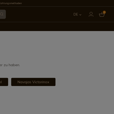
Zahlungsmethoden
0
DE
ES
EN
FR
IT
er zu haben.
PT
l
Navajas Victorinox