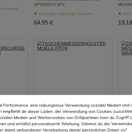
SPYDERCO SP1
MESSE
er Versand
Auf Lager – Sofortiger Versand
Auf L
64,95 €
19,18
mal Performance, eine reibungslose Verwendung sozialer Medien und 
empfiehlt dir dieser Laden, der Verwendung von Cookies zuzustim
zeigen
Produkt anzeigen
zialen Medien und Werbecookies von Drittparteien hast du Zugriff a
nen und erhältst personalisierte Werbung. Stimmst du der Verwendu
REF: F/PQ
REF: 34
er damit verbundenen Verarbeitung deiner persönlichen Daten zu?
Muela
DINGO