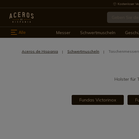
Kostenloser Ve
Alle
Messer
Schwertmuscheln
Gesch
Aceros de Hispania
Schwertmuscheln
Taschenmessers
Holster für
Fundas Victorinox
F