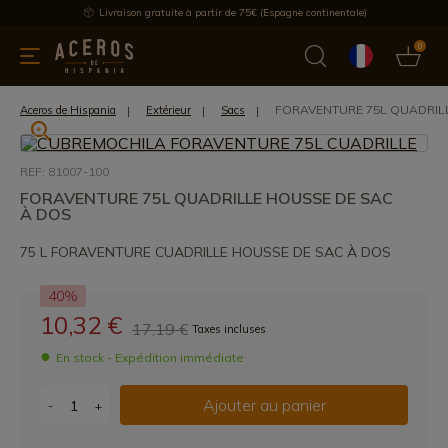
Livraison gratuite à partir de 75€ (Espagne continentale)
0
les de cuisine
Offre
Dernières nouvelles
Meilleures ventes
FORAVENTURE 75L QUADRIL
Aceros de Hispania
Extérieur
Sacs
REF: 81007-100
FORAVENTURE 75L QUADRILLE HOUSSE DE SAC
À DOS
75 L FORAVENTURE CUADRILLE HOUSSE DE SAC À DOS
40%
10,32 €
17,19 €
Taxes incluses
En stock - Expédition immédiate
Ajouter au panier
-
+