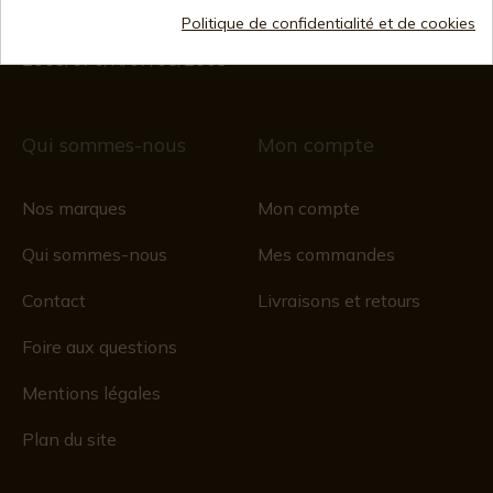
Registre du commerce
CIF : ES B44193092 · Immatriculée au registre du
Politique de confidentialité et de cookies
commerce 28/01/578, folio 242,
2003/670/N/07/08/2003
Qui sommes-nous
Mon compte
Nos marques
Mon compte
Qui sommes-nous
Mes commandes
Contact
Livraisons et retours
Foire aux questions
Mentions légales
Plan du site