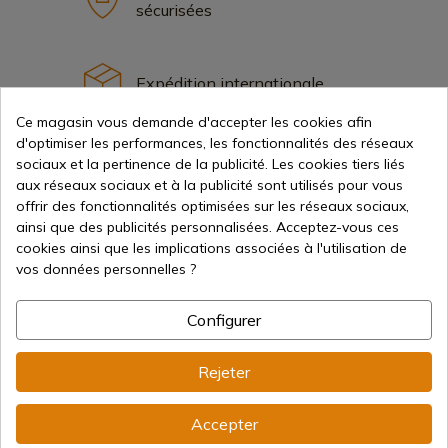
sécurisées
Expédition internationale
Ce magasin vous demande d'accepter les cookies afin
d'optimiser les performances, les fonctionnalités des réseaux
sociaux et la pertinence de la publicité. Les cookies tiers liés
aux réseaux sociaux et à la publicité sont utilisés pour vous
offrir des fonctionnalités optimisées sur les réseaux sociaux,
Information
ainsi que des publicités personnalisées. Acceptez-vous ces
cookies ainsi que les implications associées à l'utilisation de
vos données personnelles ?
info@aceros-de-hispania.com
(+34)
978 877 088
Configurer
(+34)
676 850 364
Rejeter
Informations sur le client
Du lundi au vendredi de 09h00 à 15h00
Accepter
(Sauf jours fériés)