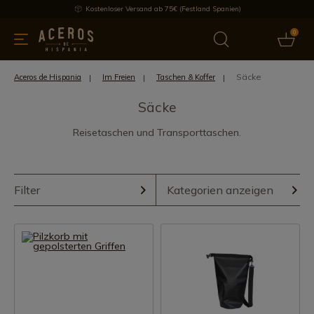
Kostenloser Versand ab 75€ (Festland Spanien)
0
üchenutensilien
Bietet
Aktuelles
Bestseller
Schutzmar
Säcke
Aceros de Hispania
Im Freien
Taschen & Koffer
Säcke
Reisetaschen und Transporttaschen.
Filter
Kategorien anzeigen