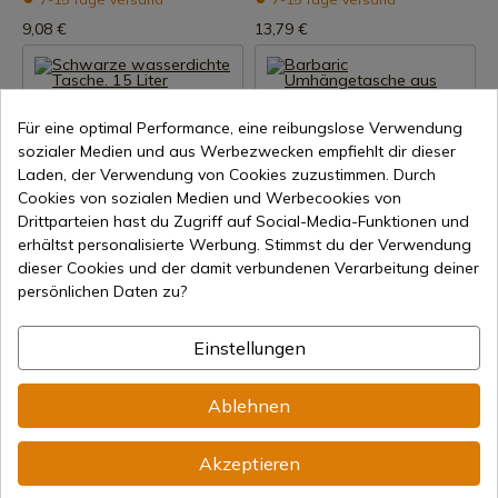
9,08 €
13,79 €
Für eine optimal Performance, eine reibungslose Verwendung
sozialer Medien und aus Werbezwecken empfiehlt dir dieser
Laden, der Verwendung von Cookies zuzustimmen. Durch
Cookies von sozialen Medien und Werbecookies von
Drittparteien hast du Zugriff auf Social-Media-Funktionen und
Produkt anzeigen
Produkt anzeigen
erhältst personalisierte Werbung. Stimmst du der Verwendung
dieser Cookies und der damit verbundenen Verarbeitung deiner
REF: 39101
REF: 34886-BPH
persönlichen Daten zu?
Schwarze wasserdichte
Barbaric Umhängetasche aus
Tasche. 15 Liter
schwarzer Python-Camo
Einstellungen
7-15 Tage Versand
7-15 Tage Versand
12,35 €
16,50 €
Ablehnen
Akzeptieren