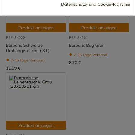
Datenschutz- und Cookie-Richtlinie
Produkt anzeigen
Produkt anzeigen
REF: 34922
REF: 34921
Barbaric Schwarze
Barbaric Bag Grün
Umhängetasche ( 3 L)
7-15 Tage Versand
7-15 Tage Versand
8,70 €
11,89 €
Produkt anzeigen