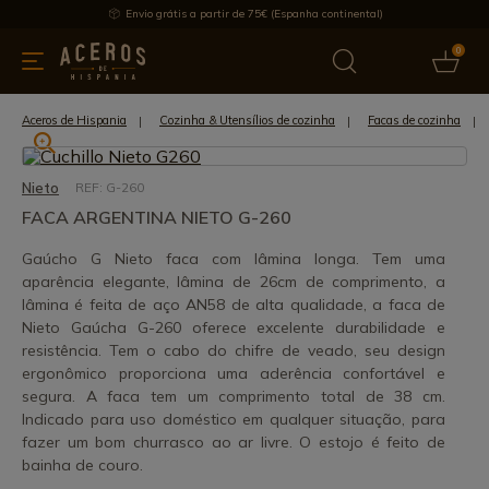
Envio grátis a partir de 75€ (Espanha continental)
0
inha & Utensílios de cozinha
Oferece
Últimas notícias
Mai
Aceros de Hispania
Cozinha & Utensílios de cozinha
Facas de cozinha
Nieto
REF: G-260
FACA ARGENTINA NIETO G-260
Gaúcho G Nieto faca com lâmina longa. Tem uma
aparência elegante, lâmina de 26cm de comprimento, a
lâmina é feita de aço AN58 de alta qualidade, a faca de
Nieto Gaúcha G-260 oferece excelente durabilidade e
resistência. Tem o cabo do chifre de veado, seu design
ergonômico proporciona uma aderência confortável e
segura. A faca tem um comprimento total de 38 cm.
Indicado para uso doméstico em qualquer situação, para
fazer um bom churrasco ao ar livre. O estojo é feito de
bainha de couro.