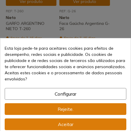
Ver produto
Ver produto
REF: T-260
REF: G-26
Nieto
Nieto
GARFO ARGENTINO
Faca Gaúcha Argentina G-
NIETO T-260
26
Envio de 7-15 dias
Envio de 7-15 dias
85,99 €
77,81 €
Esta loja pede-te para aceitares cookies para efeitos de
desempenho, redes sociais e publicidade. Os cookies de
publicidade e de redes sociais de terceiros são utilizados para
te oferecer funcionalidades sociais e anúncios personalizados.
Aceitas estes cookies e o processamento de dados pessoais
envolvidos?
Configurar
Rejeite.
139,84 €
Adicionar ao carrinho
Vendendo online desde 1998
Aceitar