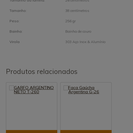
Tamanho da lâmina:
26 centímetros
Tamanho:
38 centímetros
Peso:
256 gr
Bainha:
Bainha de couro
Virola
303 Aço Inox & Alumínio
Produtos relacionados