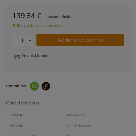
139,84 €
Imposto incluído
Em stock - envio imediato
Adicionar ao carrinho
-
+
Envios Mundiais
Compartilhar
Link copiado 
Características
FOLHA:
Aço AN-58
MANGA:
Chifre de veado