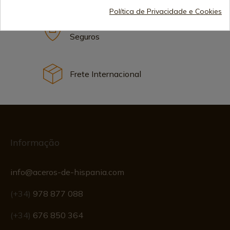
Política de Privacidade e Cookies
Métodos de Pagamento
Seguros
Frete Internacional
Informação
info@aceros-de-hispania.com
(+34)
978 877 088
(+34)
676 850 364