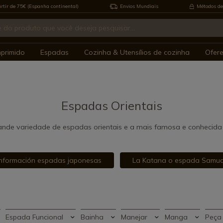
rtir de 75€ (Espanha continental)
Envios Mundiais
Métodos de
mprimido
Espadas
Cozinha & Utensílios de cozinha
Ofer
Espadas Orientais
nde variedade de espadas orientais e a mais famosa e conhecida
Información espadas japonesas
La Katana o espada Samua
Espada Funcional
Bainha
Manejar
Manga
Peça 