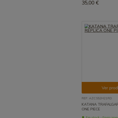
35,00 €
Ver prod
REF: AZCS52H21RD
KATANA TRAFALGAR 
ONE PIECE
Em stock - Envio ime