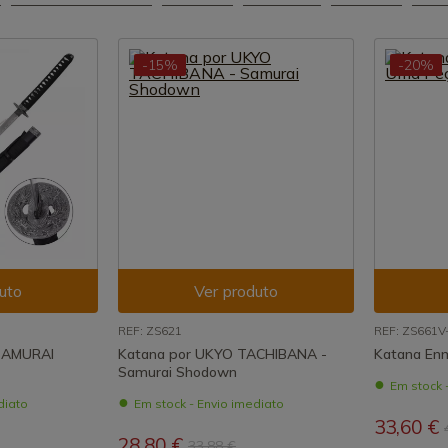
-15%
-20%
uto
Ver produto
REF: ZS621
REF: ZS661V
SAMURAI
Katana por UKYO TACHIBANA -
Katana Enm
Samurai Shodown
Em stock 
diato
Em stock - Envio imediato
33,60 €
28,80 €
33,88 €