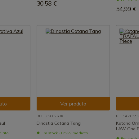
30,58 €
54,99 €
uto
Ver produto
REF: ZS6026BK
REF: AZCS5
zul
Dinastia Catana Tang
Katana Or
LAW One P
diato
Em stock - Envio imediato
Em stock 