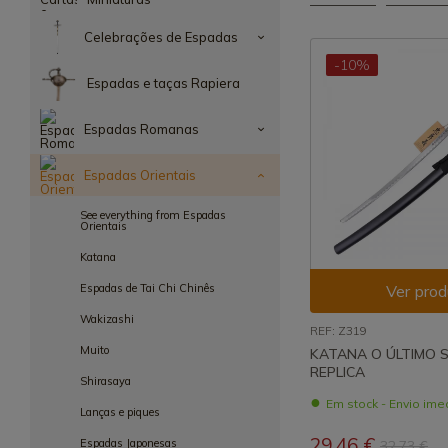
Celebrações de Espadas
-10%
Espadas e taças Rapiera
Espadas Romanas
Espadas Orientais
See everything from Espadas
Orientais
Katana
Espadas de Tai Chi Chinês
Ver prod
Wakizashi
REF: Z319
Muito
KATANA O ÚLTIMO 
REPLICA
Shirasaya
Em stock - Envio ime
Lanças e piques
29,46 €
Espadas Japonesas
32,73 €