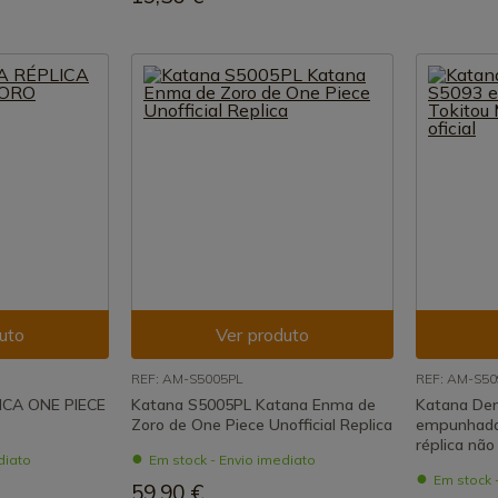
uto
Ver produto
REF: AM-S5005PL
REF: AM-S50
CA ONE PIECE
Katana S5005PL Katana Enma de
Katana De
Zoro de One Piece Unofficial Replica
empunhada 
réplica não 
diato
Em stock - Envio imediato
Em stock 
59,90 €