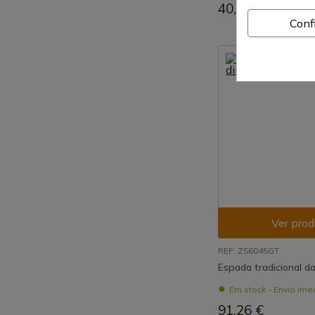
40,29 €
Conf
Ver prod
REF: ZS6045GT
Espada tradicional da
Em stock - Envio ime
91,26 €