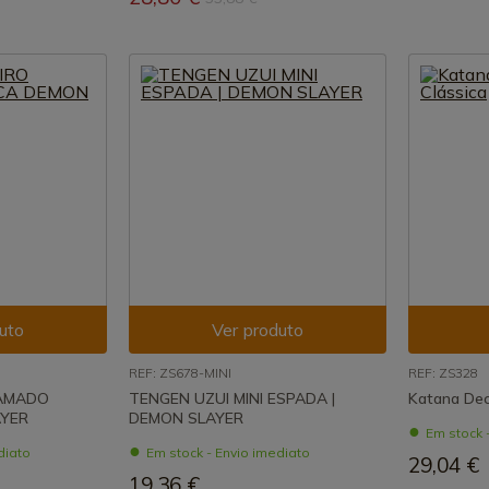
uto
Ver produto
REF: ZS678-MINI
REF: ZS328
KAMADO
TENGEN UZUI MINI ESPADA |
Katana Dec
AYER
DEMON SLAYER
Em stock 
diato
Em stock - Envio imediato
29,04 €
19,36 €