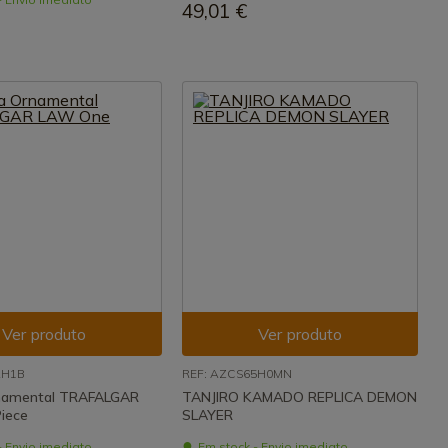
49,01 €
Ver produto
Ver produto
2H1B
REF: AZCS65H0MN
namental TRAFALGAR
TANJIRO KAMADO REPLICA DEMON
iece
SLAYER
- Envio imediato
Em stock - Envio imediato