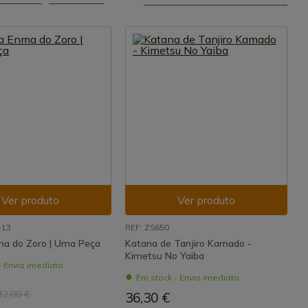
Ver produto
Ver produto
-13
REF: ZS650
a do Zoro | Uma Peça
Katana de Tanjiro Kamado -
Kimetsu No Yaiba
- Envio imediato
Em stock - Envio imediato
42,00 €
36,30 €