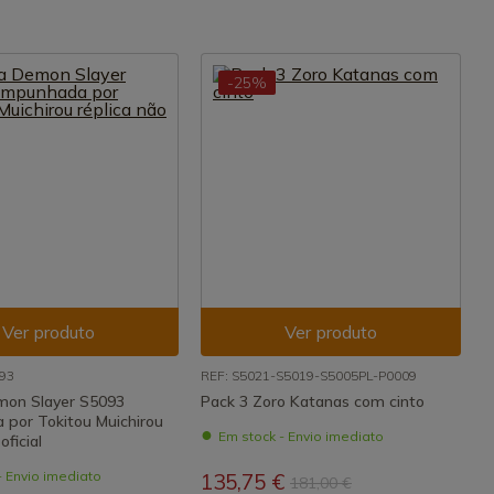
-25%
Ver produto
Ver produto
93
REF: S5021-S5019-S5005PL-P0009
mon Slayer S5093
Pack 3 Zoro Katanas com cinto
por Tokitou Muichirou
Em stock - Envio imediato
oficial
- Envio imediato
135,75 €
181,00 €