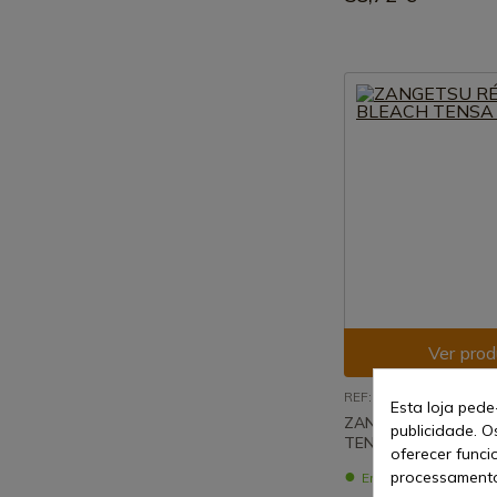
Ver prod
REF: AZSC54H2
Esta loja pede
ZANGETSU RÉPLICA
publicidade. O
TENSA KATANA
oferecer funci
processamento
Em stock - Envio ime