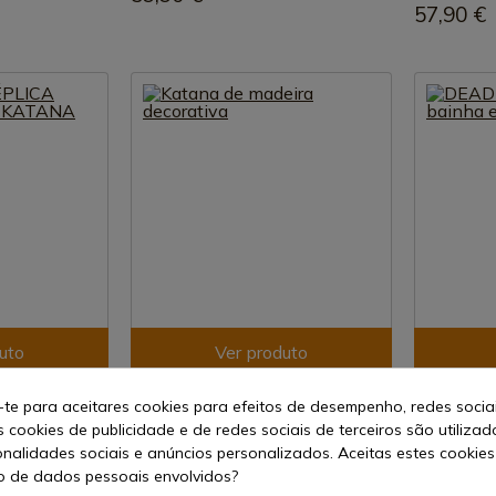
57,90 €
uto
Ver produto
REF: JL048
REF: ZSDP
-te para aceitares cookies para efeitos de desempenho, redes socia
 BLEACH
Katana de madeira decorativa
DEADPOOL 
s cookies de publicidade e de redes sociais de terceiros são utilizad
mochila
onalidades sociais e anúncios personalizados. Aceitas estes cookies
Em stock - Envio imediato
 de dados pessoais envolvidos?
diato
Em stock 
33,88 €