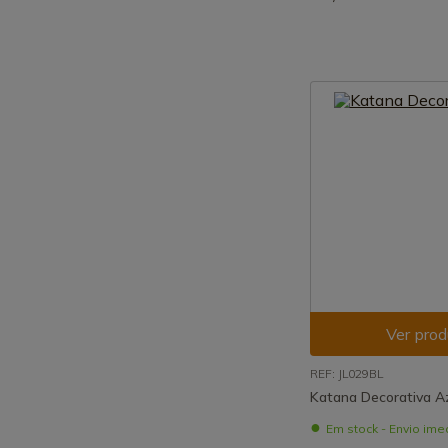
Ver prod
REF: JL029BL
Katana Decorativa A
Em stock - Envio ime