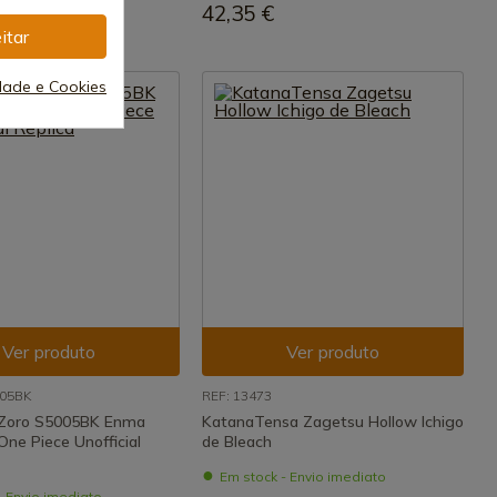
42,35 €
itar
idade e Cookies
Ver produto
Ver produto
005BK
REF: 13473
 Zoro S5005BK Enma
KatanaTensa Zagetsu Hollow Ichigo
ne Piece Unofficial
de Bleach
Em stock - Envio imediato
- Envio imediato