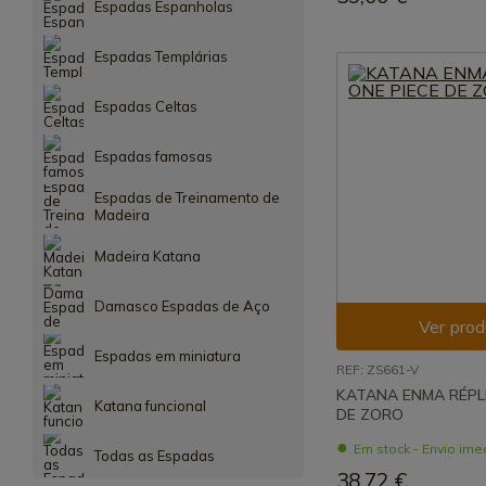
Espadas Espanholas
Espadas Templárias
Espadas Celtas
Espadas famosas
Espadas de Treinamento de
Madeira
Madeira Katana
Damasco Espadas de Aço
Ver prod
Espadas em miniatura
REF: ZS661-V
KATANA ENMA RÉPLI
Katana funcional
DE ZORO
Em stock - Envio ime
Todas as Espadas
38,72 €