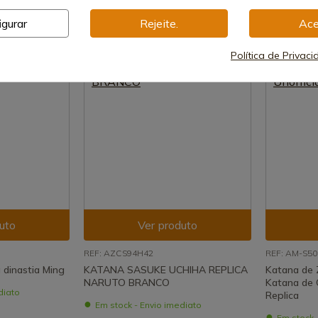
84,70 €
igurar
Rejeite.
Ace
Política de Privac
uto
Ver produto
REF: AZCS94H42
REF: AM-S5
 dinastia Ming
KATANA SASUKE UCHIHA REPLICA
Katana de
NARUTO BRANCO
Katana de O
diato
Replica
Em stock - Envio imediato
Em stock 