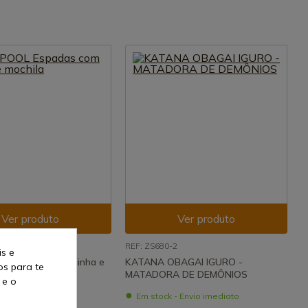
Ver produto
Ver produto
REF: ZS680-2
is e
Espadas com bainha e
KATANA OBAGAI IGURO -
os para te
MATADORA DE DEMÔNIOS
 e o
- Envio imediato
Em stock - Envio imediato