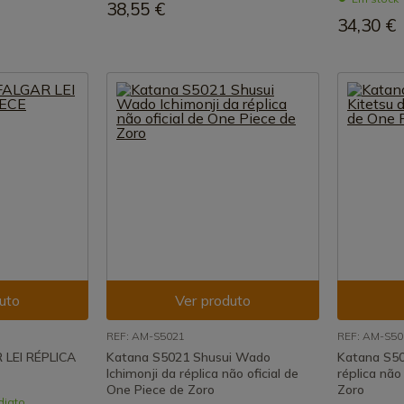
38,55 €
34,30 €
uto
Ver produto
REF: AM-S5021
REF: AM-S50
LEI RÉPLICA
Katana S5021 Shusui Wado
Katana S50
Ichimonji da réplica não oficial de
réplica não
One Piece de Zoro
Zoro
diato