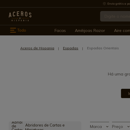
Envio grátis a pa
Todo
Facas
Amêijoas Razor
Aire co
Aceros de Hispania
Espadas
Espadas Orientais
Há uma gra
Abridores de Cartas e
Marca
Preço
Miniaturas