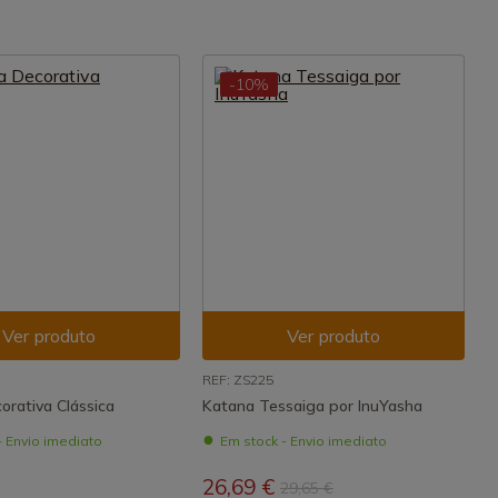
-10%
Ver produto
Ver produto
REF: ZS225
orativa Clássica
Katana Tessaiga por InuYasha
- Envio imediato
Em stock - Envio imediato
26,69 €
29,65 €