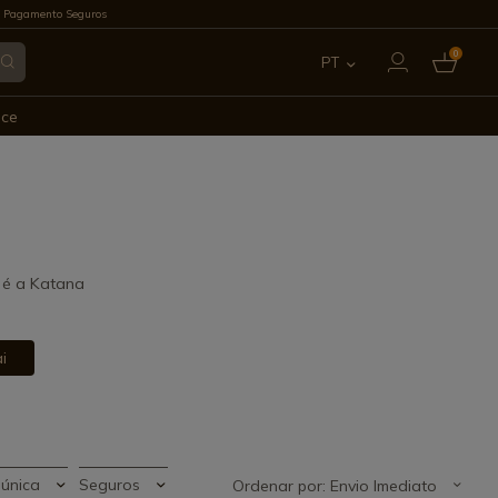
 Pagamento Seguros
0
PT
ES
ece
EN
FR
IT
 é a Katana
DE
i
única
Seguros
Ordenar por: Envio Imediato