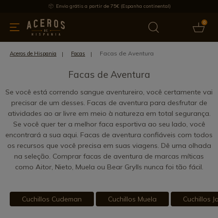
Envio grátis a partir de 75€ (Espanha continental)
0
inha & Utensílios de cozinha
Oferece
Últimas notícias
Mai
Facas de Aventura
Aceros de Hispania
Facas
Facas de Aventura
Se você está correndo sangue aventureiro, você certamente vai
precisar de um desses. Facas de aventura para desfrutar de
atividades ao ar livre em meio à natureza em total segurança.
Se você quer ter a melhor faca esportiva ao seu lado, você
encontrará a sua aqui. Facas de aventura confiáveis com todos
os recursos que você precisa em suas viagens. Dê uma olhada
na seleção. Comprar facas de aventura de marcas míticas
como Aitor, Nieto, Muela ou Bear Grylls nunca foi tão fácil.
Cuchillos Cudeman
Cuchillos Muela
Cuchillos J