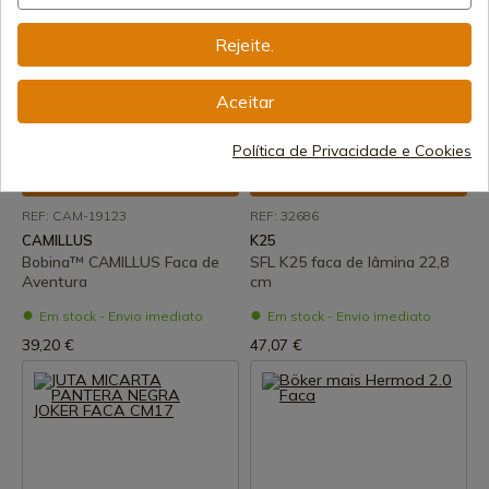
Rejeite.
Aceitar
Política de Privacidade e Cookies
Ver produto
Ver produto
REF: CAM-19123
REF: 32686
CAMILLUS
K25
Bobina™ CAMILLUS Faca de
SFL K25 faca de lâmina 22,8
Aventura
cm
Em stock - Envio imediato
Em stock - Envio imediato
39,20 €
47,07 €