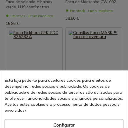
Faca de soldado Albainox
Faca de Montanha CW-002
verde. H19 centímetros
Em stock - Envio imediato
Em stock - Envio imediato
38,80 €
15,95 €
Ver produto
Ver produto
Esta loja pede-te para aceitares cookies para efeitos de
desempenho, redes sociais e publicidade. Os cookies de
REF: 825233A
REF: CAM-19832
publicidade e de redes sociais de terceiros são utilizados para
Eickhorn Solingen
CAMILLUS
te oferecer funcionalidades sociais e anúncios personalizados.
Faca Eickhorn GEK-EDC
Camillus Faca MASK ™, faca
Aceitas estes cookies e o processamento de dados pessoais
825233A
de aventura
envolvidos?
Em stock - Envio imediato
Em stock - Envio imediato
191,95 €
28,16 €
Configurar