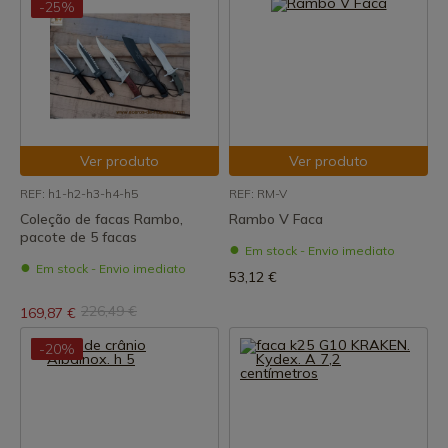
-25%
Ver produto
Ver produto
REF: h1-h2-h3-h4-h5
REF: RM-V
Coleção de facas Rambo,
Rambo V Faca
pacote de 5 facas
Em stock - Envio imediato
Em stock - Envio imediato
53,12 €
226,49 €
169,87 €
-20%