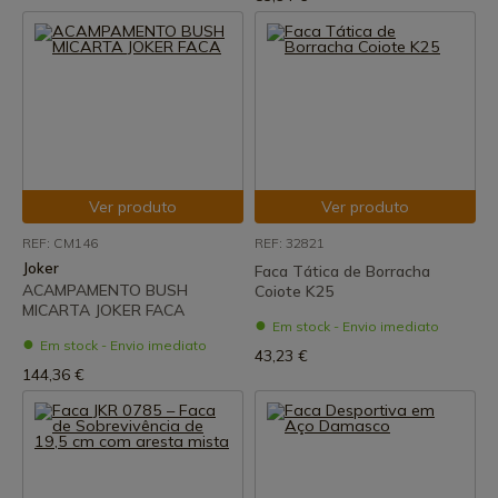
Ver produto
Ver produto
REF: CM146
REF: 32821
Joker
Faca Tática de Borracha
ACAMPAMENTO BUSH
Coiote K25
MICARTA JOKER FACA
Em stock - Envio imediato
Em stock - Envio imediato
43,23 €
144,36 €