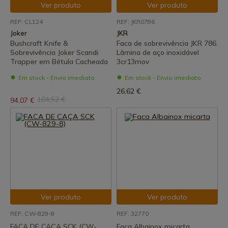
Ver produto
Ver produto
REF: CL124
REF: JKR0786
Joker
JKR
Bushcraft Knife &
Faca de sobrevivência JKR 786.
Sobrevivência Joker Scandi
Lâmina de aço inoxidável
Trapper em Bétula Cacheada
3cr13mov
Em stock - Envio imediato
Em stock - Envio imediato
26,62 €
104,52 €
94,07 €
Ver produto
Ver produto
REF: CW-829-8
REF: 32770
FACA DE CAÇA SCK (CW-
Faca Albainox micarta