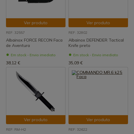
Ver produto
Ver produto
REF: 32557
REF: 32802
Albainox FORCE RECON Faca
Albainox DEFENDER Tactical
de Aventura
Knife preto
Em stock - Envio imediato
Em stock - Envio imediato
38,12 €
35,09 €
Ver produto
Ver produto
REF: RM-H2
REF: 32622