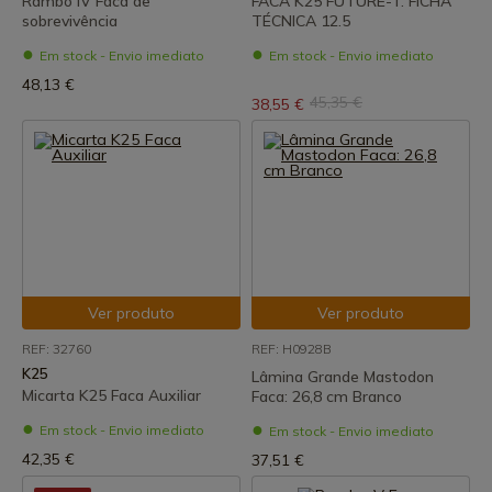
Rambo IV Faca de
FACA K25 FUTURE-T. FICHA
sobrevivência
TÉCNICA 12.5
Em stock - Envio imediato
Em stock - Envio imediato
48,13 €
45,35 €
38,55 €
Ver produto
Ver produto
REF: 32760
REF: H0928B
K25
Lâmina Grande Mastodon
Micarta K25 Faca Auxiliar
Faca: 26,8 cm Branco
Em stock - Envio imediato
Em stock - Envio imediato
42,35 €
37,51 €