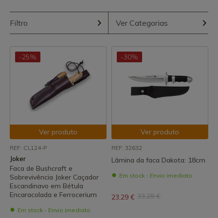
Filtro
Ver Categorias
-25%
-30%
Ver produto
Ver produto
REF: CL124-P
REF: 32632
Joker
Lâmina da faca Dakota: 18cm
Faca de Bushcraft e
Em stock - Envio imediato
Sobrevivência Joker Caçador
Escandinavo em Bétula
Encaracolada e Ferrocerium
33,28 €
23,29 €
Em stock - Envio imediato