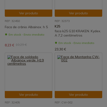
Ver produto
Ver produto
REF: 32450
REF: 32373
K25
Faca de crânio Albainox. h 5
faca k25 G10 KRAKEN. Kydex.
Em stock - Envio imediato
A 7,2 centímetros
Em stock - Envio imediato
10,29 €
8,23 €
23,30 €
Ver produto
Ver produto
REF: 32405
REF: CW-002