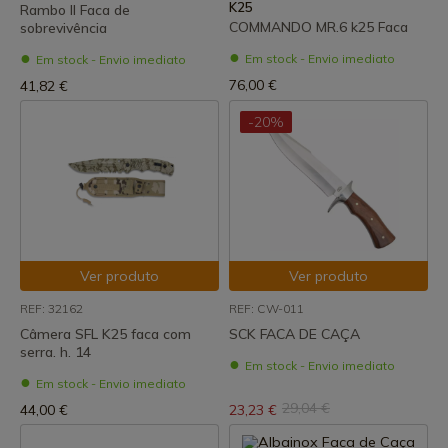
K25
Rambo II Faca de
COMMANDO MR.6 k25 Faca
sobrevivência
Em stock - Envio imediato
Em stock - Envio imediato
76,00 €
41,82 €
-20%
Ver produto
Ver produto
REF: 32162
REF: CW-011
Câmera SFL K25 faca com
SCK FACA DE CAÇA
serra. h. 14
Em stock - Envio imediato
Em stock - Envio imediato
29,04 €
44,00 €
23,23 €