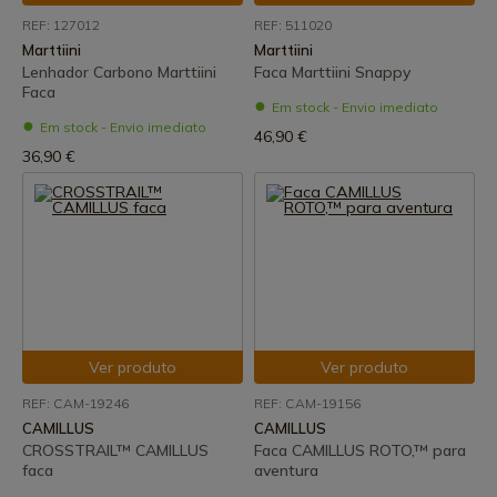
REF: 127012
REF: 511020
Marttiini
Marttiini
Lenhador Carbono Marttiini
Faca Marttiini Snappy
Faca
Em stock - Envio imediato
Em stock - Envio imediato
46,90 €
36,90 €
Ver produto
Ver produto
REF: CAM-19246
REF: CAM-19156
CAMILLUS
CAMILLUS
CROSSTRAIL™ CAMILLUS
Faca CAMILLUS ROTO,™ para
faca
aventura