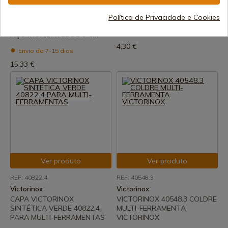
Joker
RUI COYOTE CANIVETE
CANIVETE COM BALANÇAS
COLDRE 34692
Política de Privacidade e Cookies
DE FIBRA VERDE E LÂMINA DE
Envio de 7-15 dias
AÇO INOXIDÁVEL DE 9 CM
4,30 €
Envio de 7-15 dias
15,33 €
Ver produto
Ver produto
REF: 40822.4
REF: 40548.3
Victorinox
Victorinox
CAPA VICTORINOX
VICTORINOX 40548.3 COLDRE
SINTÉTICA VERDE 40822.4
MULTI-FERRAMENTA
PARA MULTI-FERRAMENTAS
VICTORINOX