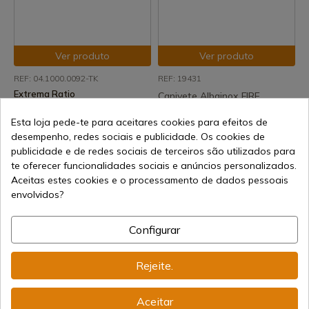
Ver produto
Ver produto
REF: 04.1000.0092-TK
REF: 19431
Extrema Ratio
Canivete Albainox FIRE
Tk Fulcro S Extrema Ratio
FIGHTER
Esta loja pede-te para aceitares cookies para efeitos de
Envio de 7-15 dias
Envio de 7-15 dias
desempenho, redes sociais e publicidade. Os cookies de
52,00 €
19,00 €
publicidade e de redes sociais de terceiros são utilizados para
te oferecer funcionalidades sociais e anúncios personalizados.
Aceitas estes cookies e o processamento de dados pessoais
envolvidos?
Configurar
Rejeite.
Ver produto
Ver produto
Aceitar
REF: NV79
REF: 34692