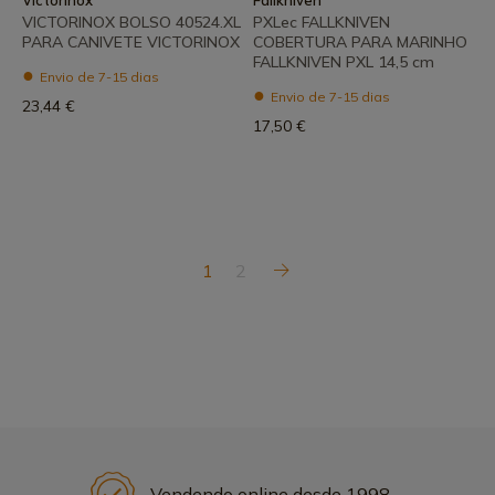
Victorinox
Fallkniven
VICTORINOX BOLSO 40524.XL
PXLec FALLKNIVEN
PARA CANIVETE VICTORINOX
COBERTURA PARA MARINHO
FALLKNIVEN PXL 14,5 cm
Envio de 7-15 dias
Envio de 7-15 dias
23,44 €
17,50 €
1
2
Vendendo online desde 1998