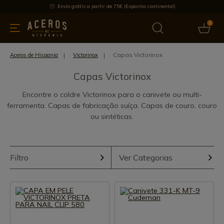
Envio grátis a partir de 75€ (Espanha continental)
0
inha & Utensílios de cozinha
Oferece
Últimas notícias
Mai
Capas Victorinox
Aceros de Hispania
Victorinox
Capas Victorinox
Encontre o coldre Victorinox para o canivete ou multi-
ferramenta. Capas de fabricação suíça. Capas de couro, couro
ou sintéticas.
Filtro
Ver Categorias