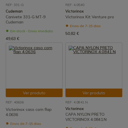
REF: 331-G
REF: 4.0540
Cudeman
Victorinox
Canivete 331-G MT-9
Victorinox Kit Venture pro
Cudeman
Envio de 7-15 dias
Em stock - Envio imediato
50,82 €
49,63 €
Ver produto
Ver produto
REF: 40636
REF: 4.0841.N
Victorinox
Victorinox caso com flap
CAPA NYLON PRETO
4.0636
VICTORINOX 4.0841.N
Envio de 7-15 dias