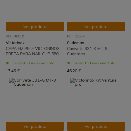
Ver produto
Ver produto
REF: 40519
REF: 331-K
Victorinox
Cudeman
CAPA EM PELE VICTORINOX
Canivete 331-K MT-9
PRETA PARA NAIL CLIP 580
Cudeman
Em stock - Envio imediato
Em stock - Envio imediato
17,45 €
46,20 €
Ver produto
Ver produto