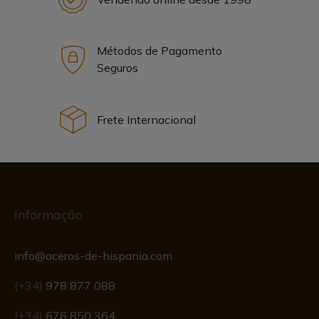
Métodos de Pagamento
Seguros
Frete Internacional
Informação
info@aceros-de-hispania.com
(+34)
978 877 088
(+34)
676 850 364