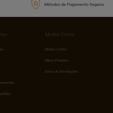
Métodos de Pagamento Seguros
mos
Minha Conta
as
Minha Conta
Meus Pedidos
Envio & Devoluções
equentes
urídica
e