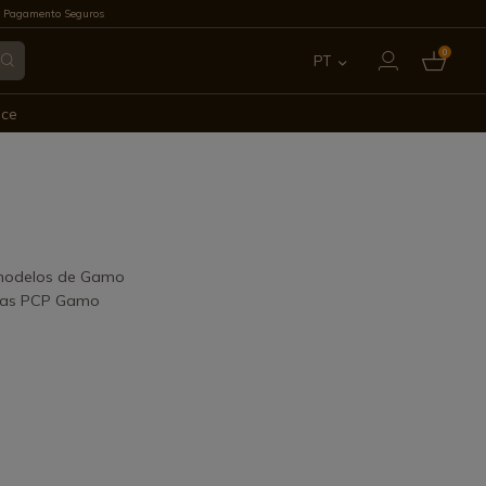
 Pagamento Seguros
0
PT
ES
ece
EN
FR
IT
 modelos de Gamo
inas PCP Gamo
DE