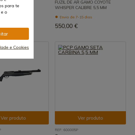
iser 5.5mm / .22
FUZIL DE AR GAMO COYOTE
os para te
WHISPER CALIBRE 5,5 MM
 e o
7-15 dias
Envio de 7-15 dias
€
550,00 €
itar
idade e Cookies
Ver produto
Ver produto
P
REF: 600005P