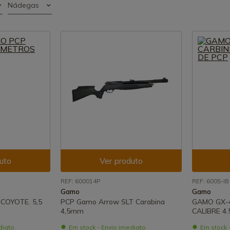
Nádegas
uto
Ver produto
REF: 600014P
REF: 6005-IB
Gamo
Gamo
COYOTE. 5,5
PCP Gamo Arrow SLT Carabina
GAMO GX-4
4,5mm
CALIBRE 4
diato
Em stock - Envio imediato
Em stock 