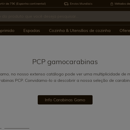
rtir de 75€ (Espanha continental)
Envios Mundiais
Métodos de
mprimido
Espadas
Cozinha & Utensílios de cozinha
Ofer
PCP gamocarabinas
amo, no nosso extenso catálogo pode ver uma multiplicidade de
arabinas PCP. Convidamo-lo a descobrir a nossa seleção de carab
Info Carabinas Gamo