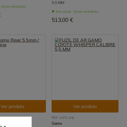
5,5 MM
- Envio imediato
Em stock - Envio imediato
€
513,00 €
Ver produto
Ver produto
P1
REF: 1472-24J
Gamo
is e