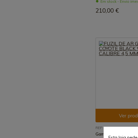
Em stock - Envio ime
210,00 €
Ver prod
REF: 1473-24J
Gamo
Esta loja pede