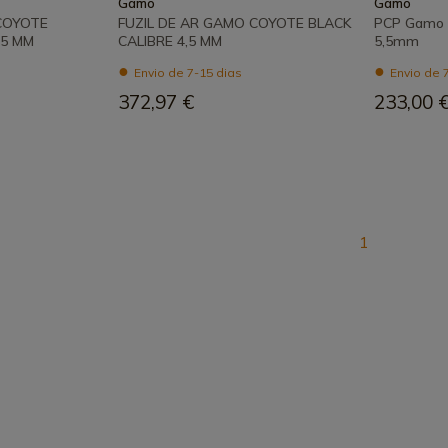
Gamo
Gamo
COYOTE
FUZIL DE AR GAMO COYOTE BLACK
PCP Gamo 
,5 MM
CALIBRE 4,5 MM
5,5mm
Envio de 7-15 dias
Envio de 
372,97 €
233,00 
1