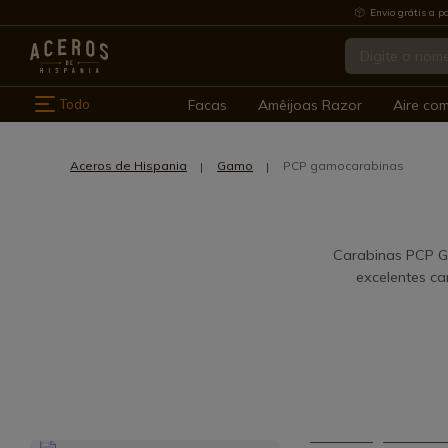
Envio grátis a pa
Todo
Facas
Amêijoas Razor
Aire co
Aceros de Hispania
Gamo
PCP gamocarabinas
Carabinas PCP G
excelentes c