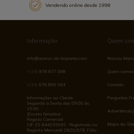
Vendendo online desde 1998
Informação
Quem so
info@aceros-de-hispania.com
Nossas Marc
(+34)
978 877 088
Quem somos
(+34)
676 850 364
Contato
Informações ao Cliente
Perguntas Fr
Segunda a Sexta das 09:00 às
15:00
Advertência j
(Exceto feriados)
Registo Comercial
Mapa do Sit
CIF: ES B44193092 · Registrado no
Registro Mercantil 28/01/578, Fólio