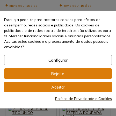
Envio de 7-15 dias
Envio de 7-15 dias
1 651,47 €
1 620,71 €
Esta loja pede-te para aceitares cookies para efeitos de
desempenho, redes sociais e publicidade. Os cookies de
publicidade e de redes sociais de terceiros são utilizados para
te oferecer funcionalidades sociais e anúncios personalizados.
Aceitas estes cookies e o processamento de dados pessoais
envolvidos?
Configurar
Ver produto
Ver produto
REF: FIN237
REF: FIN224
Rejeite.
BSA
BSA
KALIBRGUN ARGUS 60 W 5,5
KALIBRGUN ARGUS 45 W 5,5
milímetros
mm
Aceitar
Envio de 7-15 dias
Envio de 7-15 dias
Política de Privacidade e Cookies
1 410,67 €
1 410,67 €