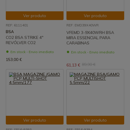
Ver produto
Ver produto
REF: 6111401
REF: EMD39X40WR
BSA
VFEMD 3-9X40WRH BSA
CO2 BSA STRIKE 4"
MIRA ESSENCIAL PARA
REVÓLVER CO2
CARABINAS
Em stock - Envio imediato
Em stock - Envio imediato
153,00 €
89,90 €
61,13 €
Ver produto
Ver produto
REF: SP16-9393
REF: SP16-9394