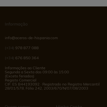
Informação
info@aceros-de-hispania.com
(+34)
978 877 088
(+34)
676 850 364
Informações ao Cliente
Segunda a Sexta das 09:00 às 15:00
(Exceto feriados)
Registo Comercial
CIF: ES B44193092 · Registrado no Registro Mercantil
28/01/578, Fólio 242, 2003/670/N/07/08/2003
Quem somos
Minha Conta