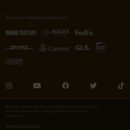
Envios internacionais por
Visite-
Visite-
Visite-
Visite-
Visit
nos
nos
nos
nos
nos
no
no
no
no
no
© 2026 - Aceros de Hispania Bajo Aragón Sl Todos os
direitos reservados. Design & Desenvolvimento:
Instagram
Youtube
Facebook
Twitter
Tikto
Numéricco
Advertência jurídica