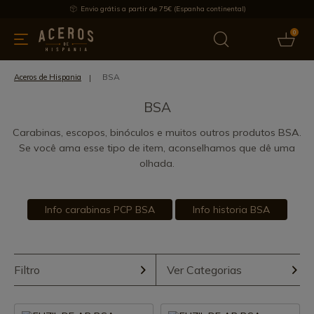
Envio grátis a partir de 75€ (Espanha continental)
0
inha & Utensílios de cozinha
Oferece
Últimas notícias
Mai
BSA
Aceros de Hispania
BSA
Carabinas, escopos, binóculos e muitos outros produtos BSA.
Se você ama esse tipo de item, aconselhamos que dê uma
olhada.
Info carabinas PCP BSA
Info historia BSA
Filtro
Ver Categorias