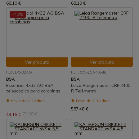
68,10 €
68,10 €
-40%
Ver produto
Ver produto
REF: E4X32AO
REF: 071-LCA40546
BSA
BSA
Essencial 4×32 AO BSA
Leica Rangemaster CRF 2400-
telescópico para carabinas
R Telêmetro
Envio de 7-15 dias
Envio de 7-15 dias
587,48 €
73,60 €
44,16 €