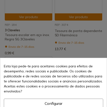
Ver produto
Ver produto
REF: 184
REF: 3074
3 Claveles
Tesoura de ponta dependente
Tesoura escolar em aço inox.
5D Filarmónica
Regra 5G 3Claveles
Envio de 7-15 dias
Envio de 7-15 dias
13,77 €
0,99 €
Esta loja pede-te para aceitares cookies para efeitos de
desempenho, redes sociais e publicidade. Os cookies de
publicidade e de redes sociais de terceiros são utilizados para
te oferecer funcionalidades sociais e anúncios personalizados.
Aceitas estes cookies e o processamento de dados pessoais
envolvidos?
Ver produto
Configurar
REF: 15080