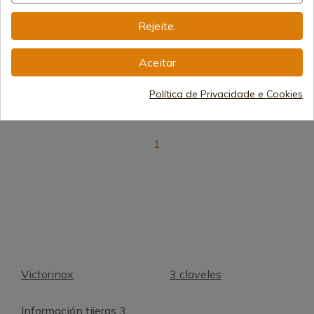
Albainox Dupla Injeção
Rejeite.
Tesoura Laranja
Envio de 7-15 dias
Aceitar
3,30 €
Política de Privacidade e Cookies
1
Victorinox
3 claveles
Información tijeras 3