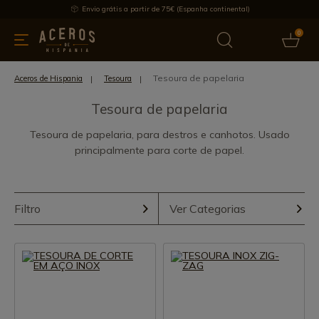
Envio grátis a partir de 75€ (Espanha continental)
0
inha & Utensílios de cozinha
Oferece
Últimas notícias
Mai
Tesoura de papelaria
Aceros de Hispania
Tesoura
Tesoura de papelaria
Tesoura de papelaria, para destros e canhotos. Usado
principalmente para corte de papel.
Filtro
Ver Categorias