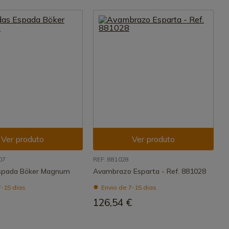
Ver produto
Ver produto
07
REF: 881028
Espada Böker Magnum
Avambrazo Esparta - Ref. 881028
7-15 dias
Envio de 7-15 dias
126,54 €