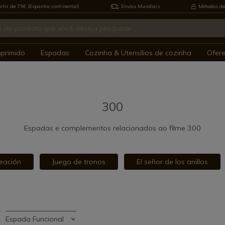
rtir de 75€ (Espanha continental)
Envios Mundiais
Métodos de
mprimido
Espadas
Cozinha & Utensílios de cozinha
Ofer
300
Espadas e complementos relacionados ao filme 300
reación
Juego de tronos
El señor de los anillos
Espada Funcional