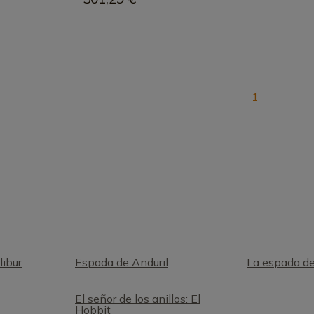
1
libur
Espada de Anduril
La espada de
El señor de los anillos: El
Hobbit