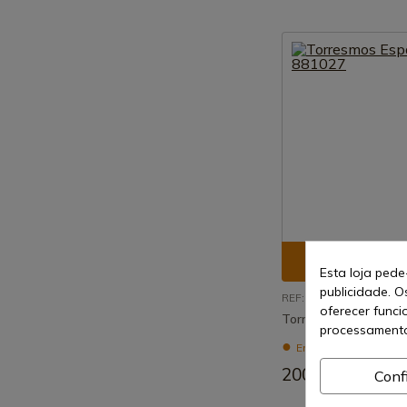
Ver prod
Esta loja pede
publicidade. O
REF: 881027
oferecer funci
Torresmos Esparta -
processamento
Envio de 7-15 dias
200,36 €
Conf