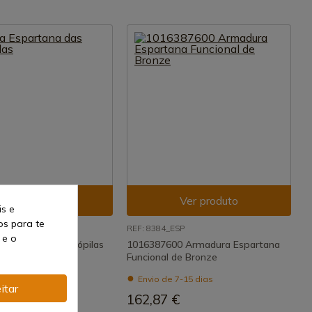
Ver produto
Ver produto
is e
os para te
REF: 8384_ESP
 e o
artana das Termópilas
1016387600 Armadura Espartana
Funcional de Bronze
7-15 dias
Envio de 7-15 dias
€
itar
162,87 €