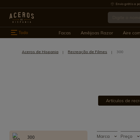
Envio grátis a pa
Todo
Facas
Amêijoas Razor
Aire co
Aceros de Hispania
Recreação de Filmes
300
Artículos de rec
Marca
Preço
300