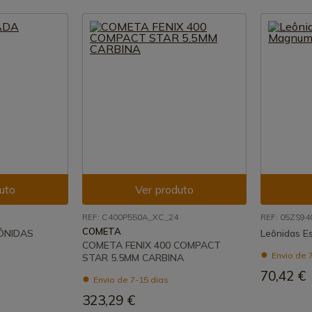
uto
Ver produto
REF: C400P550A_XC_24
REF: 05ZS94
COMETA
ÔNIDAS
Leônidas 
COMETA FENIX 400 COMPACT
Envio de 
STAR 5.5MM CARBINA
70,42 €
Envio de 7-15 dias
323,29 €