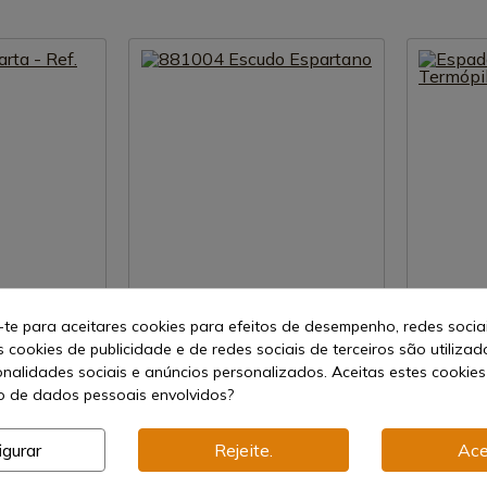
uto
Ver produto
-te para aceitares cookies para efeitos de desempenho, redes socia
s cookies de publicidade e de redes sociais de terceiros são utilizad
REF: 881004
REF: 881010
onalidades sociais e anúncios personalizados. Aceitas estes cookies
 Ref. 881027
881004 Escudo Espartano
Espada Esp
 de dados pessoais envolvidos?
Envio de 7-15 dias
Envio de 
381,63 €
210,90 
igurar
Rejeite.
Ace