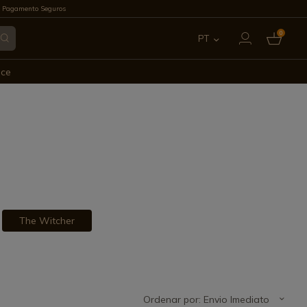
 Pagamento Seguros
0
PT
ES
ece
EN
FR
IT
DE
The Witcher
Ordenar por: Envio Imediato