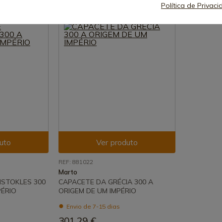
Política de Privac
uto
Ver produto
REF: 881022
Marto
ISTOKLES 300
CAPACETE DA GRÉCIA 300 A
PÉRIO
ORIGEM DE UM IMPÉRIO
Envio de 7-15 dias
301,29 €