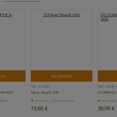
uto
Ver produto
REF: zs1285
REF: ZS549-
 ESPADA
Filme Shield 300
LEONIDAS 
diato
Em stock - Envio imediato
Em stock 
72,60 €
39,05 €