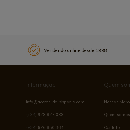
Vendendo online desde 1998
Informação
Quem so
info@aceros-de-hispania.com
Nossas Marc
(+34)
978 877 088
Quem somos
(+34)
676 850 364
Contato