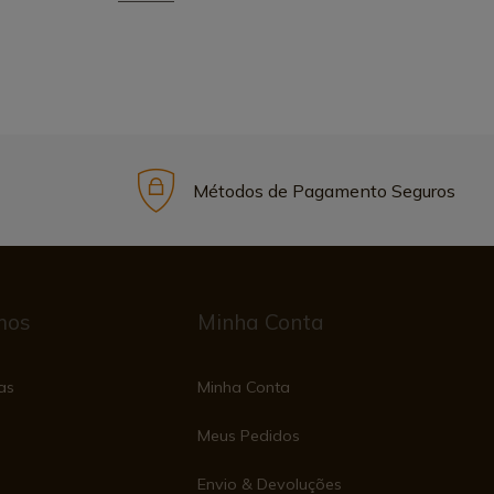
Métodos de Pagamento Seguros
mos
Minha Conta
as
Minha Conta
Meus Pedidos
Envio & Devoluções