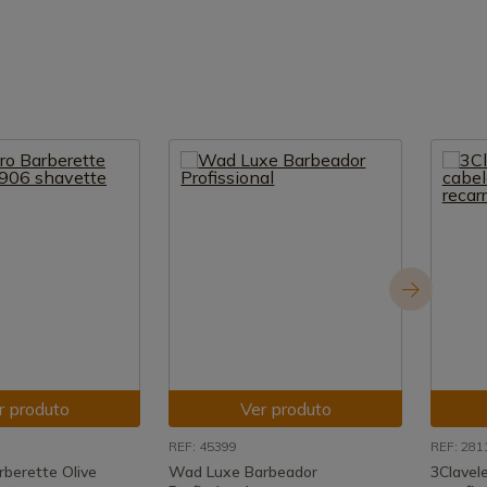
r produto
Ver produto
REF: 45399
REF: 281
rberette Olive
Wad Luxe Barbeador
3Clavel