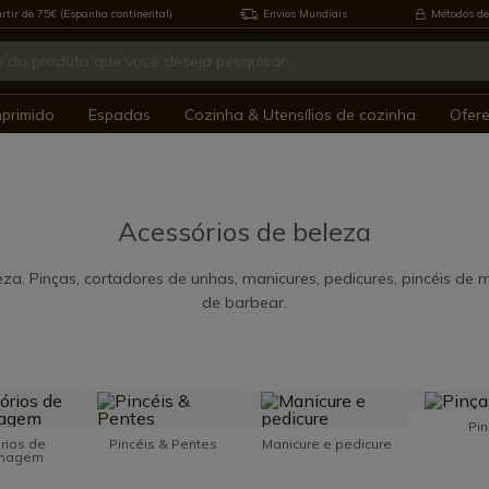
rtir de 75€ (Espanha continental)
Envios Mundiais
Métodos de
mprimido
Espadas
Cozinha & Utensílios de cozinha
Ofer
Acessórios de beleza
za. Pinças, cortadores de unhas, manicures, pedicures, pincéis de
de barbear.
Pi
rios de
Pincéis & Pentes
Manicure e pedicure
lhagem