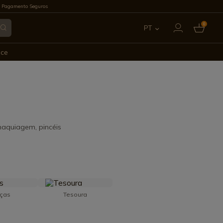
 Pagamento Seguros
0
PT
ES
ece
EN
FR
IT
 maquiagem, pincéis
DE
nças
Tesoura