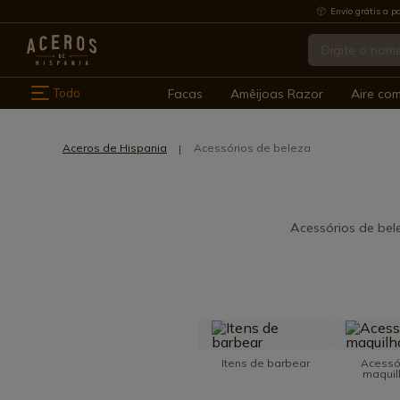
Envio grátis a pa
Todo
Facas
Amêijoas Razor
Aire co
Aceros de Hispania
Acessórios de beleza
Acessórios de bele
Itens de barbear
Acessó
maqui