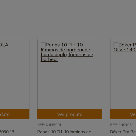
oduto
Ver produto
Ve
REF: 04NR001
REF: 140906
2030.13
Penas 10 FH-10 lâminas de
Böker Pro Ba