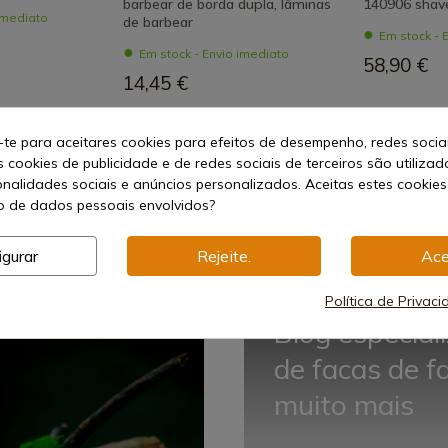
barbear de borda dupla, lâminas
140906 shav
 imediato
de barbear
Em stock - 
Em stock - Envio imediato
58,90 €
14,45 €
-te para aceitares cookies para efeitos de desempenho, redes socia
s cookies de publicidade e de redes sociais de terceiros são utilizad
onalidades sociais e anúncios personalizados. Aceitas estes cookies
 de dados pessoais envolvidos?
igurar
Rejeite.
Ace
Política de Privac
Blog especial
de facas de f
muito mais