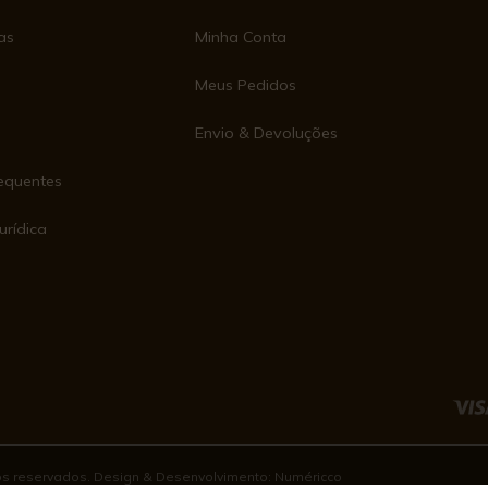
as
Minha Conta
Meus Pedidos
Envio & Devoluções
equentes
urídica
e
tos reservados. Design & Desenvolvimento:
Numéricco