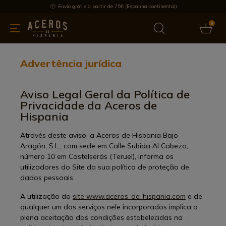
Envio grátis a partir de 75€ (Espanha continental)
0
inha & Utensílios de cozinha
Oferece
Últimas notícias
Mai
Advertência jurídica
Aviso Legal Geral da Política de
Privacidade da Aceros de
Hispania
Através deste aviso, a Aceros de Hispania Bajo
Aragón, S.L., com sede em Calle Subida Al Cabezo,
número 10 em Castelserás (Teruel), informa os
utilizadores do Site da sua política de proteção de
dados pessoais.
A utilização do
site www.aceros-de-hispania.com
e de
qualquer um dos serviços nele incorporados implica a
plena aceitação das condições estabelecidas na