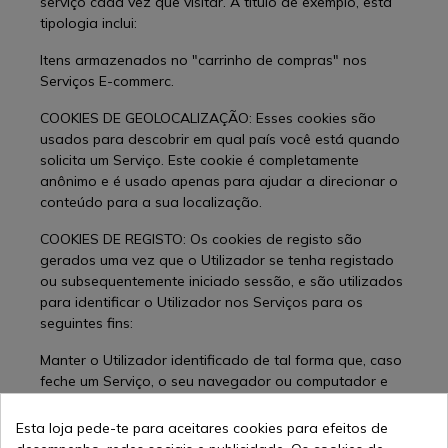
serviço cada vez que visitar. A título de exemplo, esta
tipologia inclui:
Itens armazenados no "carrinho de compras" nos
Serviços E-commerc.
COOKIES DE GEOLOCALIZAÇÃO: Esses cookies são
usados para descobrir em qual país você está quando
solicita um Serviço. Este cookie é completamente
anônimo e é usado apenas para ajudar a direcionar o
conteúdo para a sua localização.
COOKIES DE REGISTO: Os cookies de registo são
gerados uma vez que o Utilizador se tenha registado
ou subsequentemente iniciado sessão, e são utilizados
para identificar o Utilizador nos Serviços para os
seguintes fins:
Manter o Utilizador identificado de tal forma que, caso
feche um Serviço, o seu navegador ou computador e
noutro momento ou noutro dia volte a entrar no
referido Serviço, continuará a ser identificado,
Esta loja pede-te para aceitares cookies para efeitos de
facilitando assim a sua navegação sem ter de se