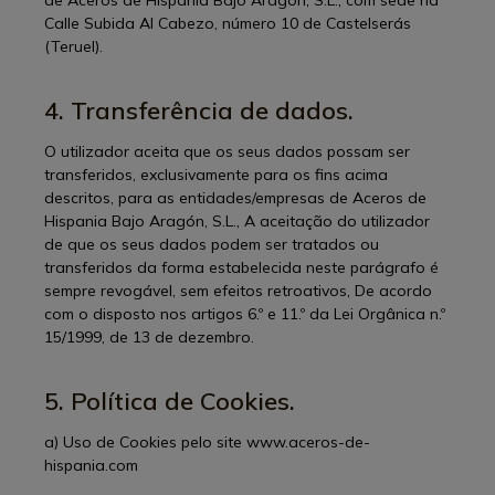
de Aceros de Hispania Bajo Aragón, S.L., com sede na
Calle Subida Al Cabezo, número 10 de Castelserás
(Teruel).
4. Transferência de dados.
O utilizador aceita que os seus dados possam ser
transferidos, exclusivamente para os fins acima
descritos, para as entidades/empresas de Aceros de
Hispania Bajo Aragón, S.L., A aceitação do utilizador
de que os seus dados podem ser tratados ou
transferidos da forma estabelecida neste parágrafo é
sempre revogável, sem efeitos retroativos, De acordo
com o disposto nos artigos 6.º e 11.º da Lei Orgânica n.º
15/1999, de 13 de dezembro.
5. Política de Cookies.
a) Uso de Cookies pelo site www.aceros-de-
hispania.com