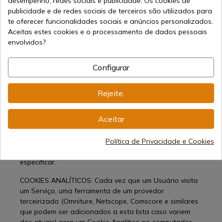
desempenho, redes sociais e publicidade. Os cookies de
identificar novamente. Esta funcionalidade pode ser
publicidade e de redes sociais de terceiros são utilizados para
eliminada se o Utilizador clicar na funcionalidade
te oferecer funcionalidades sociais e anúncios personalizados.
"terminar sessão", para que este Cookie seja eliminado
Aceitas estes cookies e o processamento de dados pessoais
e da próxima vez que o Utilizador entrar no Serviço
envolvidos?
terá de iniciar sessão para ser identificado.
Configurar
Além disso, alguns Serviços podem usar conectores de
mídia social, como Facebook ou Twitter. Quando o
Usuário se registra em um Serviço com credenciais de
Rejeite.
uma rede social, ele autoriza a rede social a armazenar
um Cookie persistente que lembra sua identidade e
Aceitar
garante o acesso aos Serviços até que ele expire. O
Utilizador pode eliminar este Cookie e revogar o
Política de Privacidade e Cookies
acesso aos Serviços através de redes sociais,
atualizando as suas preferências na rede social que
especificar.
COOKIES ANALÍTICOS: Cada vez que um Usuário visita
um Serviço, uma ferramenta de um provedor
terceirizado (Omniture, Netscope, Comscore e similares
que podem ser adicionados a esta lista caso variem