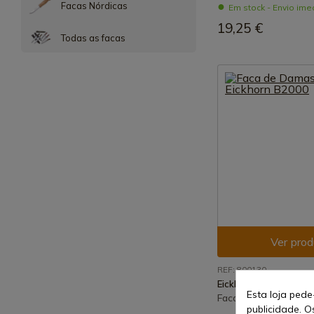
Facas Nórdicas
Em stock - Envio ime
19,25 €
Todas as facas
Ver prod
REF: 800130
Eickhorn Solingen
Esta loja pede
Faca de Damasco Ei
publicidade. O