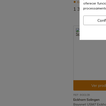
Envio de 7-15 dias
oferecer funci
1 390,00 €
processamento
Conf
Ver prod
REF: 800109
Eickhorn Solingen
Bayonet USM7 Eickho