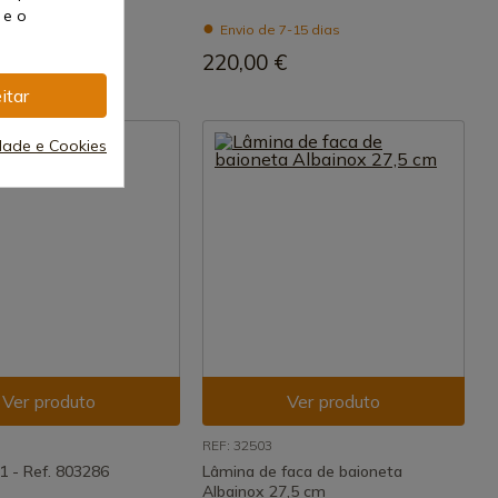
7-15 dias
 e o
Envio de 7-15 dias
€
220,00 €
itar
idade e Cookies
Ver produto
Ver produto
REF: 32503
1 - Ref. 803286
Lâmina de faca de baioneta
Albainox 27,5 cm