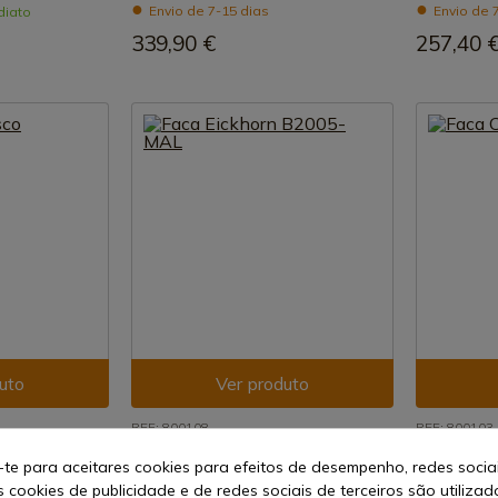
Envio de 7-15 dias
Envio de 
diato
339,90 €
257,40 
uto
Ver produto
REF: 800108
REF: 800103
Eickhorn Solingen
Eickhorn So
-te para aceitares cookies para efeitos de desempenho, redes socia
ckhorn B2000
Faca Eickhorn B2005-MAL
Faca CAN E
s cookies de publicidade e de redes sociais de terceiros são utilizad