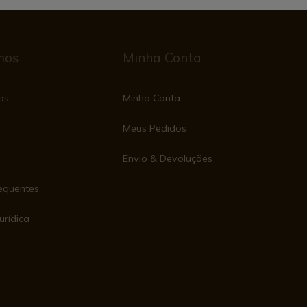
mos
Minha Conta
as
Minha Conta
Meus Pedidos
Envio & Devoluções
equentes
urídica
e