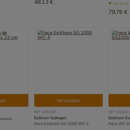
48,13 €
Em stock 
79,76 €
uto
Ver produto
REF: 800125F
REF: 800120
Eickhorn Solingen
Eickhorn So
aioneta
Faca Eickhorn SG 2000 WC-F
Faca WC E