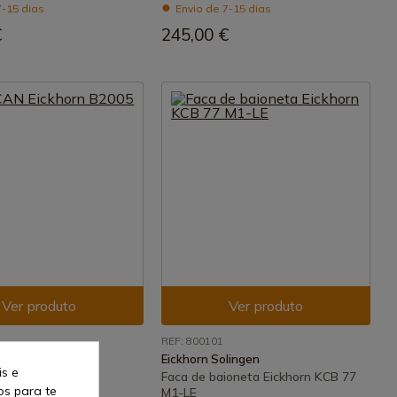
7-15 dias
Envio de 7-15 dias
€
245,00 €
Ver produto
Ver produto
REF: 800101
lingen
Eickhorn Solingen
is e
ickhorn B2005
Faca de baioneta Eickhorn KCB 77
os para te
M1-LE