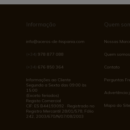
Informação
Quem so
info@aceros-de-hispania.com
Nossas Marc
(+34)
978 877 088
Quem somos
(+34)
676 850 364
Contato
Informações ao Cliente
Perguntas Fr
Segunda a Sexta das 09:00 às
15:00
Advertência j
(Exceto feriados)
Registo Comercial
Mapa do Sit
CIF: ES B44193092 · Registrado no
Registro Mercantil 28/01/578, Fólio
242, 2003/670/N/07/08/2003