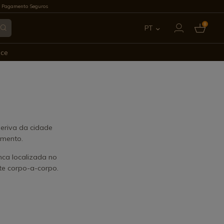
 Pagamento Seguros
0
PT
ES
ece
EN
FR
IT
eriva da cidade
amento.
DE
ca localizada no
te corpo-a-corpo.