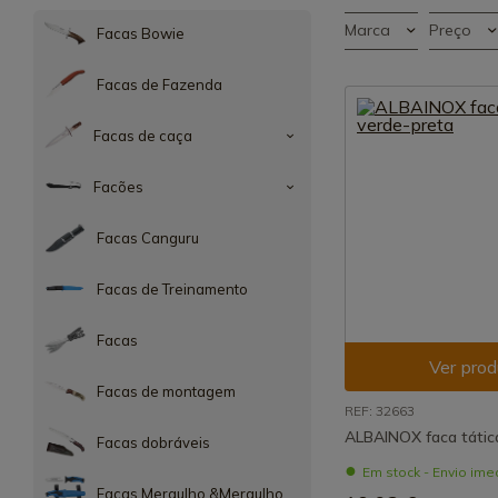
Marca
Preço
Facas Bowie
Facas de Fazenda
Facas de caça
Facões
Facas Canguru
Facas de Treinamento
Facas
Ver prod
Facas de montagem
REF: 32663
ALBAINOX faca tátic
Facas dobráveis
Em stock - Envio ime
Facas Mergulho &Mergulho