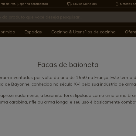
rtir de 75€ (Espanha continental)
Envios Mundiais
Métodos de
mprimido
Espadas
Cozinha & Utensílios de cozinha
Ofer
Facas de baioneta
oram inventadas por volta do ano de 1550 na França. Este termo d
sa de Bayonne, conhecida no século XVI pela sua indústria de arm
aproximadamente, a baioneta foi estipulada como uma arma bran
 uma carabina, rifle ou arma longa, e seu uso é basicamente comba