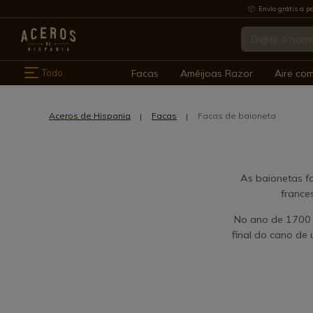
Envio grátis a pa
Todo
Facas
Amêijoas Razor
Aire co
Aceros de Hispania
Facas
Facas de baioneta
As baionetas f
france
No ano de 1700 
final do cano de