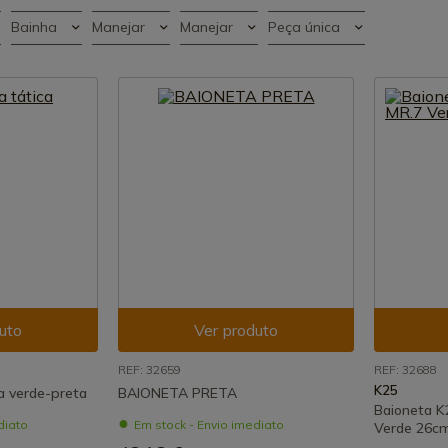
Bainha
Manejar
Manejar
Peça única
uto
Ver produto
REF: 32659
REF: 32688
K25
a verde-preta
BAIONETA PRETA
Baioneta 
diato
Em stock - Envio imediato
Verde 26c