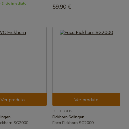
- Envio imediato
59,90 €
Ver produto
Ver produto
REF: 800119
lingen
Eickhorn Solingen
ickhorn SG2000
Faca Eickhorn SG2000