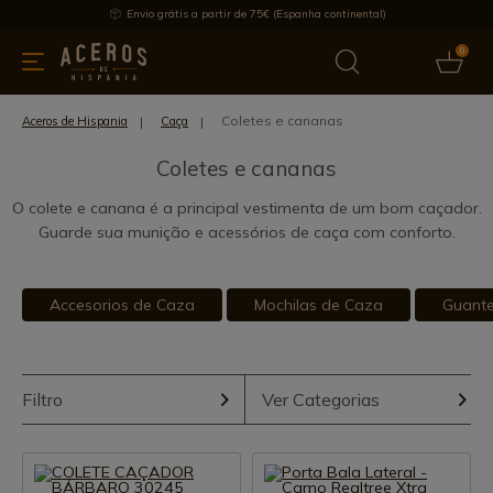
Envio grátis a partir de 75€ (Espanha continental)
0
inha & Utensílios de cozinha
Oferece
Últimas notícias
Mai
Coletes e cananas
Aceros de Hispania
Caça
Coletes e cananas
O colete e canana é a principal vestimenta de um bom caçador.
Guarde sua munição e acessórios de caça com conforto.
Accesorios de Caza
Mochilas de Caza
Guant
Filtro
Ver Categorias