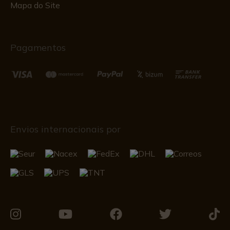
Mapa do Site
Pagamentos
Envios internacionais por
Visite-
Visite-
Visite-
Visite-
Visit