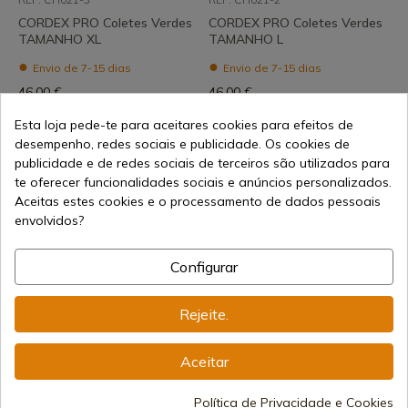
CORDEX PRO Coletes Verdes
CORDEX PRO Coletes Verdes
TAMANHO XL
TAMANHO L
Envio de 7-15 dias
Envio de 7-15 dias
46,00 €
46,00 €
Esta loja pede-te para aceitares cookies para efeitos de
desempenho, redes sociais e publicidade. Os cookies de
publicidade e de redes sociais de terceiros são utilizados para
te oferecer funcionalidades sociais e anúncios personalizados.
Aceitas estes cookies e o processamento de dados pessoais
envolvidos?
Ver produto
Ver produto
Configurar
REF: CH021-1
REF: CH011-3
Rejeite.
CORDEX PRO Coletes Verdes
CORDEX PRO Coletes Laranja
TAMANHO M
TAMANHO XL
Aceitar
Envio de 7-15 dias
Envio de 7-15 dias
46,00 €
34,00 €
Política de Privacidade e Cookies