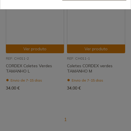
Ver produto
Ver produto
REF: CH011-2
REF: CH011-1
CORDEX Coletes Verdes
Coletes CORDEX verdes
TAMANHO L
TAMANHO M
Envio de 7-15 dias
Envio de 7-15 dias
34,00 €
34,00 €
1