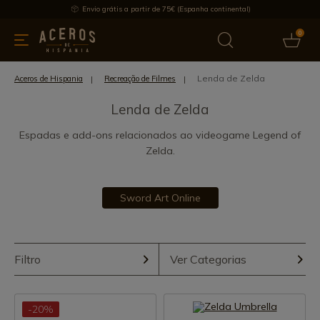
Envio grátis a partir de 75€ (Espanha continental)
0
inha & Utensílios de cozinha
Oferece
Últimas notícias
Mai
Lenda de Zelda
Aceros de Hispania
Recreação de Filmes
Lenda de Zelda
Espadas e add-ons relacionados ao videogame Legend of
Zelda.
Sword Art Online
Filtro
Ver Categorias
-20%