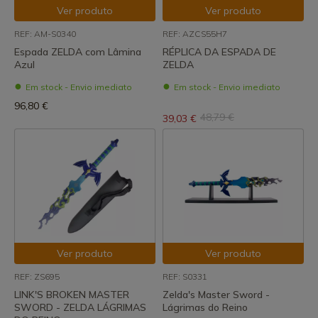
Ver produto
Ver produto
REF: AM-S0340
REF: AZCS55H7
Espada ZELDA com Lâmina
RÉPLICA DA ESPADA DE
Azul
ZELDA
Em stock - Envio imediato
Em stock - Envio imediato
96,80 €
48,79 €
39,03 €
Ver produto
Ver produto
REF: ZS695
REF: S0331
LINK'S BROKEN MASTER
Zelda's Master Sword -
SWORD - ZELDA LÁGRIMAS
Lágrimas do Reino