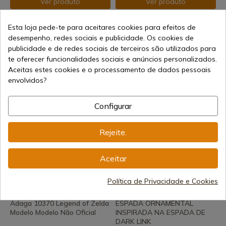
Ver produto
Ver produto
REF: Zs557Bk
REF: AM-10744
Esta loja pede-te para aceitares cookies para efeitos de
Dark Link Fantasy Espada
Adaga 10744 Lenda do
desempenho, redes sociais e publicidade. Os cookies de
Zelda Série Zs557Bk
Modelo Zelda Modelo Não
publicidade e de redes sociais de terceiros são utilizados para
Oficial
Envio de 7-15 dias
te oferecer funcionalidades sociais e anúncios personalizados.
Envio de 7-15 dias
45,27 €
Aceitas estes cookies e o processamento de dados pessoais
17,90 €
envolvidos?
Configurar
Rejeite.
Aceitar
Ver produto
Ver produto
Política de Privacidade e Cookies
REF: AM-10370
REF: zs954-PRO
Adaga 10370 Legend of Zelda
ESPADA ORNAMENTAL
Modelo Modelo Não Oficial
INSPIRADA NA ESPADA DE
DARK LINK