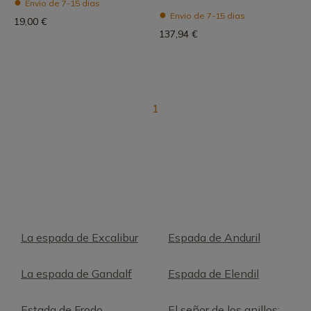
Envio de 7-15 dias
Envio de 7-15 dias
19,00 €
137,94 €
1
La espada de Excalibur
Espada de Anduril
La espada de Gandalf
Espada de Elendil
Estada de Frodo
El señor de los anillos: