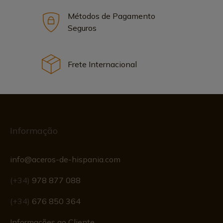
Métodos de Pagamento
Seguros
Frete Internacional
Informação
info@aceros-de-hispania.com
(+34)
978 877 088
(+34)
676 850 364
Informações ao Cliente