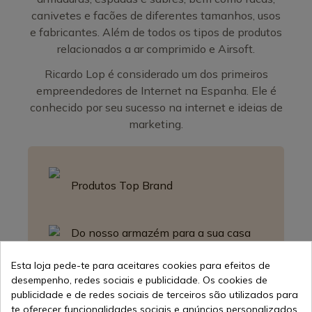
canivetes e facões de diferentes tamanhos, usos
e fabricantes. Além de todos os tipos de produtos
relacionados a ar comprimido e Airsoft.
Ricardo Lop é considerado um dos primeiros
empreendedores de Internet na Espanha. Ele é
conhecido por seu sucesso na internet e ideias de
marketing.
Produtos Top Brand
Do nosso armazém para a sua casa
em qualquer lugar do mundo
Esta loja pede-te para aceitares cookies para efeitos de
desempenho, redes sociais e publicidade. Os cookies de
publicidade e de redes sociais de terceiros são utilizados para
Suporte ao Cliente
te oferecer funcionalidades sociais e anúncios personalizados.