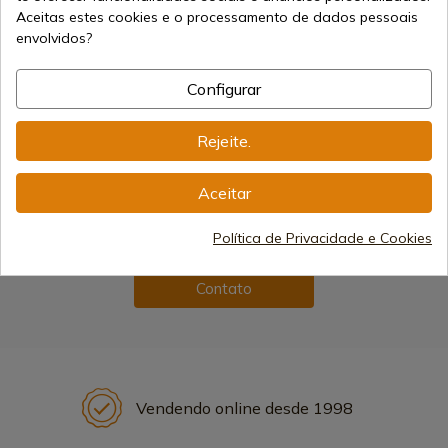
Aceitas estes cookies e o processamento de dados pessoais
envolvidos?
Configurar
Fale Conosco
Rejeite.
Se precisar de mais informações sobre algum dos
nossos produtos ou serviços, não hesite em contactar-
Aceitar
nos.
Política de Privacidade e Cookies
Contato
Vendendo online desde 1998