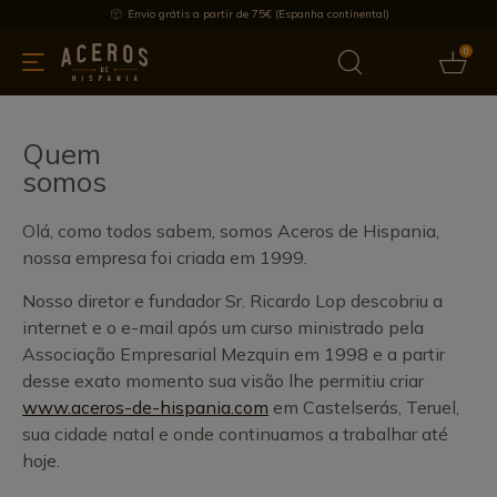
Envio grátis a partir de 75€ (Espanha continental)
0
inha & Utensílios de cozinha
Oferece
Últimas notícias
Mai
Quem
somos
Olá, como todos sabem, somos Aceros de Hispania,
nossa empresa foi criada em 1999.
Nosso diretor e fundador Sr. Ricardo Lop descobriu a
internet e o e-mail após um curso ministrado pela
Associação Empresarial Mezquin em 1998 e a partir
desse exato momento sua visão lhe permitiu criar
www.aceros-de-hispania.com
em Castelserás, Teruel,
sua cidade natal e onde continuamos a trabalhar até
hoje.