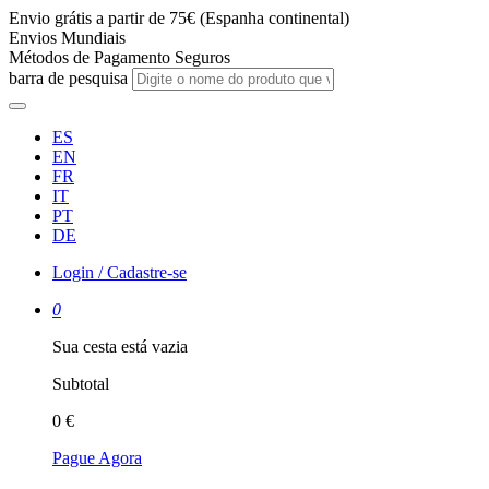
Envio grátis a partir de 75€ (Espanha continental)
Envios Mundiais
Métodos de Pagamento Seguros
barra de pesquisa
ES
EN
FR
IT
PT
DE
Login / Cadastre-se
0
Sua cesta está vazia
Subtotal
0 €
Pague Agora