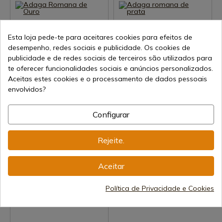
Esta loja pede-te para aceitares cookies para efeitos de
desempenho, redes sociais e publicidade. Os cookies de
publicidade e de redes sociais de terceiros são utilizados para
te oferecer funcionalidades sociais e anúncios personalizados.
Aceitas estes cookies e o processamento de dados pessoais
Ver produto
Ver produto
envolvidos?
REF: 738
REF: 737
Marto
Marto
Configurar
Adaga Romana de Ouro
Adaga romana de prata
Envio de 7-15 dias
Envio de 7-15 dias
Rejeite.
121,00 €
90,00 €
Aceitar
Política de Privacidade e Cookies