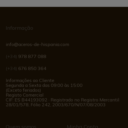
Informação
info@aceros-de-hispania.com
(+34)
978 877 088
(+34)
676 850 364
Informações ao Cliente
Segunda a Sexta das 09:00 às 15:00
(Exceto feriados)
Registo Comercial
CIF: ES B44193092 · Registrado no Registro Mercantil
28/01/578, Fólio 242, 2003/670/N/07/08/2003
Quem somos
Minha Conta