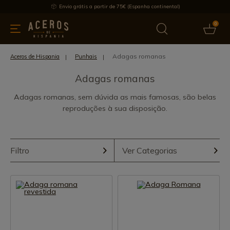
Envio grátis a partir de 75€ (Espanha continental)
0
inha & Utensílios de cozinha
Oferece
Últimas notícias
Mai
Adagas romanas
Aceros de Hispania
Punhais
Adagas romanas
Adagas romanas, sem dúvida as mais famosas, são belas
reproduções à sua disposição.
Filtro
Ver Categorias