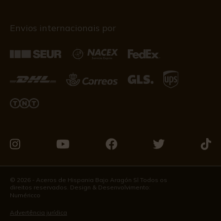
Envios internacionais por
Visite-
Visite-
Visite-
Visite-
Visit
nos
nos
nos
nos
nos
no
no
no
no
no
© 2026 - Aceros de Hispania Bajo Aragón Sl Todos os
direitos reservados. Design & Desenvolvimento:
Instagram
Youtube
Facebook
Twitter
Tikto
Numéricco
Advertência jurídica