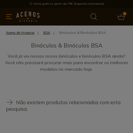
Envio grátis a partir de 75€ (Espanha continental)
0
inha & Utensílios de cozinha
Oferece
Últimas notícias
Mai
Binóculos & Binóculos BSA
Aceros de Hispania
BSA
Binóculos & Binóculos BSA
Você já viu nossos novos binóculos e binóculos BSA ainda?
Você não precisará procurar mais para encontrar os melhores
modelos no mercado hoje.
Não existem produtos relacionados com esta
pesquisa.