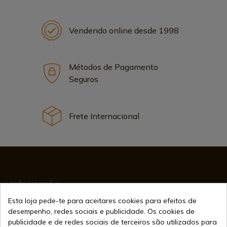
Vendendo online desde 1998
Métodos de Pagamento
Seguros
Frete Internacional
Informação
Esta loja pede-te para aceitares cookies para efeitos de
desempenho, redes sociais e publicidade. Os cookies de
info@aceros-de-hispania.com
publicidade e de redes sociais de terceiros são utilizados para