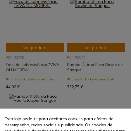
Ver produto
Ver produto
REF: 32438
REF: 92573
Faca de sobrevivência "VIVA
Rambo Última Faca Bowie de
OU MORRA"
Sangue
Em stock - Envio imediato
Em stock - Envio imediato
44,96 €
332,75 €
Esta loja pede-te para aceitares cookies para efeitos de
desempenho, redes sociais e publicidade. Os cookies de