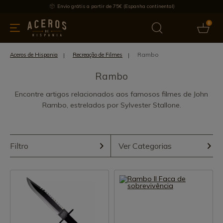
Envio grátis a partir de 75€ (Espanha continental)
0
inha & Utensílios de cozinha
Oferece
Últimas notícias
Mai
Rambo
Aceros de Hispania
Recreação de Filmes
Rambo
Encontre artigos relacionados aos famosos filmes de John
Rambo, estrelados por Sylvester Stallone.
Filtro
Ver Categorias