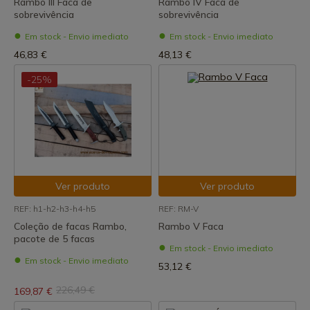
Rambo III Faca de
Rambo IV Faca de
sobrevivência
sobrevivência
Em stock - Envio imediato
Em stock - Envio imediato
46,83 €
48,13 €
-25%
Ver produto
Ver produto
REF: h1-h2-h3-h4-h5
REF: RM-V
Coleção de facas Rambo,
Rambo V Faca
pacote de 5 facas
Em stock - Envio imediato
Em stock - Envio imediato
53,12 €
226,49 €
169,87 €