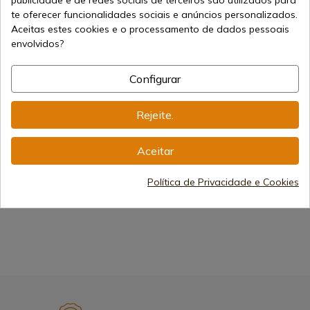
publicidade e de redes sociais de terceiros são utilizados para
te oferecer funcionalidades sociais e anúncios personalizados.
Ver produto
Aceitas estes cookies e o processamento de dados pessoais
envolvidos?
REF: 91954
Rambo V Última Faca
Configurar
Heartstopper Sangue
Envio de 7-15 dias
Rejeite.
269,96 €
Aceitar
Política de Privacidade e Cookies
1