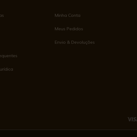
as
Minha Conta
Meus Pedidos
Envio & Devoluções
equentes
urídica
e