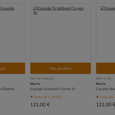
uto
Ver produto
REF: MT-V60115
REF: V776
Marto
Marto
a Bainha
Espada Scabbard Conan Sr.
Espada Maç
Envio de 7-15 dias
Envio de 
121,00 €
121,00 