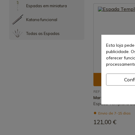
Espadas em miniatura
Katana funcional
Todas as Espadas
Esta loja pede
publicidade. O
oferecer funci
processamento
Conf
Ver prod
REF: V584
Marto
Espada Templária Ba
Envio de 7-15 dias
121,00 €