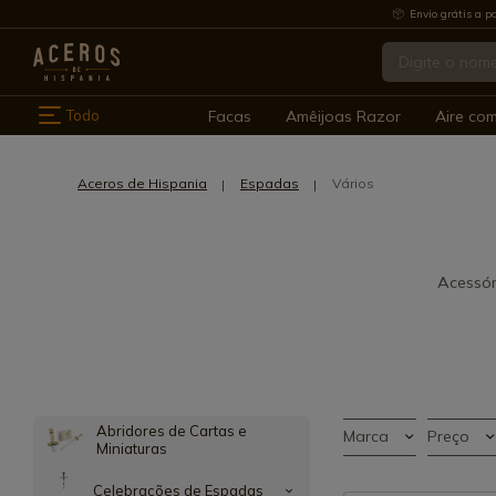
Envio grátis a pa
Todo
Facas
Amêijoas Razor
Aire co
Aceros de Hispania
Espadas
Vários
Acessór
Abridores de Cartas e
Marca
Preço
Miniaturas
Celebrações de Espadas