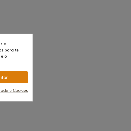
is e
os para te
 e o
itar
idade e Cookies