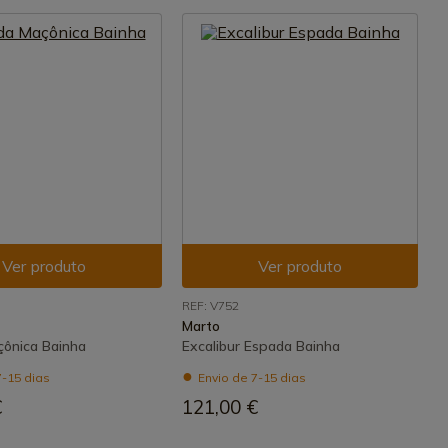
Ver produto
Ver produto
REF: V752
Marto
ônica Bainha
Excalibur Espada Bainha
7-15 dias
Envio de 7-15 dias
€
121,00 €