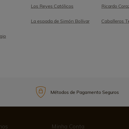
Los Reyes Católicos
Ricardo Cora
La espada de Simón Bolívar
Caballeros T
gio
Métodos de Pagamento Seguros
mos
Minha Conta