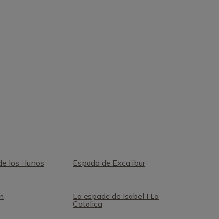
 de los Hunos
Espada de Excalibur
n
La espada de Isabel I La
Católica