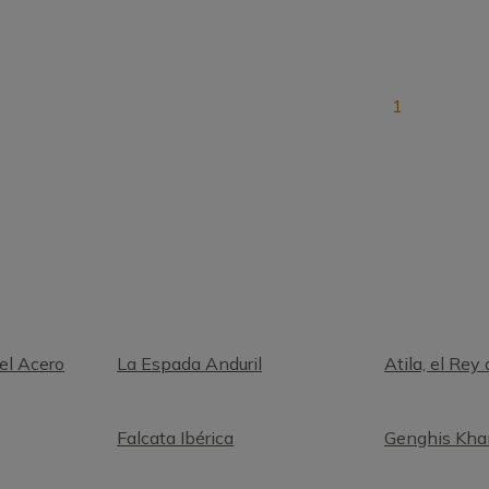
1
el Acero
La Espada Anduril
Atila, el Rey
Falcata Ibérica
Genghis Kha