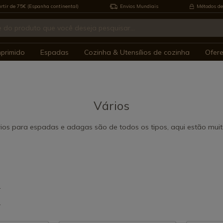
rtir de 75€ (Espanha continental)
Envios Mundiais
Métodos de
mprimido
Espadas
Cozinha & Utensílios de cozinha
Ofer
Vários
ios para espadas e adagas são de todos os tipos, aqui estão muit