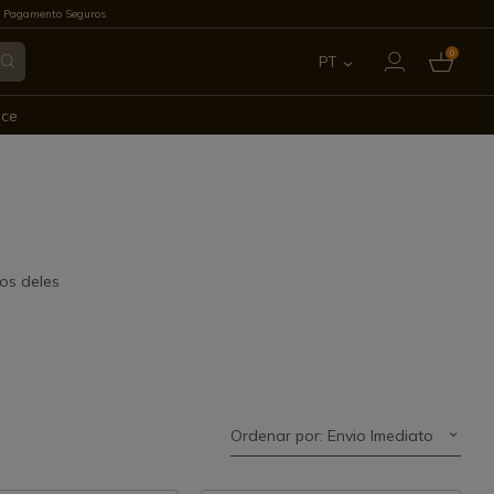
 Pagamento Seguros
0
PT
ES
ece
EN
FR
IT
os deles
DE
Ordenar por: Envio Imediato