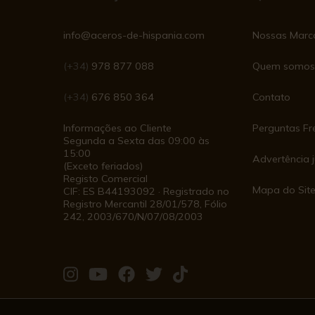
info@aceros-de-hispania.com
Nossas Marc
(+34)
978 877 088
Quem somos
(+34)
676 850 364
Contato
Informações ao Cliente
Perguntas Fr
Segunda a Sexta das 09:00 às
15:00
Advertência j
(Exceto feriados)
Registo Comercial
Mapa do Sit
CIF: ES B44193092 · Registrado no
Registro Mercantil 28/01/578, Fólio
242, 2003/670/N/07/08/2003
Visite-
Visite-
Visite-
Visite-
Visite-
nos
nos
nos
nos
nos