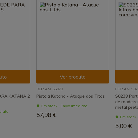
uto
Ver produto
REF: AM-S5073
REF: AM-S02
ARA KATANA 2
Pistola Katana - Ataque dos Titãs
S0239 Porta
de madeira
Em stock - Envio imediato
metal pret
diato
57,98 €
Em stock 
5,00 €