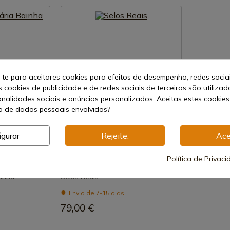
-te para aceitares cookies para efeitos de desempenho, redes socia
s cookies de publicidade e de redes sociais de terceiros são utilizad
onalidades sociais e anúncios personalizados. Aceitas estes cookies
 de dados pessoais envolvidos?
igurar
Rejeite.
Ace
uto
Ver produto
REF: 804407
Política de Privac
Marto
inha
Selos Reais
Envio de 7-15 dias
79,00 €