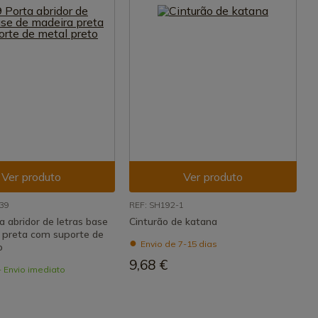
Ver produto
Ver produto
39
REF: SH192-1
 abridor de letras base
Cinturão de katana
 preta com suporte de
Envio de 7-15 dias
o
9,68 €
- Envio imediato