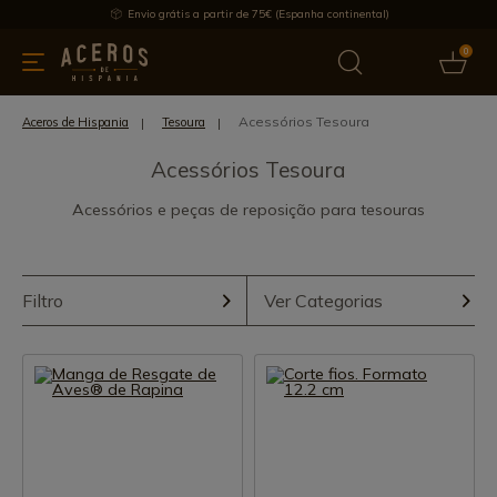
Envio grátis a partir de 75€ (Espanha continental)
0
inha & Utensílios de cozinha
Oferece
Últimas notícias
Mai
Acessórios Tesoura
Aceros de Hispania
Tesoura
Acessórios Tesoura
Acessórios e peças de reposição para tesouras
Filtro
Ver Categorias