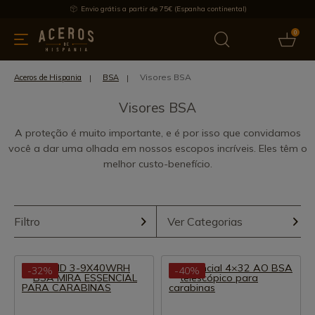
Envio grátis a partir de 75€ (Espanha continental)
0
inha & Utensílios de cozinha
Oferece
Últimas notícias
Mai
Visores BSA
Aceros de Hispania
BSA
Visores BSA
A proteção é muito importante, e é por isso que convidamos
você a dar uma olhada em nossos escopos incríveis. Eles têm o
melhor custo-benefício.
Filtro
Ver Categorias
-32%
-40%