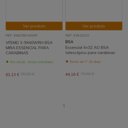
Ver produto
Ver produto
REF: EMD39X40WR
REF: E4X32AO
BSA
VFEMD 3-9X40WRH BSA
Essencial 4×32 AO BSA
MIRA ESSENCIAL PARA
telescópico para carabinas
CARABINAS
Envio de 7-15 dias
Em stock - Envio imediato
73,60 €
89,90 €
44,16 €
61,13 €
1