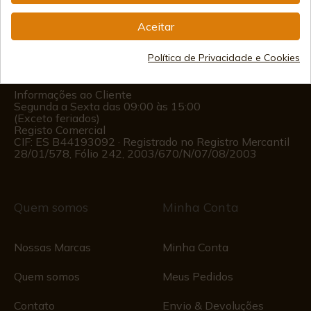
info@aceros-de-hispania.com
Aceitar
(+34)
978 877 088
Política de Privacidade e Cookies
(+34)
676 850 364
Informações ao Cliente
Segunda a Sexta das 09:00 às 15:00
(Exceto feriados)
Registo Comercial
CIF: ES B44193092 · Registrado no Registro Mercantil
28/01/578, Fólio 242, 2003/670/N/07/08/2003
Quem somos
Minha Conta
Nossas Marcas
Minha Conta
Quem somos
Meus Pedidos
Contato
Envio & Devoluções