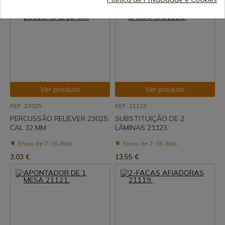
Ver produto
Ver produto
REF: 23025
REF: 21123
PERCUSSÃO RELIEVER 23025.
SUBSTITUIÇÃO DE 2
CAL 12 MM
LÂMINAS 21123.
Envio de 7-15 dias
Envio de 7-15 dias
3,03 €
13,55 €