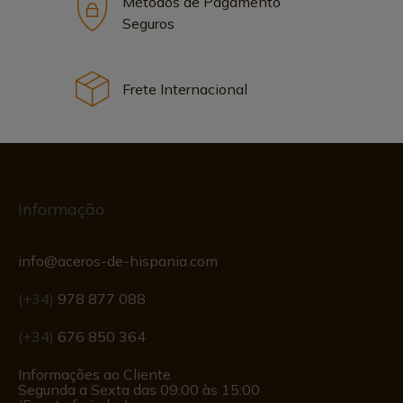
Métodos de Pagamento
Seguros
Frete Internacional
Informação
info@aceros-de-hispania.com
(+34)
978 877 088
(+34)
676 850 364
Informações ao Cliente
Segunda a Sexta das 09:00 às 15:00