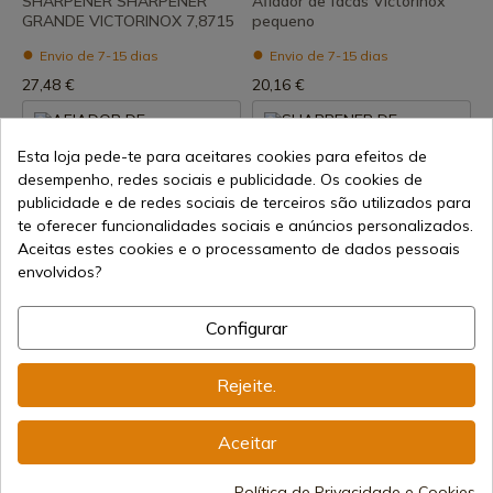
SHARPENER SHARPENER
Afiador de facas Victorinox
GRANDE VICTORINOX 7,8715
pequeno
Envio de 7-15 dias
Envio de 7-15 dias
27,48 €
20,16 €
Esta loja pede-te para aceitares cookies para efeitos de
desempenho, redes sociais e publicidade. Os cookies de
publicidade e de redes sociais de terceiros são utilizados para
te oferecer funcionalidades sociais e anúncios personalizados.
Aceitas estes cookies e o processamento de dados pessoais
envolvidos?
Ver produto
Ver produto
Configurar
REF: 7.8721.3
REF: 78721
Victorinox
Victorinox
AFIADOR DE CERÂMICA
SHARPENER DE CERÂMICA
Rejeite.
PRETO VICTORINOX 7.8721.3
VERMELHA VICTORINOX
7,8721
Envio de 7-15 dias
Aceitar
Envio de 7-15 dias
29,49 €
29,49 €
Política de Privacidade e Cookies