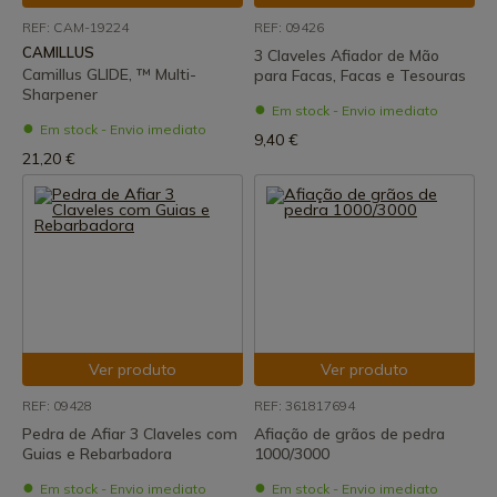
REF: CAM-19224
REF: 09426
CAMILLUS
3 Claveles Afiador de Mão
Camillus GLIDE, ™ Multi-
para Facas, Facas e Tesouras
Sharpener
Em stock - Envio imediato
Em stock - Envio imediato
9,40 €
21,20 €
Ver produto
Ver produto
REF: 09428
REF: 361817694
Pedra de Afiar 3 Claveles com
Afiação de grãos de pedra
Guias e Rebarbadora
1000/3000
Em stock - Envio imediato
Em stock - Envio imediato