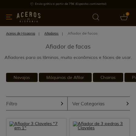
Envio grátis a partir de 75€ (Espanha continental)
0
inha & Utensílios de cozinha
Oferece
Últimas notícias
Mai
Afiador de facas
Aceros de Hispania
Afiadoras
Afiador de facas
Afiadores para as lâminas, muito econômicos e fáceis de usar.
Navajas
Máquinas de Afilar
Chairas
Pi
Filtro
Ver Categorias