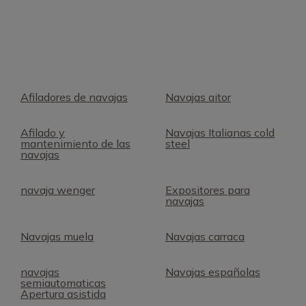
Afiladores de navajas
Navajas aitor
Afilado y
Navajas Italianas cold
mantenimiento de las
steel
navajas
navaja wenger
Expositores para
navajas
Navajas muela
Navajas carraca
navajas
Navajas españolas
semiautomaticas
Apertura asistida