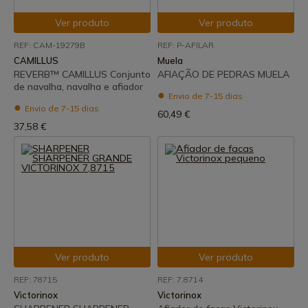
Ver produto
Ver produto
REF: CAM-19279B
REF: P-AFILAR
CAMILLUS
Muela
REVERB™ CAMILLUS Conjunto
AFIAÇÃO DE PEDRAS MUELA
de navalha, navalha e afiador
Envio de 7-15 dias
Envio de 7-15 dias
60,49 €
37,58 €
Ver produto
Ver produto
REF: 78715
REF: 7.8714
Victorinox
Victorinox