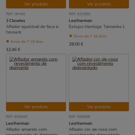
Ver produto
Ver produto
REF: 09430
REF: 832595
3 Claveles
Leatherman
Afiador ajustável de faca e
Estojos Heritage Tamanho L
tesoura
Envio de 7-15 dias
Envio de 7-15 dias
28,00 €
12,46 €
Ver produto
Ver produto
REF: 935000
REF: 935005
Leatherman
Leatherman
Afiador amarelo com
Afiador cor-de-rosa com
revestimento de diamante
revestimento diamantado