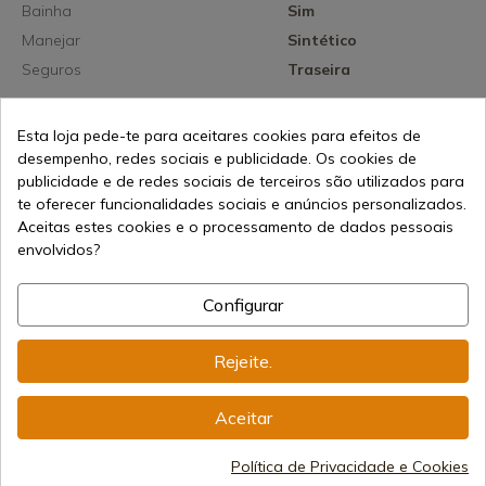
Bainha
Sim
Manejar
Sintético
Seguros
Traseira
Produtos relacionados
Esta loja pede-te para aceitares cookies para efeitos de
desempenho, redes sociais e publicidade. Os cookies de
publicidade e de redes sociais de terceiros são utilizados para
te oferecer funcionalidades sociais e anúncios personalizados.
Aceitas estes cookies e o processamento de dados pessoais
envolvidos?
Configurar
Rejeite.
Ver produto
Ver produto
Ve
REF: 384-GF
REF: 384-LF
REF: 323-L
Aceitar
Cudeman
Cudeman
Cudeman
Faca de sobrevivência
384-L MT-4 Faca Tática
CAÇA C
Política de Privacidade e Cookies
Cudeman tática 384-G
de Sobrevivência
GALATEA