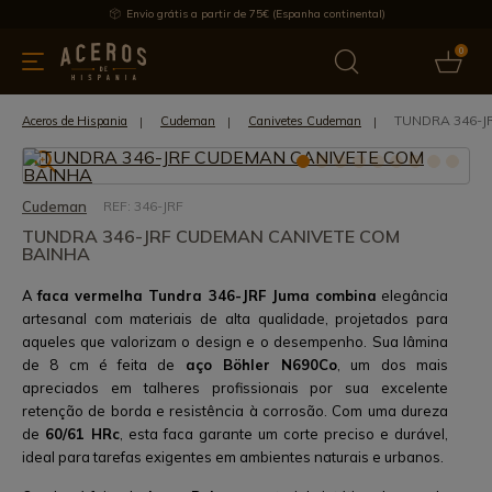
Envio grátis a partir de 75€ (Espanha continental)
0
inha & Utensílios de cozinha
Oferece
Últimas notícias
Mai
TUNDRA 346-J
Aceros de Hispania
Cudeman
Canivetes Cudeman
Cudeman
REF: 346-JRF
TUNDRA 346-JRF CUDEMAN CANIVETE COM
BAINHA
A
faca vermelha Tundra 346-JRF Juma combina
elegância
artesanal com materiais de alta qualidade, projetados para
aqueles que valorizam o design e o desempenho. Sua lâmina
de 8 cm é feita de
aço Böhler N690Co
, um dos mais
apreciados em talheres profissionais por sua excelente
retenção de borda e resistência à corrosão. Com uma dureza
de
60/61 HRc
, esta faca garante um corte preciso e durável,
ideal para tarefas exigentes em ambientes naturais e urbanos.