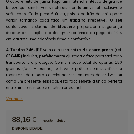
O cabo é feito de
Juma Roja
, um material sintético de grande
beleza que simula veios naturais, dando um visual exclusivo e
sofisticado. Cada peça é única, pois o padrão do grão pode
variar, tornando cada faca um trabalho irrepetível. O seu
confortável sistema de bloqueio
proporciona segurança
durante a utilização, e o design ergonómico da pega, de 10,5
cm, garante uma aderência firme e confortável.
A
Tundra 346-JRF
vem com uma
caixa de couro preta (ref.
636-NR)
incluída, perfeitamente ajustada à faca para facilitar o
transporte e a proteção. Com um peso total de apenas 150
gramas (faca + bainha), é leve e prático sem sacrificar a
robustez. Ideal para colecionadores, amantes do ar livre ou
como um presente especial, esta faca reflete a união perfeita
entre funcionalidade e estética artesanal.
Ver mais
88,16 €
Imposto incluído
DISPONIBILIDADE: