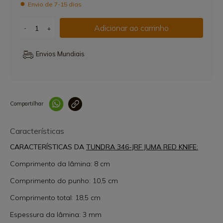
Envio de 7-15 dias
Adicionar ao carrinho
-
+
Envios Mundiais
Compartilhar
Link copiado 
Características
CARACTERÍSTICAS DA
TUNDRA 346-JRF JUMA RED KNIFE:
Comprimento da lâmina: 8 cm
Comprimento do punho: 10,5 cm
Comprimento total: 18,5 cm
Espessura da lâmina: 3 mm