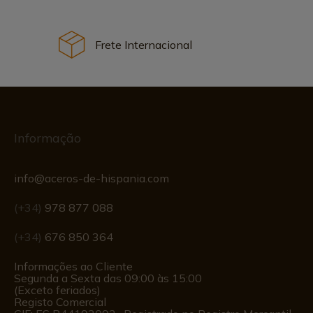
Frete Internacional
Informação
info@aceros-de-hispania.com
(+34)
978 877 088
(+34)
676 850 364
Informações ao Cliente
Segunda a Sexta das 09:00 às 15:00
(Exceto feriados)
Registo Comercial