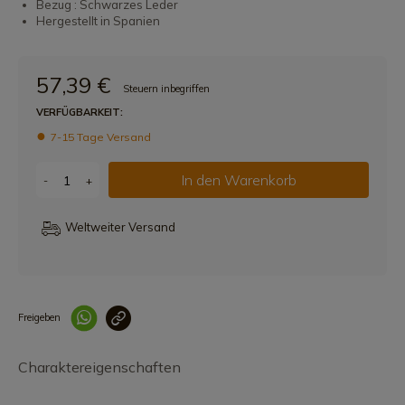
Bezug : Schwarzes Leder
Hergestellt in Spanien
57,39 €
Steuern inbegriffen
VERFÜGBARKEIT:
7-15 Tage Versand
In den Warenkorb
-
+
Weltweiter Versand
Freigeben
Link korrekt kopiert
Charaktereigenschaften