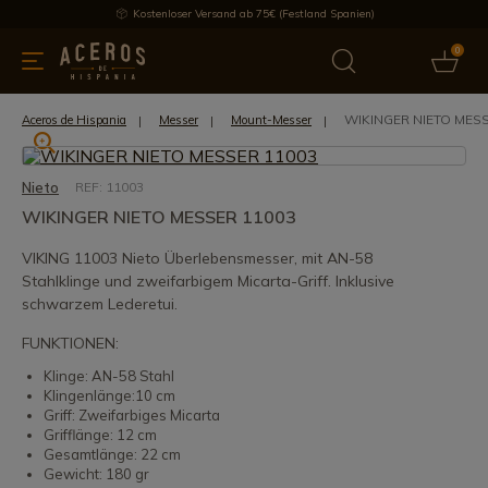
Kostenloser Versand ab 75€ (Festland Spanien)
0
üchenutensilien
Bietet
Aktuelles
Bestseller
Schutzmar
WIKINGER NIETO MESS
Aceros de Hispania
Messer
Mount-Messer
Nieto
REF: 11003
WIKINGER NIETO MESSER 11003
VIKING 11003 Nieto Überlebensmesser, mit AN-58
Stahlklinge und zweifarbigem Micarta-Griff. Inklusive
schwarzem Lederetui.
FUNKTIONEN:
Klinge: AN-58 Stahl
Klingenlänge:10 cm
Griff: Zweifarbiges Micarta
Grifflänge: 12 cm
Gesamtlänge: 22 cm
Gewicht: 180 gr