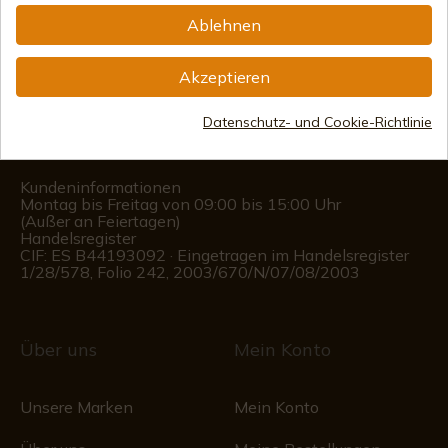
Information
Ablehnen
info@aceros-de-hispania.com
Akzeptieren
(+34)
978 877 088
Datenschutz- und Cookie-Richtlinie
(+34)
676 850 364
Kundeninformationen
Montag bis Freitag von 09:00 bis 15:00 Uhr
(Außer an Feiertagen)
Handelsregister
CIF: ES B44193092 · Eingetragen im Handelsregister
1/28/578, Folio 242, 2003/670/N/07/08/2003
Über uns
Mein Konto
Unsere Marken
Mein Konto