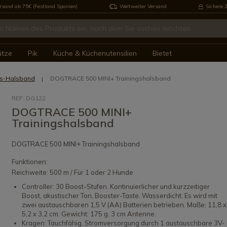
rsand ab 75€ (Festland Spanien)
Weltweiter Versand
Sichere 
ütze
Pik
Küche & Küchenutensilien
Bietet
gs-Halsband
DOGTRACE 500 MINI+ Trainingshalsband
REF: DG122
DOGTRACE 500 MINI+
Trainingshalsband
DOGTRACE 500 MINI+ Trainingshalsband
Funktionen:
Reichweite: 500 m / Für 1 oder 2 Hunde
Controller: 30 Boost-Stufen. Kontinuierlicher und kurzzeitiger
Boost, akustischer Ton, Booster-Taste. Wasserdicht. Es wird mit
zwei austauschbaren 1,5 V (AA) Batterien betrieben. Maße: 11,8 x
5,2 x 3,2 cm. Gewicht: 175 g. 3 cm Antenne.
Kragen: Tauchfähig. Stromversorgung durch 1 austauschbare 3V-