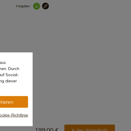
Freigeben
Link korrekt kopiert
aus
men. Durch
uf Social-
ng dieser
tieren
okie-Richtlinie
199,00 €
In den Warenkorb