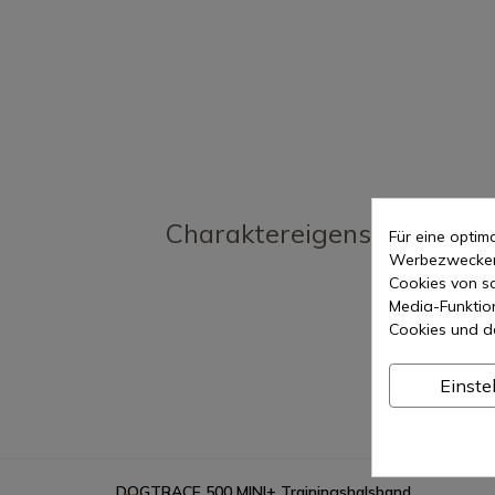
Charaktereigenschaften
Für eine opti
Werbezwecken 
Cookies von so
Media-Funktio
Cookies und d
Einste
DOGTRACE 500 MINI+ Trainingshalsband