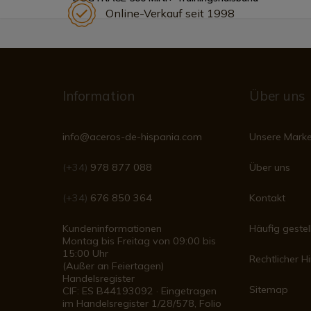
Online-Verkauf seit 1998
Information
Über uns
info@aceros-de-hispania.com
Unsere Mark
(+34)
978 877 088
Über uns
(+34)
676 850 364
Kontakt
Kundeninformationen
Häufig gestel
Montag bis Freitag von 09:00 bis
15:00 Uhr
Rechtlicher H
(Außer an Feiertagen)
Handelsregister
Sitemap
CIF: ES B44193092 · Eingetragen
im Handelsregister 1/28/578, Folio