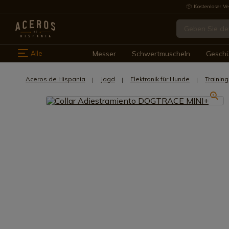
Kostenloser Ve
Alle
Messer
Schwertmuscheln
Gesch
Aceros de Hispania
Jagd
Elektronik für Hunde
Trainin