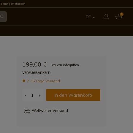
Zahlungsmethoden
0
DE
ES
EN
FR
199,00 €
Steuern inbegriffen
IT
VERFÜGBARKEIT:
7-15 Tage Versand
PT
In den Warenkorb
-
+
Weltweiter Versand