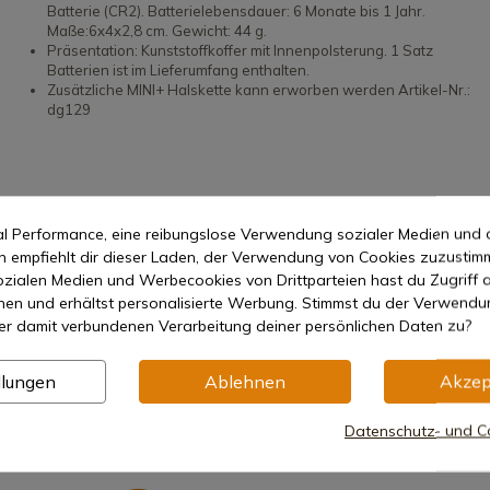
Batterie (CR2). Batterielebensdauer: 6 Monate bis 1 Jahr.
Maße:6x4x2,8 cm. Gewicht: 44 g.
Präsentation: Kunststoffkoffer mit Innenpolsterung. 1 Satz
Batterien ist im Lieferumfang enthalten.
Zusätzliche MINI+ Halskette kann erworben werden Artikel-Nr.:
dg129
mal Performance, eine reibungslose Verwendung sozialer Medien und 
empfiehlt dir dieser Laden, der Verwendung von Cookies zuzustim
zialen Medien und Werbecookies von Drittparteien hast du Zugriff a
nen und erhältst personalisierte Werbung. Stimmst du der Verwendu
er damit verbundenen Verarbeitung deiner persönlichen Daten zu?
llungen
Ablehnen
Akzep
Datenschutz- und Co