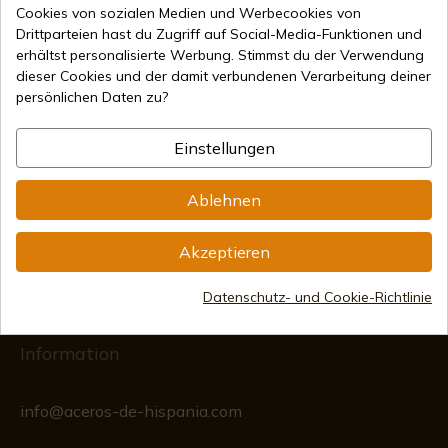
Cookies von sozialen Medien und Werbecookies von
9,80 €
In den Warenkorb
Drittparteien hast du Zugriff auf Social-Media-Funktionen und
erhältst personalisierte Werbung. Stimmst du der Verwendung
Online-Verkauf seit 1998
dieser Cookies und der damit verbundenen Verarbeitung deiner
persönlichen Daten zu?
Sichere Zahlungsmethoden
Einstellungen
Ablehnen
Internationaler Versand
Akzeptieren
Datenschutz- und Cookie-Richtlinie
Information
info@aceros-de-hispania.com