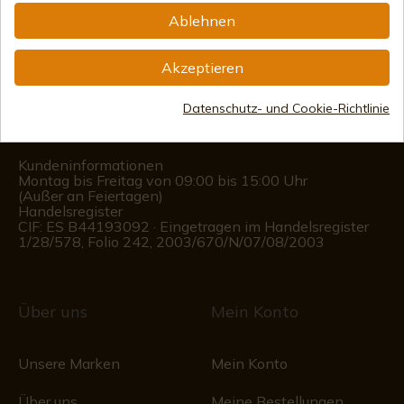
Ablehnen
info@aceros-de-hispania.com
Akzeptieren
(+34)
978 877 088
Datenschutz- und Cookie-Richtlinie
(+34)
676 850 364
Kundeninformationen
Montag bis Freitag von 09:00 bis 15:00 Uhr
(Außer an Feiertagen)
Handelsregister
CIF: ES B44193092 · Eingetragen im Handelsregister
1/28/578, Folio 242, 2003/670/N/07/08/2003
Über uns
Mein Konto
Unsere Marken
Mein Konto
Über uns
Meine Bestellungen