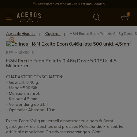
Kostenloser Versand ab 75€ (Festland Spanien)
0
üchenutensilien
Bietet
Aktuelles
Bestseller
Schutzmar
H&N Excite Econ Pellets 0,46g Dose 50
Aceros de Hispania
Kügelchen
REF: HNEXEC45
H&N Excite Econ Pellets 0,46g Dose 500Stk. 4,5
Millimeter
CHARAKTEREIGENSCHAFTEN:
- Gewicht: 0,46 g.
- Menge:500 Stk.
- Munition: Schrot.
- Kaliber: 4,5 mm.
- Verwendung ab 3,5 J.
- Optimaler Abstand: 10 m.
Excite-Econ: Völlig universell einsetzbar zu einem äußerst
günstigen Preis. Leichtes und präzises Pellet für die Freizeit. Es
erfüllt alle möglichen Grundvoraussetzungen. Glatt.