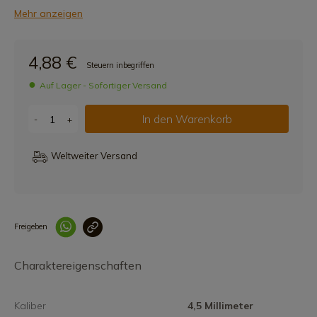
Mehr anzeigen
4,88 €
Steuern inbegriffen
Auf Lager - Sofortiger Versand
In den Warenkorb
-
+
Weltweiter Versand
Freigeben
Link korrekt kopiert
Charaktereigenschaften
Kaliber
4,5 Millimeter