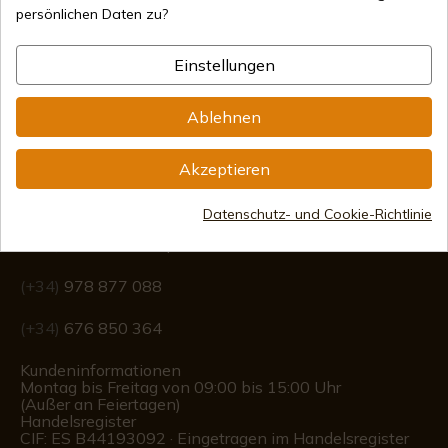
persönlichen Daten zu?
Internationaler Versand
Einstellungen
Ablehnen
Akzeptieren
Information
Datenschutz- und Cookie-Richtlinie
info@aceros-de-hispania.com
(+34)
978 877 088
(+34)
676 850 364
Kundeninformationen
Montag bis Freitag von 09:00 bis 15:00 Uhr
(Außer an Feiertagen)
Handelsregister
CIF: ES B44193092 · Eingetragen im Handelsregister