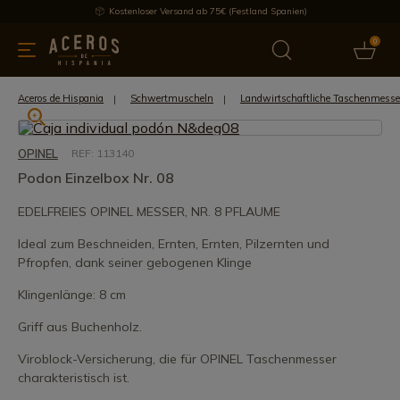
Kostenloser Versand ab 75€ (Festland Spanien)
0
üchenutensilien
Bietet
Aktuelles
Bestseller
Schutzmar
Aceros de Hispania
Schwertmuscheln
Landwirtschaftliche Taschenmesse
OPINEL
REF: 113140
Podon Einzelbox Nr. 08
EDELFREIES OPINEL MESSER, NR. 8 PFLAUME
Ideal zum Beschneiden, Ernten, Ernten, Pilzernten und
Pfropfen, dank seiner gebogenen Klinge
Klingenlänge: 8 cm
Griff aus Buchenholz.
Viroblock-Versicherung, die für OPINEL Taschenmesser
charakteristisch ist.