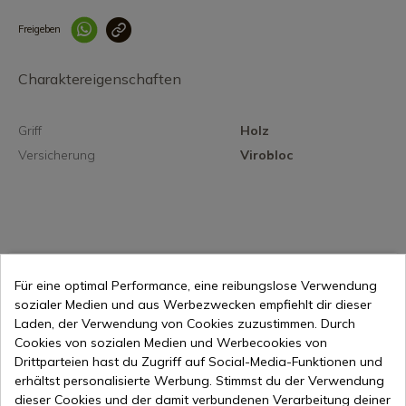
Freigeben
Link korrekt kopiert
Charaktereigenschaften
Griff
Holz
Versicherung
Virobloc
18,51 €
In den Warenkorb
Für eine optimal Performance, eine reibungslose Verwendung
sozialer Medien und aus Werbezwecken empfiehlt dir dieser
Online-Verkauf seit 1998
Laden, der Verwendung von Cookies zuzustimmen. Durch
Cookies von sozialen Medien und Werbecookies von
Drittparteien hast du Zugriff auf Social-Media-Funktionen und
Sichere Zahlungsmethoden
erhältst personalisierte Werbung. Stimmst du der Verwendung
dieser Cookies und der damit verbundenen Verarbeitung deiner