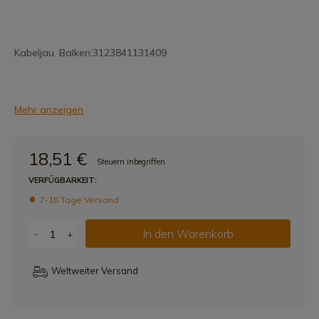
Kabeljau. Balken:3123841131409
Mehr anzeigen
18,51 €
Steuern inbegriffen
VERFÜGBARKEIT:
7-15 Tage Versand
In den Warenkorb
-
+
Weltweiter Versand