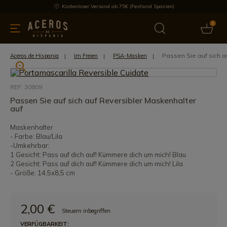
Kostenloser Versand ab 75€ (Festland Spanien)
0
üchenutensilien
Bietet
Aktuelles
Bestseller
Schutzmar
Passen Sie auf sich a
Aceros de Hispania
Im Freien
PSA-Masken
REF: 30809
Passen Sie auf sich auf Reversibler Maskenhalter
auf
Maskenhalter
- Farbe: Blau/Lila
-Umkehrbar:
1 Gesicht: Pass auf dich auf! Kümmere dich um mich! Blau
2 Gesicht: Pass auf dich auf! Kümmere dich um mich! Lila
- Größe: 14,5x8,5 cm
2,00 €
Steuern inbegriffen
VERFÜGBARKEIT: