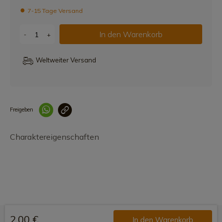
7-15 Tage Versand
In den Warenkorb
-
+
Weltweiter Versand
Freigeben
Link korrekt kopiert
Charaktereigenschaften
2,00 €
In den Warenkorb