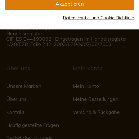
Akzeptieren
(+34)
676 850 364
Kundeninformationen
Datenschutz- und Cookie-Richtlinie
Montag bis Freitag von 09:00 bis 15:00 Uhr
(Außer an Feiertagen)
Handelsregister
CIF: ES B44193092 · Eingetragen im Handelsregister
1/28/578, Folio 242, 2003/670/N/07/08/2003
Über uns
Mein Konto
Unsere Marken
Mein Konto
Über uns
Meine Bestellungen
Kontakt
Versand & Rückgabe
Häufig gestellte Fragen
Rechtlicher Hinweis