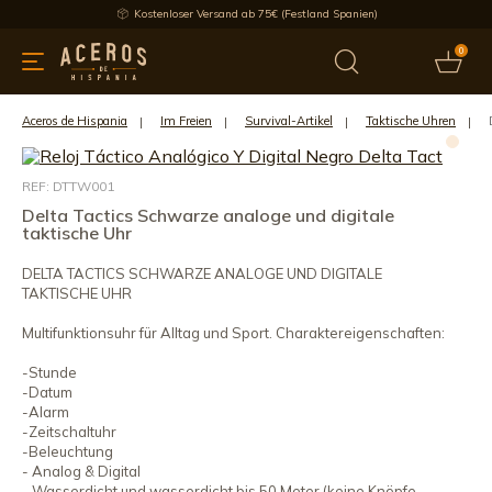
Kostenloser Versand ab 75€ (Festland Spanien)
0
üchenutensilien
Bietet
Aktuelles
Bestseller
Schutzmar
Aceros de Hispania
Im Freien
Survival-Artikel
Taktische Uhren
REF: DTTW001
Delta Tactics Schwarze analoge und digitale
taktische Uhr
DELTA TACTICS SCHWARZE ANALOGE UND DIGITALE
TAKTISCHE UHR
Multifunktionsuhr für Alltag und Sport. Charaktereigenschaften:
-Stunde
-Datum
-Alarm
-Zeitschaltuhr
-Beleuchtung
- Analog & Digital
- Wasserdicht und wasserdicht bis 50 Meter (keine Knöpfe