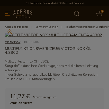
Kostenloser Versand ab 75€ (Festland Spanien)
0
üchenutensilien
Bietet
Aktuelles
Bestseller
Schutzmar
Aceros de Hispania
Schwertmuscheln
Taschenmesserscheiden & Zubehör
Victorinox
REF: 43302
MULTIFUNKTIONSWERKZEUG VICTORINOX ÖL
4.3302
Multitool Victorinox Öl 4.3302.
Sorgt dafür, dass Ihre Werkzeuge jedes Mal die beste Leistung
erbringen
In der Schweiz hergestelltes Multitool-Öl schützt vor Korrosion
Erfüllt die NSF H1-Anforderungen
11,27 €
Steuern inbegriffen
VERFÜGBARKEIT: