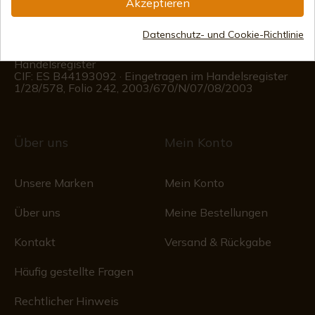
Akzeptieren
Kundeninformationen
Datenschutz- und Cookie-Richtlinie
Montag bis Freitag von 09:00 bis 15:00 Uhr
(Außer an Feiertagen)
Handelsregister
CIF: ES B44193092 · Eingetragen im Handelsregister
1/28/578, Folio 242, 2003/670/N/07/08/2003
Über uns
Mein Konto
Unsere Marken
Mein Konto
Über uns
Meine Bestellungen
Kontakt
Versand & Rückgabe
Häufig gestellte Fragen
Rechtlicher Hinweis