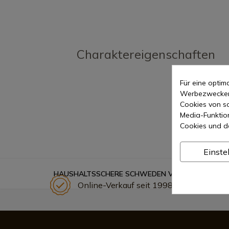
Charaktereigenschaften
Für eine opti
Werbezwecken 
Cookies von so
Media-Funktio
Cookies und d
Einste
HAUSHALTSSCHERE SCHWEDEN VICTORINOX 8.101
Online-Verkauf seit 1998