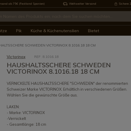
rsand ab 75€ (Festland Spanien)
Weltweiter Versand
Sichere 
ütze
Pik
Küche & Küchenutensilien
Bietet
ALTSSCHERE SCHWEDEN VICTORINOX 8.1016.18 18 CM
Victorinox
REF: 8.1016.18
HAUSHALTSSCHERE SCHWEDEN
VICTORINOX 8.1016.18 18 CM
VERNICKELTE HAUSHALTSSCHERE "SCHWEDEN" der renommierten
Schweizer Marke VICTORINOX. Erhältlich in verschiedenen Größen.
Wählen Sie die gewünschte Größe aus.
LAKEN:
- Marke: VICTORINOX
-Vernickelt
- Gesamtlänge: 18 cm