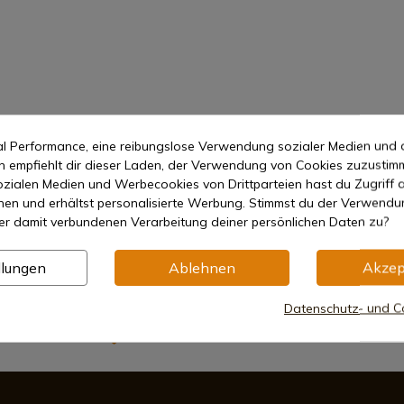
mal Performance, eine reibungslose Verwendung sozialer Medien und 
empfiehlt dir dieser Laden, der Verwendung von Cookies zuzustim
zialen Medien und Werbecookies von Drittparteien hast du Zugriff a
nen und erhältst personalisierte Werbung. Stimmst du der Verwendu
er damit verbundenen Verarbeitung deiner persönlichen Daten zu?
llungen
Ablehnen
Akzep
6.18 18 CM
Datenschutz- und Co
Sichere Zahlungsmethoden