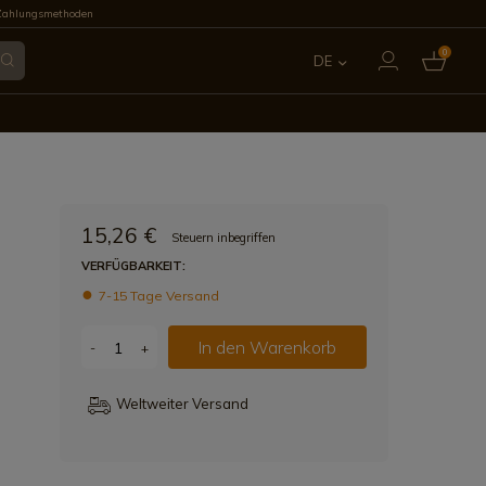
Zahlungsmethoden
0
DE
ES
EN
FR
15,26 €
Steuern inbegriffen
IT
VERFÜGBARKEIT:
7-15 Tage Versand
PT
In den Warenkorb
-
+
Weltweiter Versand