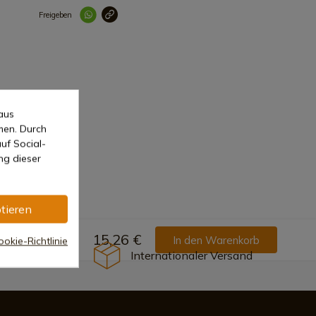
Freigeben
Link korrekt kopiert
aus
men. Durch
uf Social-
ng dieser
tieren
15,26 €
In den Warenkorb
okie-Richtlinie
Internationaler Versand